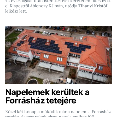
42 év szolgálat után istentisztelet keretében búcsúzott
el Kispesttől Ablonczy Kálmán, utódja Tihanyi Kristóf
lelkész lett.
Napelemek kerültek a
Forrásház tetejére
Közel két hónapja működik már a napelem a Forrásház
tetején, és már voltak olyan napok, amikor 100