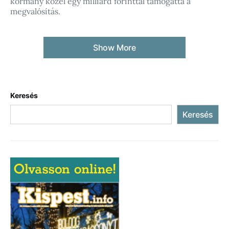
kormány közel egy milliárd forinttal támogatta a
megvalósítás.
Show More
Keresés
Keresés