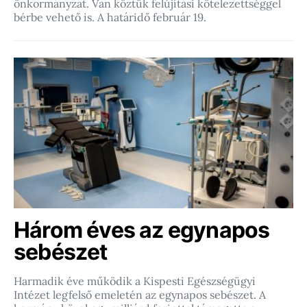
önkormányzat. Van köztük felújítási kötelezettséggel
bérbe vehető is. A határidő február 19.
Három éves az egynapos
sebészet
Harmadik éve működik a Kispesti Egészségügyi
Intézet legfelső emeletén az egynapos sebészet. A