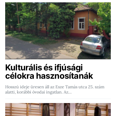
Kulturális és ifjúsági
célokra hasznosítanák
Hosszú ideje üresen áll az Esze Tamás utca 25. szám
alatti, korábbi óvodai ingatlan. Az…