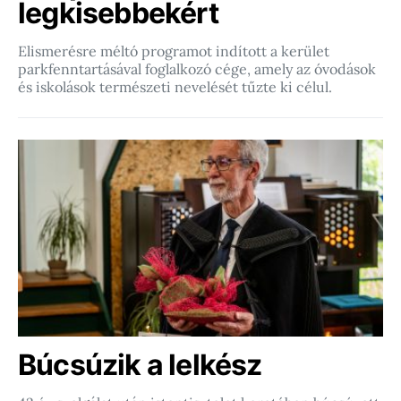
legkisebbekért
Elismerésre méltó programot indított a kerület
parkfenntartásával foglalkozó cége, amely az óvodások
és iskolások természeti nevelését tűzte ki célul.
Búcsúzik a lelkész