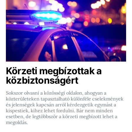
Körzeti megbízottak a
közbiztonságért
Sokszor olvasni a közösségi oldalon, ahogyan a
közterületeken tapasztalható különféle cselekmények
és jelenségek kapcsán arról kérdezgetik egymást a
kispestiek, kihez lehet fordulni. Bár nem minden
esetben, de legtöbbször a körzeti megbízott lehet a
megoldás.