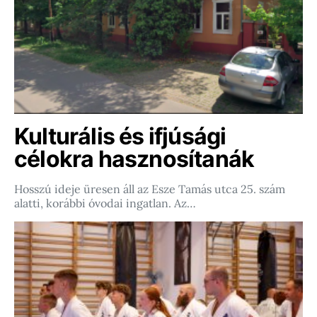
Kulturális és ifjúsági
célokra hasznosítanák
Hosszú ideje üresen áll az Esze Tamás utca 25. szám
alatti, korábbi óvodai ingatlan. Az…