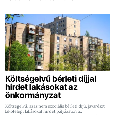
Költségelvű bérleti díjjal
hirdet lakásokat az
önkormányzat
Költségelvű, azaz nem szociális bérleti díjú, javarészt
lakótelepi lakásokat hirdet pályázaton az