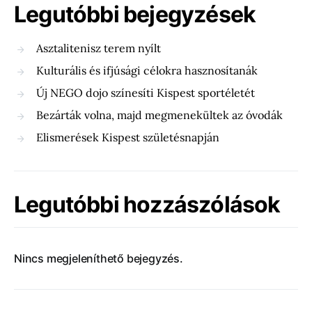
Legutóbbi bejegyzések
Asztalitenisz terem nyílt
Kulturális és ifjúsági célokra hasznosítanák
Új NEGO dojo színesíti Kispest sportéletét
Bezárták volna, majd megmenekültek az óvodák
Elismerések Kispest születésnapján
Legutóbbi hozzászólások
Nincs megjeleníthető bejegyzés.