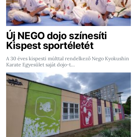
Új NEGO dojo színesíti
Kispest sportéletét
A 30 éves kispesti múlttal rendelkező Nego Kyokushin
Karate Egyesület saját dojo-t…