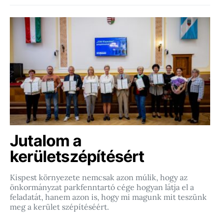
Jutalom a
kerületszépítésért
Kispest környezete nemcsak azon múlik, hogy az
önkormányzat parkfenntartó cége hogyan látja el a
feladatát, hanem azon is, hogy mi magunk mit teszünk
meg a kerület szépítéséért.