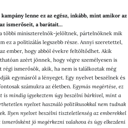
 kampány lenne ez az egész, inkább, mint amikor az
z ismerőseit, a barátait…
 többi miniszterelnök-jelöltnek, pártelnöknek mik
 ez a politizálás legszebb része. Annyi szeretettel,
k az ember, hogy abból évekre feltöltődhet. Akik
thatóan azért jönnek, hogy végre személyesen is
t régi ismerősök, akik, ha nem is találkoztak még
dják egymásról a lényeget. Egy nyelvet beszélnek és
fontosak számukra az életben.
Egymás megértése, ez
nt is mindig igyekeztem úgy beszélni bárkivel, mint a
rthetetlen nyelvet használó politikusokkal nem tudnak
k. Ilyen nyelvet beszélni tiszteletlenség az emberekkel
t ismerősként jó megérkezni valahova és úgy elkezdeni