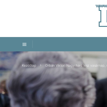
Kezdőlap
Orbán Viktor: Nagy harc lesz vasárnap, 