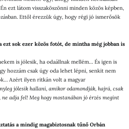
Én ezt látom visszaköszönni minden közös képben,
zásban. Ettől érezzük úgy, hogy régi jó ismerősök
ezt sok ezer közös fotót, de mintha még jobban is
 nekem is jólesik, ha odaállnak mellém… És igen is
gy hozzám csak úgy oda lehet lépni, senkit nem
ök… Azért ilyen ritkán volt a magyar
nyleg jólesik hallani, amikor odamondják, hajrá, csak
, ne adja fel! Meg hogy mostanában jó érzés megint
biztatás a mindig magabiztosnak tűnő Orbán