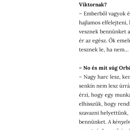
Viktornak?
– Emberből vagyok én
hajlamos elfelejteni
vesznek bennünket a 
ér az egész. Ők emeln
tesznek le, ha nem…
– No és mit súg Orb
– Nagy harc lesz, k
senkin nem lesz úrrá
érzi, hogy egy munk
elhisszük, hogy rend
szavazni helyettünk,
bennünket.
A kényelm