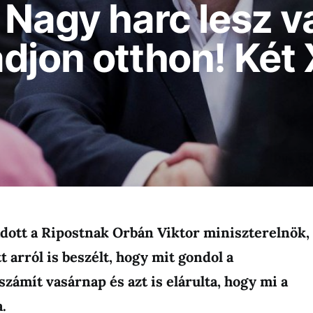
 Nagy harc lesz v
djon otthon! Két 
adott a Ripostnak Orbán Viktor miniszterelnök,
t arról is beszélt, hogy mit gondol a
zámít vasárnap és azt is elárulta, hogy mi a
.