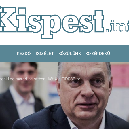
KEZDŐ
KÖZÉLET
KÖZÜLÜNK
KÖZÉRDEKŰ
senki ne maradjon otthon! Két X a FIDESZ-re!