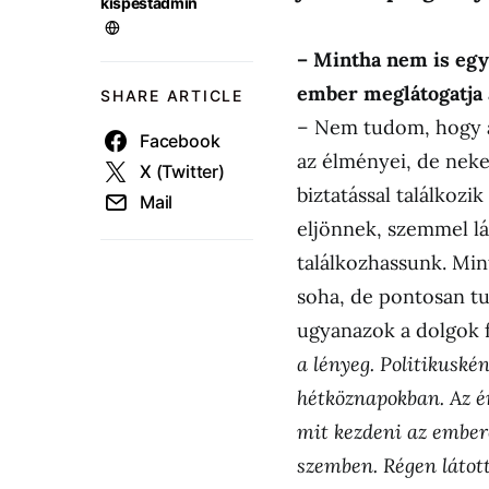
kispestadmin
– Mintha nem is egy
ember meglátogatja a
SHARE ARTICLE
– Nem tudom, hogy a
Facebook
az élményei, de nekem
X (Twitter)
biztatással találkozi
Mail
eljönnek, szemmel lá
találkozhassunk. Min
soha, de pontosan tu
ugyanazok a dolgok 
a lényeg. Politikuské
hétköznapokban. Az é
mit kezdeni az embere
szemben. Régen látot