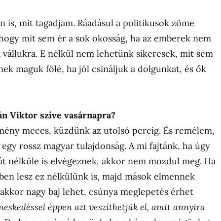
 is, mit tagadjam. Ráadásul a politikusok zöme
, hogy mit sem ér a sok okosság, ha az emberek nem
vállukra. E nélkül nem lehetünk sikeresek, mit sem
ek maguk fölé, ha jól csináljuk a dolgunkat, és ők
án Viktor szíve vasárnapra?
emény meccs, küzdünk az utolsó percig. És remélem,
 egy rossz magyar tulajdonság. A mi fajtánk, ha úgy
át nélküle is elvégeznek, akkor nem mozdul meg. Ha
ben lesz ez nélkülünk is, majd mások elmennek
 akkor nagy baj lehet, csúnya meglepetés érhet
eskedéssel éppen azt veszíthetjük el, amit annyira