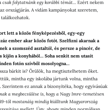
a csak folytatnánk egy korábbi témát…
Ezért nekem
 az országjárás. A vidám kampányokat szeretem,
találkozhatok.
rt lett a közös fényképezésből, egy-egy
áz ember akar közös fotót. Szelfizni akarnak a
ek a szomszéd asztaltól, és persze a pincér, de
is kijön a konyhából… Soha senkit nem utasít
inden fotón szívből mosolyogna…
ssza bárkit is? Örülök, ha megtisztelhetem őket.
lettük, mintha egy iskolába jártunk volna, mintha
 Szerintem ez annak a bizonyítéka, hogy egyívásúak
nnak a megbecsülése is, hogy a Nagy Imre-temetésen
 89-től mostanáig mindig kiálltunk Magyarország
erenitása mellett.
Úgy, ahogy minden normálisan