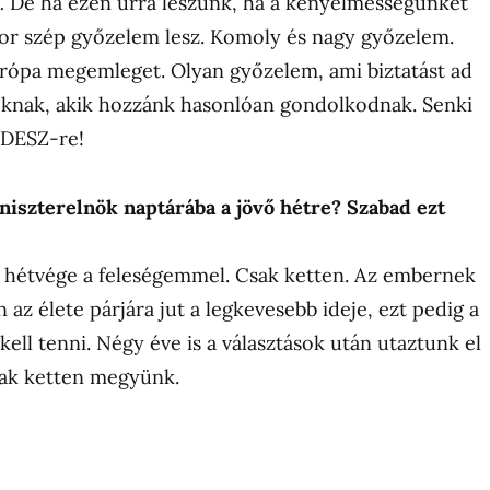
i.
De ha ezen úrrá leszünk, ha a kényelmességünket
kor szép győzelem lesz. Komoly és nagy győzelem.
urópa megemleget. Olyan győzelem, ami biztatást ad
knak, akik hozzánk hasonlóan gondolkodnak. Senki
FIDESZ-re!
niszterelnök naptárába a jövő hétre? Szabad ezt
ú hétvége a feleségemmel. Csak ketten. Az embernek
az élete párjára jut a legkevesebb ideje, ezt pedig a
ell tenni. Négy éve is a választások után utaztunk el
sak ketten megyünk.