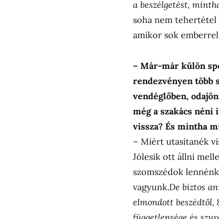
a beszélgetést, minth
soha nem tehertétel
amikor sok emberrel 
– Már-már külön spo
rendezvényen több sz
vendéglőben, odajönn
még a szakács néni 
vissza? És mintha m
– Miért utasítanék vi
Jólesik ott állni mel
szomszédok lennénk.
vagyunk.
De biztos a
elmondott beszédtől,
függetlensége és szuv