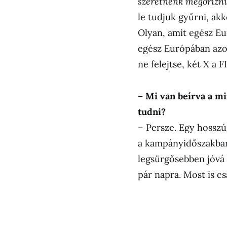
szeretnénk megőrizn
le tudjuk gyűrni, ak
Olyan, amit egész E
egész Európában azo
ne felejtse, két X a 
– Mi van beírva a mi
tudni?
– Persze. Egy hossz
a kampányidőszakban 
legsürgősebben jóvá k
pár napra. Most is c