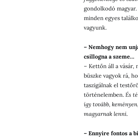
gondolkodó magyar. 
minden egyes találko
vagyunk.
– Nemhogy nem unja 
csillogna a szeme…
– Kettőn áll a vásár,
büszke vagyok rá, ho
taszigálnak el testőr
történelemben.
És té
így tovább, keményen
magyarnak lenni.
– Ennyire fontos a 