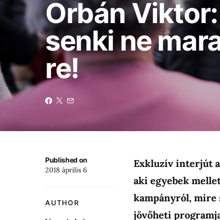
Orbán Viktor:
senki ne mara
re!
Published on
Exkluzív interjút 
2018 április 6
aki egyebek mellet
kampányról, mire s
AUTHOR
jövőheti programja