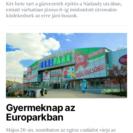
Két hete tart a gázvezeték építés a Nádasdy utcában,
emiatt várhatóan június 6-ig módosított útvonalon
közlekednek az erre járó buszok.
Gyermeknap az
Europarkban
Május 26-án, szombaton az egész családot várja az