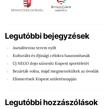
Legutóbbi bejegyzések
Asztalitenisz terem nyílt
Kulturális és ifjúsági célokra hasznosítanák
Új NEGO dojo színesíti Kispest sportéletét
Bezárták volna, majd megmenekültek az óvodák
Elismerések Kispest születésnapján
Legutóbbi hozzászólások