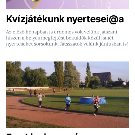
Kvízjátékunk nyertesei@a
Az előző hónapban is érdemes volt velünk játszani,
hiszen a helyes megfejtést beküldők közül ismét
nyerteseket sorsoltunk. Játsszatok velünk júniusban is!