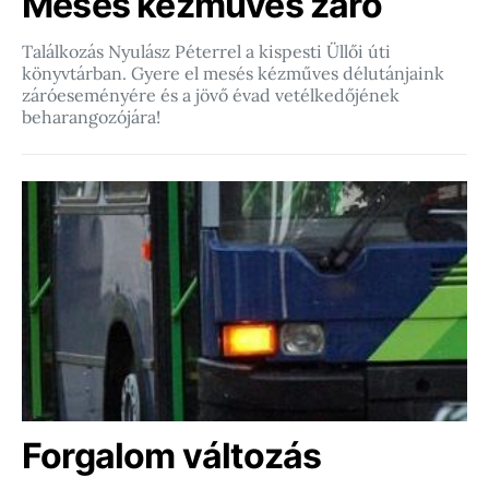
Mesés kézműves záró
Találkozás Nyulász Péterrel a kispesti Üllői úti
könyvtárban. Gyere el mesés kézműves délutánjaink
záróeseményére és a jövő évad vetélkedőjének
beharangozójára!
Forgalom változás