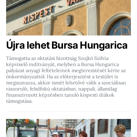
Újra lehet Bursa Hungarica
Támogatta az oktatási bizottság Szujkó Szilvia
képviselő indítványát, melyben a Bursa Hungarica
pályázat anyagi feltételeinek megteremtését kérte az
önkormányzattól. Ha az előterjesztést a testület is
megszavazza, akkor ismét lehetővé válik a szociálisan
rászoruló, felsőfokú oktatásban, nappali, államilag
finanszírozott képzésben tanuló kispesti diákok
támogatása.