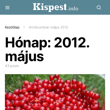
Kezdőlap
Archívumban május 2012
Hónap:
2012.
május
43 posts