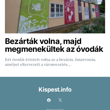
Bezárták volna, majd
megmenekültek az óvodák
Két óvodát érintett volna az a bezárás, összevonás,
amelyet eltervezett a városvezetés.…
Kispest.info
Impresszum