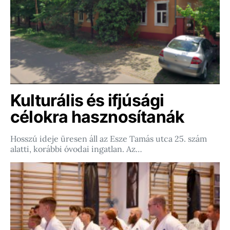
Kulturális és ifjúsági
célokra hasznosítanák
Hosszú ideje üresen áll az Esze Tamás utca 25. szám
alatti, korábbi óvodai ingatlan. Az…