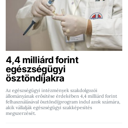
4,4 milliárd forint
egészségügyi
ösztöndíjakra
Az egészségügyi intézmények szakdolgozói
állományának erősítése érdekében 4,4 milliárd forint
felhasználásával ösztöndíjprogram indul azok számára,
akik vállalják egészségügyi szakképesítés
megszerzését.