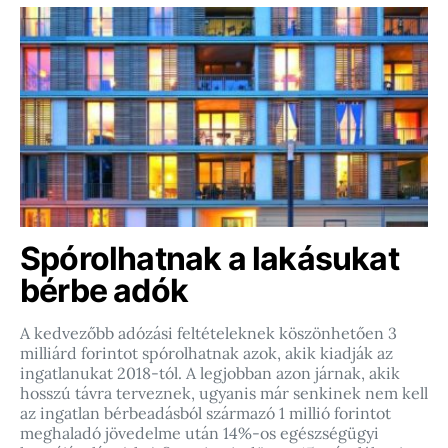
Spórolhatnak a lakásukat
bérbe adók
A kedvezőbb adózási feltételeknek köszönhetően 3
milliárd forintot spórolhatnak azok, akik kiadják az
ingatlanukat 2018-tól. A legjobban azon járnak, akik
hosszú távra terveznek, ugyanis már senkinek nem kell
az ingatlan bérbeadásból származó 1 millió forintot
meghaladó jövedelme után 14%-os egészségügyi