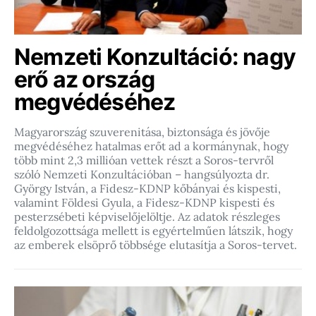
Nemzeti Konzultáció: nagy
erő az ország
megvédéséhez
Magyarország szuverenitása, biztonsága és jövője
megvédéséhez hatalmas erőt ad a kormánynak, hogy
több mint 2,3 millióan vettek részt a Soros-tervről
szóló Nemzeti Konzultációban – hangsúlyozta dr.
György István, a Fidesz-KDNP kőbányai és kispesti,
valamint Földesi Gyula, a Fidesz-KDNP kispesti és
pesterzsébeti képviselőjelöltje. Az adatok részleges
feldolgozottsága mellett is egyértelműen látszik, hogy
az emberek elsöprő többsége elutasítja a Soros-tervet.