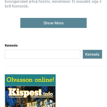
hozzájárulást (eho) fizetni, mindössze 15 százalék szja-t
kell fizetniük.
Show More
Keresés
Keresés