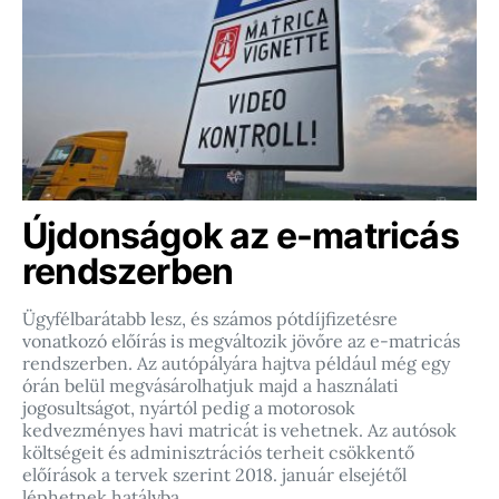
Újdonságok az e-matricás
rendszerben
Ügyfélbarátabb lesz, és számos pótdíjfizetésre
vonatkozó előírás is megváltozik jövőre az e-matricás
rendszerben. Az autópályára hajtva például még egy
órán belül megvásárolhatjuk majd a használati
jogosultságot, nyártól pedig a motorosok
kedvezményes havi matricát is vehetnek. Az autósok
költségeit és adminisztrációs terheit csökkentő
előírások a tervek szerint 2018. január elsejétől
léphetnek hatályba.