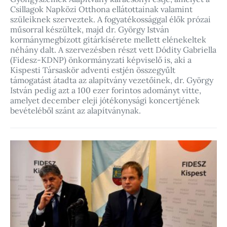
Csillagok Napközi Otthona ellátottainak valamint
szüleiknek szerveztek. A fogyatékossággal élők prózai
műsorral készültek, majd dr. György István
kormánymegbízott gitárkísérete mellett elénekeltek
néhány dalt. A szervezésben részt vett Dódity Gabriella
(Fidesz-KDNP) önkormányzati képviselő is, aki a
Kispesti Társaskör adventi estjén összegyűlt
támogatást átadta az alapítvány vezetőinek, dr. György
István pedig azt a 100 ezer forintos adományt vitte,
amelyet december eleji jótékonysági koncertjének
bevételéből szánt az alapítványnak.