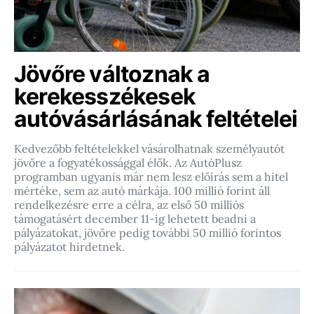
Jövőre változnak a
kerekesszékesek
autóvásárlásának feltételei
Kedvezőbb feltételekkel vásárolhatnak személyautót
jövőre a fogyatékossággal élők. Az AutóPlusz
programban ugyanis már nem lesz előírás sem a hitel
mértéke, sem az autó márkája. 100 millió forint áll
rendelkezésre erre a célra, az első 50 milliós
támogatásért december 11-ig lehetett beadni a
pályázatokat, jövőre pedig további 50 millió forintos
pályázatot hirdetnek.