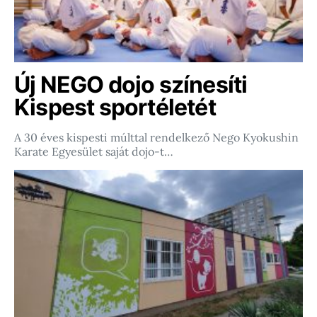
Új NEGO dojo színesíti
Kispest sportéletét
A 30 éves kispesti múlttal rendelkező Nego Kyokushin
Karate Egyesület saját dojo-t…