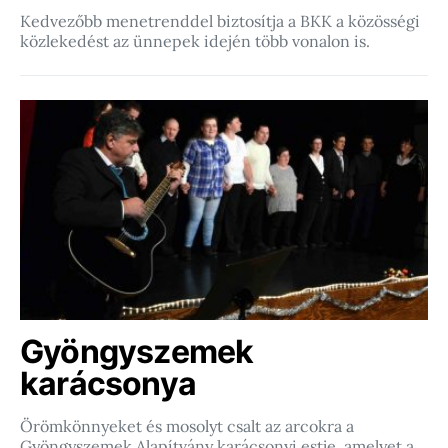
Kedvezőbb menetrenddel biztosítja a BKK a közösségi
közlekedést az ünnepek idején több vonalon is.
Gyöngyszemek
karácsonya
Örömkönnyeket és mosolyt csalt az arcokra a
Gyöngyszemek Alapítvány karácsonyi estje, amelyet a