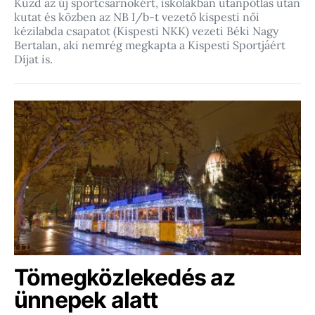
Küzd az új sportcsarnokért, iskolákban utánpótlás után
kutat és közben az NB I/b-t vezető kispesti női
kézilabda csapatot (Kispesti NKK) vezeti Béki Nagy
Bertalan, aki nemrég megkapta a Kispesti Sportjáért
Díjat is.
Tömegközlekedés az
ünnepek alatt