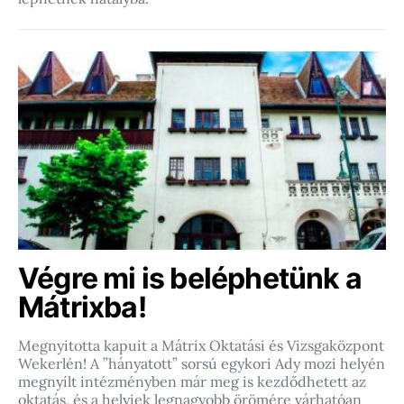
Végre mi is beléphetünk a
Mátrixba!
Megnyitotta kapuit a Mátrix Oktatási és Vizsgaközpont
Wekerlén! A ”hányatott” sorsú egykori Ady mozi helyén
megnyílt intézményben már meg is kezdődhetett az
oktatás, és a helyiek legnagyobb örömére várhatóan