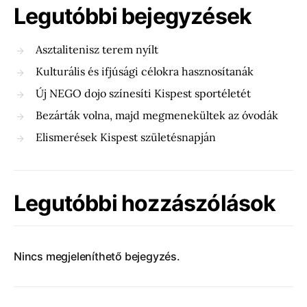
Legutóbbi bejegyzések
Asztalitenisz terem nyílt
Kulturális és ifjúsági célokra hasznosítanák
Új NEGO dojo színesíti Kispest sportéletét
Bezárták volna, majd megmenekültek az óvodák
Elismerések Kispest születésnapján
Legutóbbi hozzászólások
Nincs megjeleníthető bejegyzés.