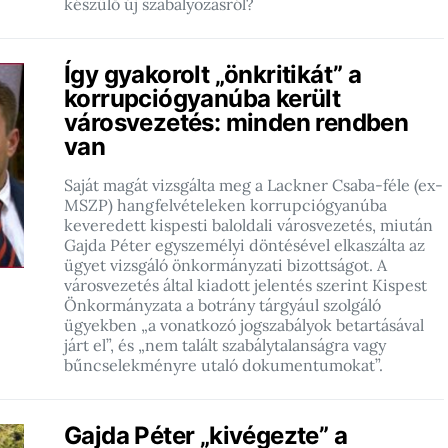
készülő új szabályozásról?
Így gyakorolt „önkritikát” a
korrupciógyanúba került
városvezetés: minden rendben
van
Saját magát vizsgálta meg a Lackner Csaba-féle (ex-
MSZP) hangfelvételeken korrupciógyanúba
keveredett kispesti baloldali városvezetés, miután
Gajda Péter egyszemélyi döntésével elkaszálta az
ügyet vizsgáló önkormányzati bizottságot. A
városvezetés által kiadott jelentés szerint Kispest
Önkormányzata a botrány tárgyául szolgáló
ügyekben „a vonatkozó jogszabályok betartásával
járt el”, és „nem talált szabálytalanságra vagy
bűncselekményre utaló dokumentumokat”.
Gajda Péter „kivégezte” a