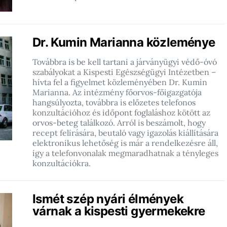
Dr. Kumin Marianna közleménye
Továbbra is be kell tartani a járványügyi védő-óvó
szabályokat a Kispesti Egészségügyi Intézetben –
hívta fel a figyelmet közleményében Dr. Kumin
Marianna. Az intézmény főorvos-főigazgatója
hangsúlyozta, továbbra is előzetes telefonos
konzultációhoz és időpont foglaláshoz kötött az
orvos-beteg találkozó. Arról is beszámolt, hogy
recept felírására, beutaló vagy igazolás kiállítására
elektronikus lehetőség is már a rendelkezésre áll,
így a telefonvonalak megmaradhatnak a tényleges
konzultációkra.
Ismét szép nyári élmények
várnak a kispesti gyermekekre