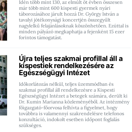
Idén több mint 130, az elmúlt öt évben összesen
már több mint 600 kispesti gyermek nyári
táborozásához járult hozzá Dr. György István a
tavalyi jótékonysági koncertjén összegyűlt
nagylelkű felajánlásoknak köszönhetően. Ezúttal is
minden pályázó megkaphatja a fejenként 15 ezer
forintos támogatást.
Újra teljes szakmai profillal áll a
kispestiek rendelkezésére az
Egészségügyi Intézet
Időkorlátozás nélkül, teljes üzemmódban és
szakmai profillal áll rendelkezésre a Kispesti
Egészségügyi Intézet a betegek számára, derült ki
Dr. Kumin Marianna közleményéből. Az intézmény
főigazgató-főorvosa felhívta a figyelmet, hogy
továbbra is valamennyi szakrendelésre telefonos
konzultáció, indokolt esetben időpont foglalás
szükséges.