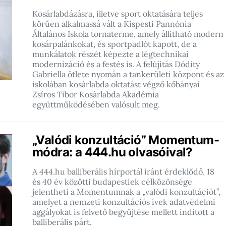
Kosárlabdázásra, illetve sport oktatására teljes
körűen alkalmassá vált a Kispesti Pannónia
Általános Iskola tornaterme, amely állítható modern
kosárpalánkokat, és sportpadlót kapott, de a
munkálatok részét képezte a légtechnikai
modernizáció és a festés is. A felújítás Dódity
Gabriella ötlete nyomán a tankerületi központ és az
iskolában kosárlabda oktatást végző kőbányai
Zsíros Tibor Kosárlabda Akadémia
együttműködésében valósult meg.
„Valódi konzultáció” Momentum-
módra: a 444.hu olvasóival?
A 444.hu balliberális hírportál iránt érdeklődő, 18
és 40 év közötti budapestiek célközönsége
jelentheti a Momentumnak a „valódi konzultációt”,
amelyet a nemzeti konzultációs ívek adatvédelmi
aggályokat is felvető begyűjtése mellett indított a
balliberális párt.