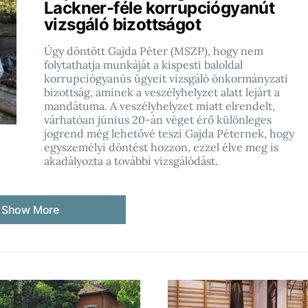
Lackner-féle korrupciógyanút
vizsgáló bizottságot
Úgy döntött Gajda Péter (MSZP), hogy nem
folytathatja munkáját a kispesti baloldal
korrupciógyanús ügyeit vizsgáló önkormányzati
bizottság, aminek a veszélyhelyzet alatt lejárt a
mandátuma. A veszélyhelyzet miatt elrendelt,
várhatóan június 20-án véget érő különleges
jogrend még lehetővé teszi Gajda Péternek, hogy
egyszemélyi döntést hozzon, ezzel élve meg is
akadályozta a további vizsgálódást.
Show More