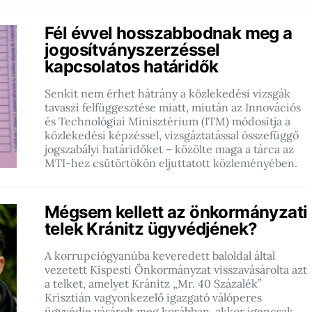
Fél évvel hosszabbodnak meg a
jogosítványszerzéssel
kapcsolatos határidők
Senkit nem érhet hátrány a közlekedési vizsgák
tavaszi felfüggesztése miatt, miután az Innovációs
és Technológiai Minisztérium (ITM) módosítja a
közlekedési képzéssel, vizsgáztatással összefüggő
jogszabályi határidőket – közölte maga a tárca az
MTI-hez csütörtökön eljuttatott közleményében.
Mégsem kellett az önkormányzati
telek Kránitz ügyvédjének?
A korrupciógyanúba keveredett baloldal által
vezetett Kispesti Önkormányzat visszavásárolta azt
a telket, amelyet Kránitz „Mr. 40 Százalék”
Krisztián vagyonkezelő igazgató válóperes
ügyvédje vásárolt meg korábban, akkor igencsak