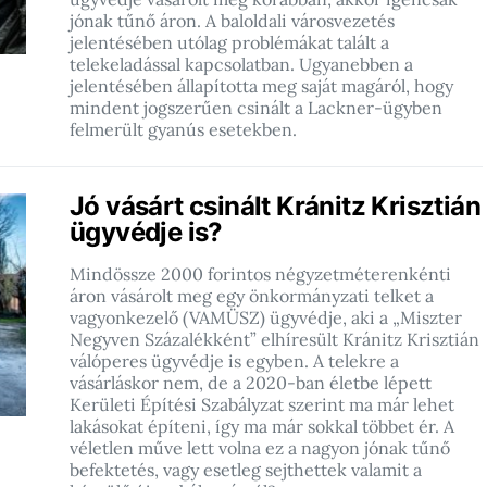
jónak tűnő áron. A baloldali városvezetés
jelentésében utólag problémákat talált a
telekeladással kapcsolatban. Ugyanebben a
jelentésében állapította meg saját magáról, hogy
mindent jogszerűen csinált a Lackner-ügyben
felmerült gyanús esetekben.
Jó vásárt csinált Kránitz Krisztián
ügyvédje is?
Mindössze 2000 forintos négyzetméterenkénti
áron vásárolt meg egy önkormányzati telket a
vagyonkezelő (VAMÜSZ) ügyvédje, aki a „Miszter
Negyven Százalékként” elhíresült Kránitz Krisztián
válóperes ügyvédje is egyben. A telekre a
vásárláskor nem, de a 2020-ban életbe lépett
Kerületi Építési Szabályzat szerint ma már lehet
lakásokat építeni, így ma már sokkal többet ér. A
véletlen műve lett volna ez a nagyon jónak tűnő
befektetés, vagy esetleg sejthettek valamit a