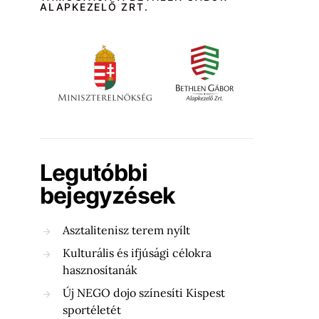
ALAPKEZELŐ ZRT.
Legutóbbi
bejegyzések
Asztalitenisz terem nyílt
Kulturális és ifjúsági célokra
hasznosítanák
Új NEGO dojo színesíti Kispest
sportéletét