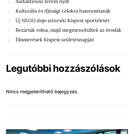
Asztalitenisz terem nyílt
Kulturális és ifjúsági célokra hasznosítanák
Új NEGO dojo színesíti Kispest sportéletét
Bezárták volna, majd megmenekültek az óvodák
Elismerések Kispest születésnapján
Legutóbbi hozzászólások
Nincs megjeleníthető bejegyzés.