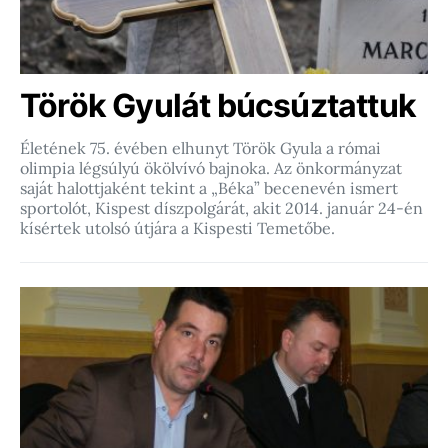
Török Gyulát búcsúztattuk
Életének 75. évében elhunyt Török Gyula a római
olimpia légsúlyú ökölvívó bajnoka. Az önkormányzat
saját halottjaként tekint a „Béka” becenevén ismert
sportolót, Kispest díszpolgárát, akit 2014. január 24-én
kísértek utolsó útjára a Kispesti Temetőbe.