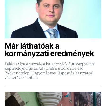
Már láthatóak a
kormányzati eredmények
Földesi Gyula vagyok, a Fidesz-KDNP országgyűlési
képviselőjelöltje az Ady Endre úttól délre eső
(Wekerletelep, Hagyományos Kispest és Kertváros)
választókerületben.