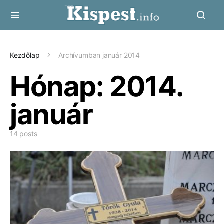
Kezdőlap
Archívumban január 2014
Hónap:
2014.
január
14 posts