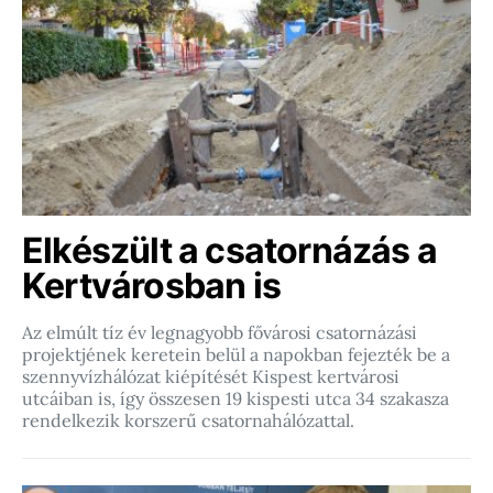
Elkészült a csatornázás a
Kertvárosban is
Az elmúlt tíz év legnagyobb fővárosi csatornázási
projektjének keretein belül a napokban fejezték be a
szennyvízhálózat kiépítését Kispest kertvárosi
utcáiban is, így összesen 19 kispesti utca 34 szakasza
rendelkezik korszerű csatornahálózattal.