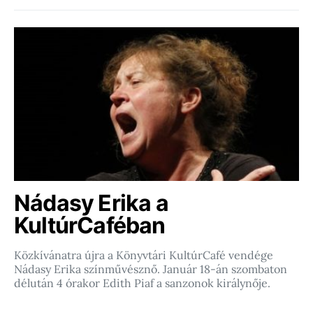
Nádasy Erika a
KultúrCaféban
Közkívánatra újra a Könyvtári KultúrCafé vendége
Nádasy Erika színművésznő. Január 18-án szombaton
délután 4 órakor Edith Piaf a sanzonok királynője.