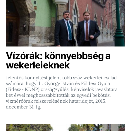
Vízórák: könnyebbség a
wekerleieknek
Jelentős könnyítést jelent több száz wekerlei család
számára, hogy dr. György István és Földesi Gyula
(Fidesz- KDNP) országgyűlési képviselők javaslatára
két évvel meghosszabbították az egyedi bekötési
vízmérőórák felszerelésének határidejét, 2015.
december 31-ig.