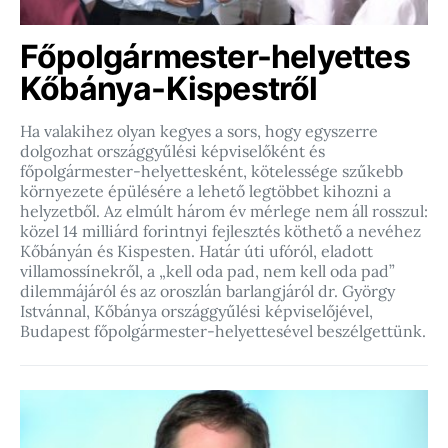
Főpolgármester-helyettes
Kőbánya-Kispestről
Ha valakihez olyan kegyes a sors, hogy egyszerre
dolgozhat országgyűlési képviselőként és
főpolgármester-helyettesként, kötelessége szűkebb
környezete épülésére a lehető legtöbbet kihozni a
helyzetből. Az elmúlt három év mérlege nem áll rosszul:
közel 14 milliárd forintnyi fejlesztés köthető a nevéhez
Kőbányán és Kispesten. Határ úti ufóról, eladott
villamossínekről, a „kell oda pad, nem kell oda pad”
dilemmájáról és az oroszlán barlangjáról dr. György
Istvánnal, Kőbánya országgyűlési képviselőjével,
Budapest főpolgármester-helyettesével beszélgettünk.