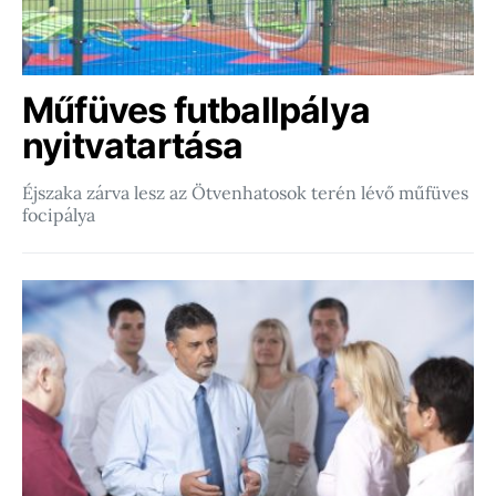
Műfüves futballpálya
nyitvatartása
Éjszaka zárva lesz az Ötvenhatosok terén lévő műfüves
focipálya