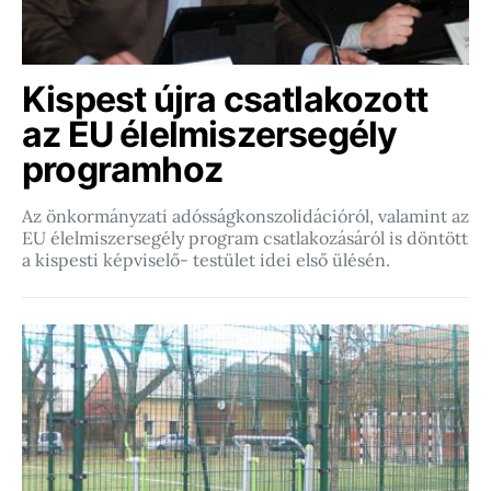
Kispest újra csatlakozott
az EU élelmiszersegély
programhoz
Az önkormányzati adósságkonszolidációról, valamint az
EU élelmiszersegély program csatlakozásáról is döntött
a kispesti képviselő- testület idei első ülésén.