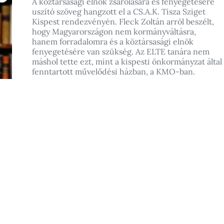
A köztársasági elnök zsarolására és fenyegetésére
uszító szöveg hangzott el a CS.A.K. Tisza Sziget
Kispest rendezvényén. Fleck Zoltán arról beszélt,
hogy Magyarországon nem kormányváltásra,
hanem forradalomra és a köztársasági elnök
fenyegetésére van szükség. Az ELTE tanára nem
máshol tette ezt, mint a kispesti önkormányzat által
fenntartott művelődési házban, a KMO-ban.