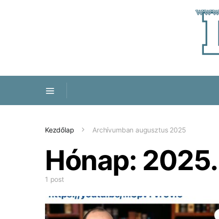
Kezdőlap
Archívumban augusztus 2025
Hónap:
2025.
1 post