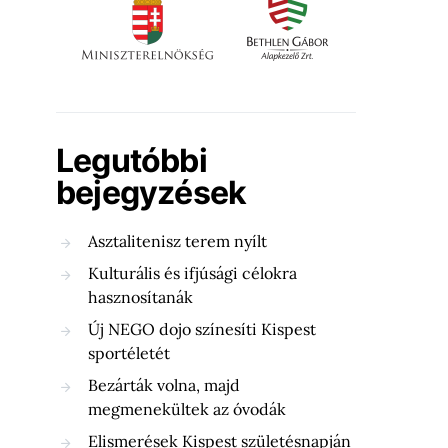
Legutóbbi
bejegyzések
Asztalitenisz terem nyílt
Kulturális és ifjúsági célokra
hasznosítanák
Új NEGO dojo színesíti Kispest
sportéletét
Bezárták volna, majd
megmenekültek az óvodák
Elismerések Kispest születésnapján