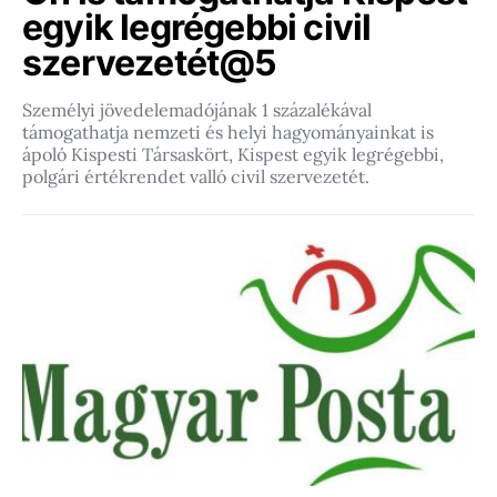
egyik legrégebbi civil
szervezetét@5
Személyi jövedelemadójának 1 százalékával
támogathatja nemzeti és helyi hagyományainkat is
ápoló Kispesti Társaskört, Kispest egyik legrégebbi,
polgári értékrendet valló civil szervezetét.