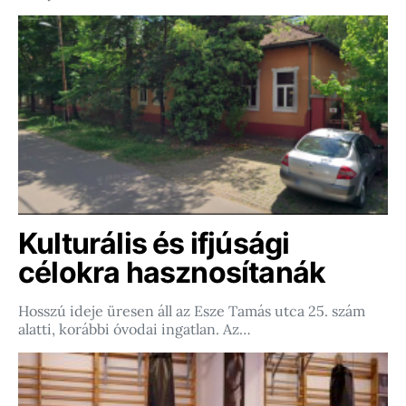
Kulturális és ifjúsági
célokra hasznosítanák
Hosszú ideje üresen áll az Esze Tamás utca 25. szám
alatti, korábbi óvodai ingatlan. Az…