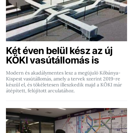
Két éven belül kész az új
KÖKI vasútállomás is
Modern és akadálymentes lesz a megújuló Kőbánya-
Kispest vasútállomás, amely a tervek szerint 2019-re
készül el, és tökéletesen illeszkedik majd a KÖKI már
átépített, felújított arculatához.