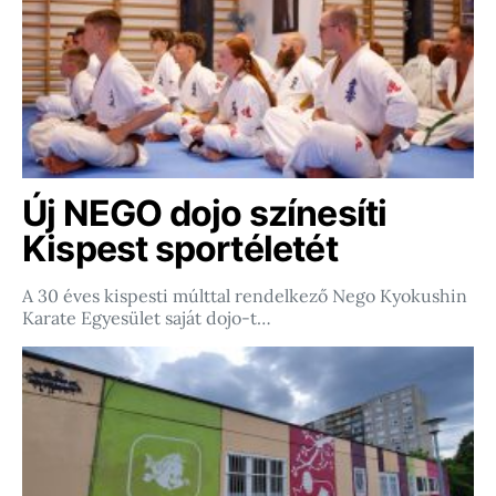
Új NEGO dojo színesíti
Kispest sportéletét
A 30 éves kispesti múlttal rendelkező Nego Kyokushin
Karate Egyesület saját dojo-t…