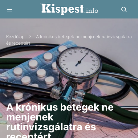
Kezdőlap
A krónikus betegek ne menjenek rutinvizsgálatra
és receptért
A krónikus betegek ne
menjenek
rutinvizsgálatra és
receptért