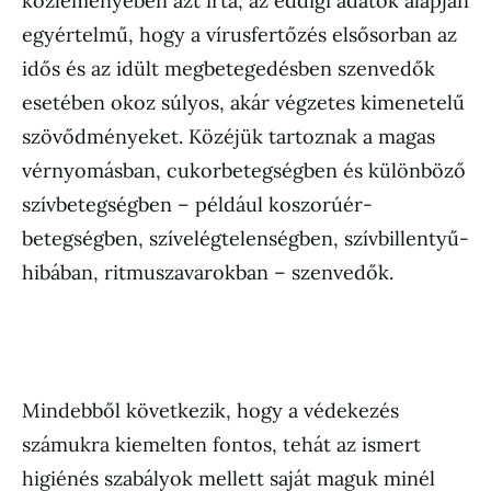
közleményében azt írta, az eddigi adatok alapján
egyértelmű, hogy a vírusfertőzés elsősorban az
idős és az idült megbetegedésben szenvedők
esetében okoz súlyos, akár végzetes kimenetelű
szövődményeket. Közéjük tartoznak a magas
vérnyomásban, cukorbetegségben és különböző
szívbetegségben – például koszorúér-
betegségben, szívelégtelenségben, szívbillentyű-
hibában, ritmuszavarokban – szenvedők.
Mindebből következik, hogy a védekezés
számukra kiemelten fontos, tehát az ismert
higiénés szabályok mellett saját maguk minél