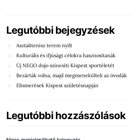
Legutóbbi bejegyzések
Asztalitenisz terem nyílt
Kulturális és ifjúsági célokra hasznosítanák
Új NEGO dojo színesíti Kispest sportéletét
Bezárták volna, majd megmenekültek az óvodák
Elismerések Kispest születésnapján
Legutóbbi hozzászólások
Nincs megjeleníthető bejegyzés.