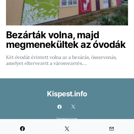
Bezárták volna, majd
megmenekültek az óvodák
Két óvodát érintett volna az a bezárás, összevonás,
amelyet eltervezett a városvezetés.…
Kispest.info
Impresszum