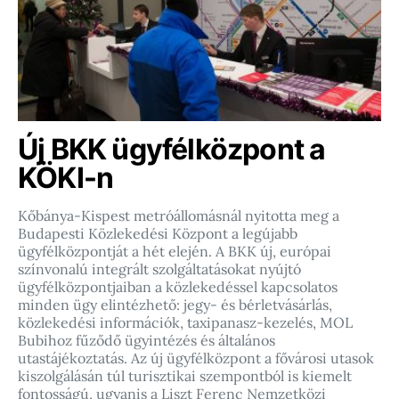
Új BKK ügyfélközpont a
KÖKI-n
Kőbánya-Kispest metróállomásnál nyitotta meg a
Budapesti Közlekedési Központ a legújabb
ügyfélközpontját a hét elején. A BKK új, európai
színvonalú integrált szolgáltatásokat nyújtó
ügyfélközpontjaiban a közlekedéssel kapcsolatos
minden ügy elintézhető: jegy- és bérletvásárlás,
közlekedési információk, taxipanasz-kezelés, MOL
Bubihoz fűződő ügyintézés és általános
utastájékoztatás. Az új ügyfélközpont a fővárosi utasok
kiszolgálásán túl turisztikai szempontból is kiemelt
fontosságú, ugyanis a Liszt Ferenc Nemzetközi