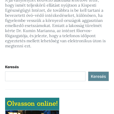
A járványhelyzet kedvező alakulása lehetővé tette,
hogy ismét teljeskörű ellátást nyújtson a Kispesti
Egészségügyi Intézet, de továbbra is be kell tartani a
bevezetett óvó-védő intézkedéseket, különösen, ha
figyelembe vesszük a környező országok aggasztóan
emelkedő esetszámokat. Emiatt a lakosság türelmét
kérte Dr. Kumin Marianna, az intézet főorvos-
főigazgatója, és jelezte, hogy a telefonos időpont
egyeztetés mellett lehetőség van elektronikus úton is
megtenni ezt.
Keresés
Keresés