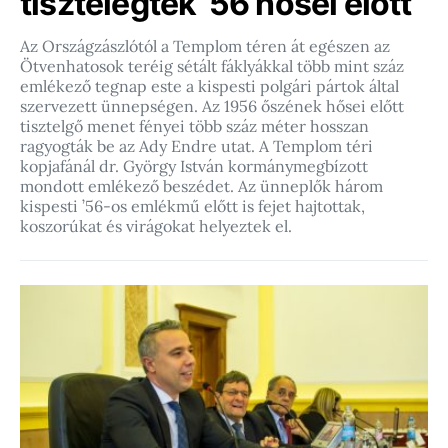
tisztelegtek ’56 hősei előtt
Az Országzászlótól a Templom téren át egészen az
Ötvenhatosok teréig sétált fáklyákkal több mint száz
emlékező tegnap este a kispesti polgári pártok által
szervezett ünnepségen. Az 1956 őszének hősei előtt
tisztelgő menet fényei több száz méter hosszan
ragyogták be az Ady Endre utat. A Templom téri
kopjafánál dr. György István kormánymegbízott
mondott emlékező beszédet. Az ünneplők három
kispesti ’56-os emlékmű előtt is fejet hajtottak,
koszorúkat és virágokat helyeztek el.