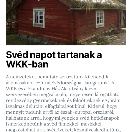
Svéd napot tartanak a
WKK-ban
A nemzeteket bemutató sorozatunk kilencedik
állomásaként ezúttal Svédországba „látogatunk”. A
WKK és a Skandináv Ház Alapítvány közös
szervezésében megvalósuló, ingyenesen látogatható
rendezvény gyermekeknek és felnőtteknek egyaránt
izgalmas délutáni elfoglaltságot kínál. Kiderül, hogy
mennyit tudunk erről az észak-európai országról,
hallhatunk arról, hogy milyenek a svéd hétköznapok,
ismerkedhetünk a svéd filmekkel, mesékkel,
megkóstolhatjuk a svéd ízeket, kézműveskedhetünk,