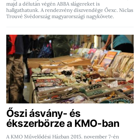
majd a délután végén ABBA slágereket is
hallgathatunk. A rendezvény díszvendége Őexc. Niclas
Trouvé Svédország magyarországi nagykövete.
Őszi ásvány- és
ékszerbörze a KMO-ban
A KMO Művelődési Házban 2015. november 7-én