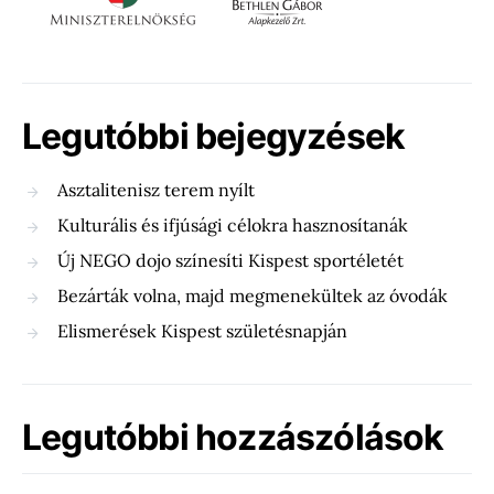
Legutóbbi bejegyzések
Asztalitenisz terem nyílt
Kulturális és ifjúsági célokra hasznosítanák
Új NEGO dojo színesíti Kispest sportéletét
Bezárták volna, majd megmenekültek az óvodák
Elismerések Kispest születésnapján
Legutóbbi hozzászólások