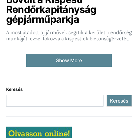
Rendőrkapitányság
gépjárműparkja
A most átadott új járművek segítik a kerületi rendőrség
munkáját, ezzel fokozva a kispestiek biztonságérzetét.
Show More
Keresés
Keresés