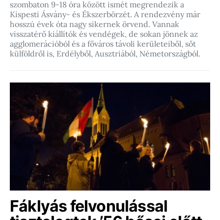
szombaton 9-18 óra között ismét megrendezik a
Kispesti Ásvány- és Ékszerbörzét. A rendezvény már
hosszú évek óta nagy sikernek örvend. Vannak
visszatérő kiállítók és vendégek, de sokan jönnek az
agglomerációból és a főváros távoli kerületeiből, sőt
külföldről is, Erdélyből, Ausztriából, Németországból.
Fáklyás felvonulással