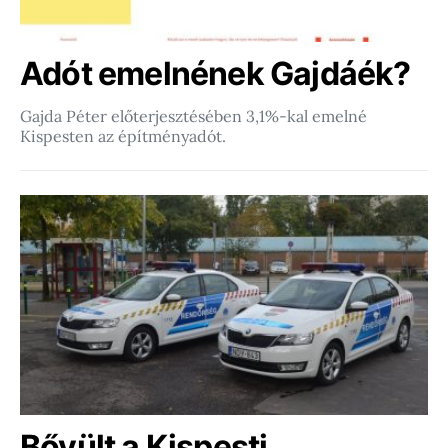
Adót emelnének Gajdáék?
Gajda Péter előterjesztésében 3,1%-kal emelné
Kispesten az építményadót.
Bővült a Kispesti