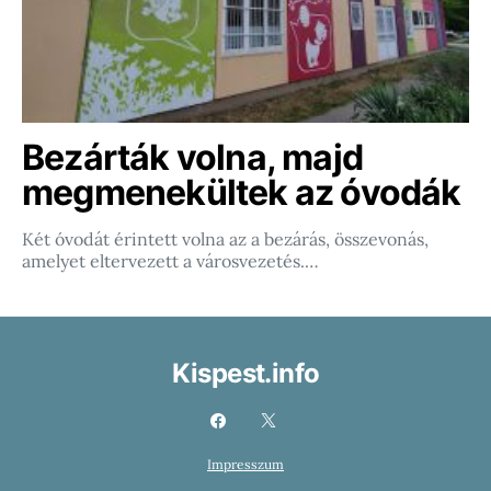
Bezárták volna, majd
megmenekültek az óvodák
Két óvodát érintett volna az a bezárás, összevonás,
amelyet eltervezett a városvezetés.…
Kispest.info
Impresszum