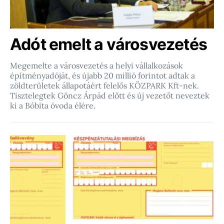
Adót emelt a városvezetés
Megemelte a városvezetés a helyi vállalkozások
építményadóját, és újabb 20 millió forintot adtak a
zöldterületek állapotáért felelős KÖZPARK Kft-nek.
Tisztelegtek Göncz Árpád előtt és új vezetőt neveztek
ki a Bóbita óvoda élére.