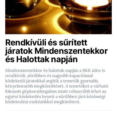
Rendkívüli és sűrített
járatok Mindenszentekkor
és Halottak napján
Mindenszentekkor és halottak napján a BKK idén is
rendkívüli, sűrűbben és nagyobb kapacitással
közlekedő járatokkal segítik a temetők gyorsabb,
kényelmesebb megközelítését. A temetőket a várható
fokozott gépkocsiforgalom miatt célszerűbb lehet az
egyéni közlekedés heyett a sűrűbben járó közösségi
közlekedési eszközökkel megköelíteni.