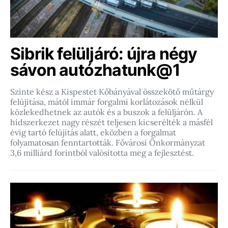
Sibrik felüljáró: újra négy
sávon autózhatunk@1
Szinte kész a Kispestet Kőbányával összekötő műtárgy
felújítása, mától immár forgalmi korlátozások nélkül
közlekedhetnek az autók és a buszok a felüljárón. A
hídszerkezet nagy részét teljesen kicserélték a másfél
évig tartó felújítás alatt, eközben a forgalmat
folyamatosan fenntartották. Fővárosi Önkormányzat
3,6 milliárd forintból valósította meg a fejlesztést.