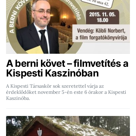
A berni követ – filmvetítés a
Kispesti Kaszinóban
A Kispesti Társaskör sok szeretettel várja az
érdeklődőket november 5-én este 6 órakor a Kispesti
Kaszinóba.