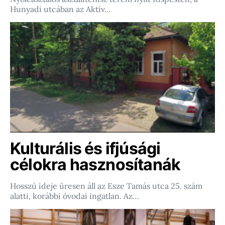
Hunyadi utcában az Aktív…
Kulturális és ifjúsági
célokra hasznosítanák
Hosszú ideje üresen áll az Esze Tamás utca 25. szám
alatti, korábbi óvodai ingatlan. Az…