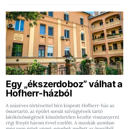
Egy „ékszerdoboz” válhat a
Hofherr-házból
A százéves történettel bíró kispesti Hofherr-ház az
összetartó, az épület sorsát szívügyének tartó
lakóközösségének köszönhetően kezdte visszanyerni
régi fényét három évvel ezelőtt. A munkák azonban
még nem értek véget: egyebek mellett az önerőből