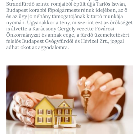
Strandfürdő szinte romjaiból épült újjá Tarlós István,
Budapest korábbi főpolgármesterének idejében, az ő
és az ügy jó néhány támogatójának kitartó munkája
nyomán. Ugyanakkor a tény, miszerint ezt az örökséget
is átvette a Karácsony Gergely vezette Fővárosi
Önkormányzat és annak cége, a fürdő üzemeltetésért
felelős Budapest Gyógyfürdői és Hévizei Zrt., joggal
adhat okot az aggodalomra.