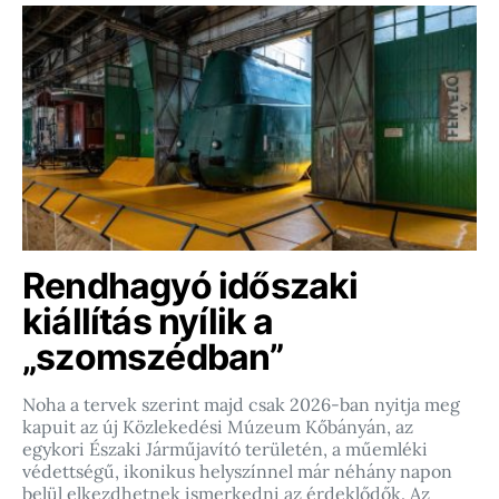
Rendhagyó időszaki
kiállítás nyílik a
„szomszédban”
Noha a tervek szerint majd csak 2026-ban nyitja meg
kapuit az új Közlekedési Múzeum Kőbányán, az
egykori Északi Járműjavító területén, a műemléki
védettségű, ikonikus helyszínnel már néhány napon
belül elkezdhetnek ismerkedni az érdeklődők. Az