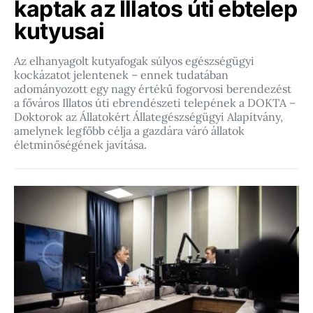
kaptak az Illatos úti ebtelep
kutyusai
Az elhanyagolt kutyafogak súlyos egészségügyi
kockázatot jelentenek – ennek tudatában
adományozott egy nagy értékű fogorvosi berendezést
a főváros Illatos úti ebrendészeti telepének a DOKTA –
Doktorok az Állatokért Állategészségügyi Alapítvány,
amelynek legfőbb célja a gazdára váró állatok
életminőségének javítása.