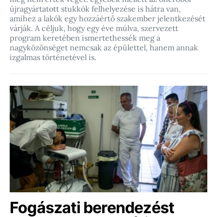
újragyártatott stukkók felhelyezése is hátra van,
amihez a lakók egy hozzáértő szakember jelentkezését
várják. A céljuk, hogy egy éve múlva, szervezett
program keretében ismertethessék meg a
nagyközönséget nemcsak az épülettel, hanem annak
izgalmas történetével is.
Fogászati berendezést