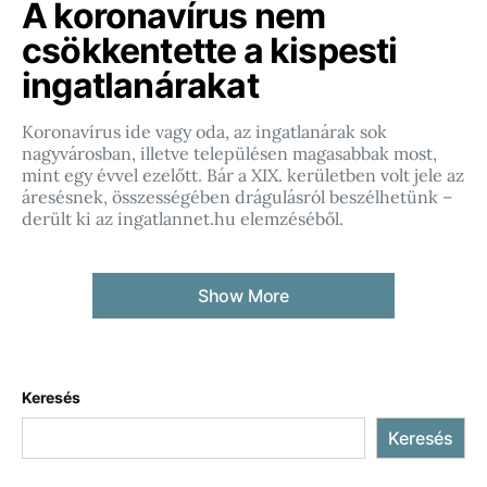
A koronavírus nem
csökkentette a kispesti
ingatlanárakat
Koronavírus ide vagy oda, az ingatlanárak sok
nagyvárosban, illetve településen magasabbak most,
mint egy évvel ezelőtt. Bár a XIX. kerületben volt jele az
áresésnek, összességében drágulásról beszélhetünk –
derült ki az ingatlannet.hu elemzéséből.
Show More
Keresés
Keresés