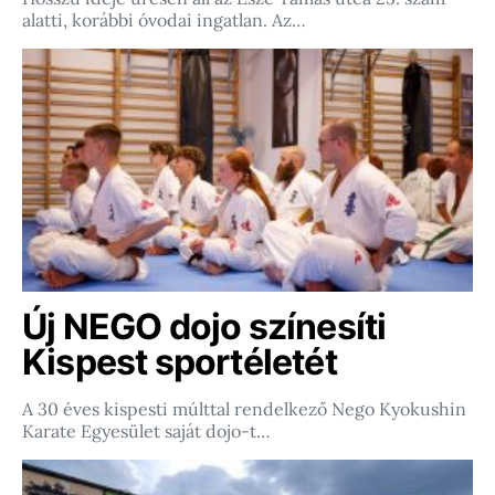
alatti, korábbi óvodai ingatlan. Az…
Új NEGO dojo színesíti
Kispest sportéletét
A 30 éves kispesti múlttal rendelkező Nego Kyokushin
Karate Egyesület saját dojo-t…