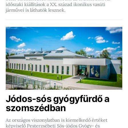
időszaki kiállítások a XX. század ikonikus vasúti
járművei is láthatók lesznek.
Jódos-sós gyógyfürdő a
szomszédban
Az országos viszonylatban is kiemelkedő értéket
képviselő Pesterzsébeti Sós-jódos Gyógy- és