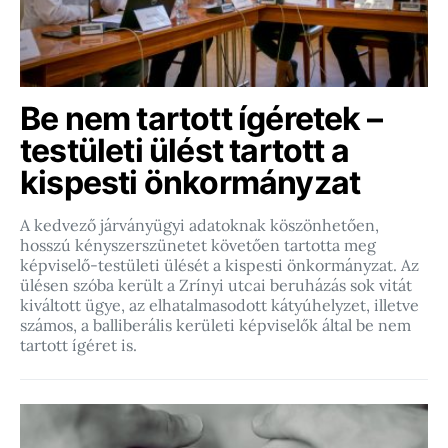
Be nem tartott ígéretek –
testületi ülést tartott a
kispesti önkormányzat
A kedvező járványügyi adatoknak köszönhetően,
hosszú kényszerszünetet követően tartotta meg
képviselő-testületi ülését a kispesti önkormányzat. Az
ülésen szóba került a Zrínyi utcai beruházás sok vitát
kiváltott ügye, az elhatalmasodott kátyúhelyzet, illetve
számos, a balliberális kerületi képviselők által be nem
tartott ígéret is.