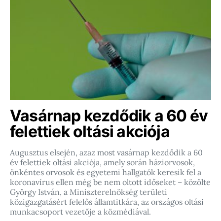
Vasárnap kezdődik a 60 év
felettiek oltási akciója
Augusztus elsején, azaz most vasárnap kezdődik a 60
év felettiek oltási akciója, amely során háziorvosok,
önkéntes orvosok és egyetemi hallgatók keresik fel a
koronavírus ellen még be nem oltott időseket – közölte
György István, a Miniszterelnökség területi
közigazgatásért felelős államtitkára, az országos oltási
munkacsoport vezetője a közmédiával.