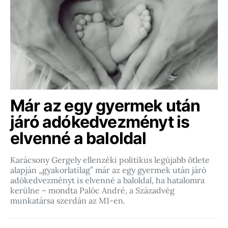
Már az egy gyermek után
járó adókedvezményt is
elvenné a baloldal
Karácsony Gergely ellenzéki politikus legújabb ötlete
alapján „gyakorlatilag” már az egy gyermek után járó
adókedvezményt is elvenné a baloldal, ha hatalomra
kerülne – mondta Palóc André, a Századvég
munkatársa szerdán az M1-en.