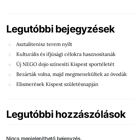
Legutóbbi bejegyzések
Asztalitenisz terem nyílt
Kulturális és ifjúsági célokra hasznosítanák
Új NEGO dojo színesíti Kispest sportéletét
Bezárták volna, majd megmenekültek az óvodák
Elismerések Kispest születésnapján
Legutóbbi hozzászólások
Nincs megjeleníthető bejegyzés.