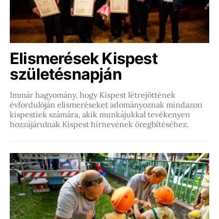
Elismerések Kispest
születésnapján
Immár hagyomány, hogy Kispest létrejöttének
évfordulóján elismeréseket adományoznak mindazon
kispestiek számára, akik munkájukkal tevékenyen
hozzájárulnak Kispest hírnevének öregbítéséhez.