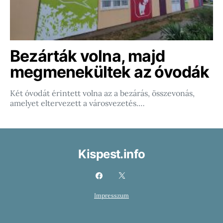
Bezárták volna, majd
megmenekültek az óvodák
Két óvodát érintett volna az a bezárás, összevonás,
amelyet eltervezett a városvezetés.…
Kispest.info
Impresszum