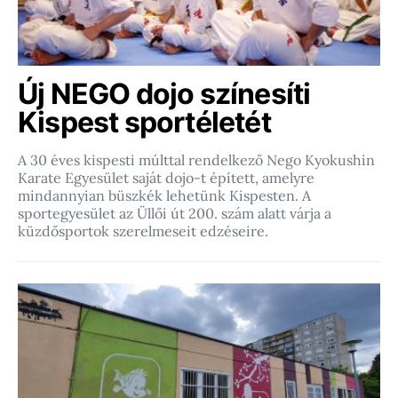
Új NEGO dojo színesíti
Kispest sportéletét
A 30 éves kispesti múlttal rendelkező Nego Kyokushin
Karate Egyesület saját dojo-t épített, amelyre
mindannyian büszkék lehetünk Kispesten. A
sportegyesület az Üllői út 200. szám alatt várja a
küzdősportok szerelmeseit edzéseire.