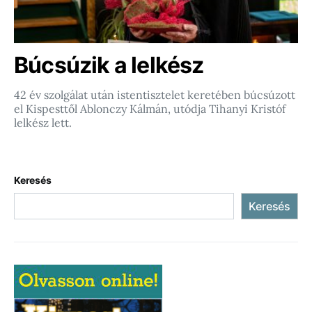
Búcsúzik a lelkész
42 év szolgálat után istentisztelet keretében búcsúzott
el Kispesttől Ablonczy Kálmán, utódja Tihanyi Kristóf
lelkész lett.
Keresés
Keresés