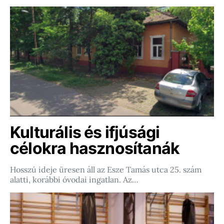
Kulturális és ifjúsági
célokra hasznosítanák
Hosszú ideje üresen áll az Esze Tamás utca 25. szám
alatti, korábbi óvodai ingatlan. Az…