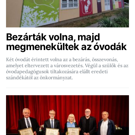
Bezárták volna, majd
megmenekültek az óvodák
Két óvodát érintett volna az a bezárás, összevonás,
amelyet eltervezett a városvezetés. Végül a szülők és az
óvodapedagógusok tiltakozására elállt eredeti
szándékától az önkormányzat.