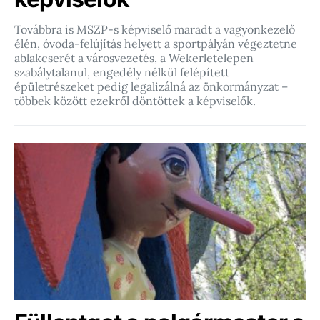
Továbbra is MSZP-s képviselő maradt a vagyonkezelő
élén, óvoda-felújítás helyett a sportpályán végeztetne
ablakcserét a városvezetés, a Wekerletelepen
szabálytalanul, engedély nélkül felépített
épületrészeket pedig legalizálná az önkormányzat –
többek között ezekről döntöttek a képviselők.