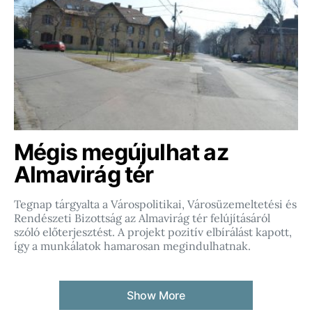
Mégis megújulhat az
Almavirág tér
Tegnap tárgyalta a Várospolitikai, Városüzemeltetési és
Rendészeti Bizottság az Almavirág tér felújításáról
szóló előterjesztést. A projekt pozitív elbírálást kapott,
így a munkálatok hamarosan megindulhatnak.
Show More