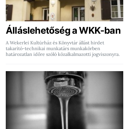
Álláslehetőség a WKK-ban
A Wekerlei Kultúrház és Könyvtár állást hirdet
takarító-technikai munkatárs munkakörben
határozatlan időre szóló közalkalmazotti jogviszonyra.