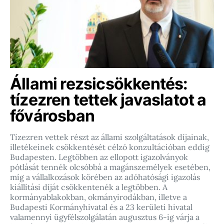
Állami rezsicsökkentés:
tízezren tettek javaslatot a
fővárosban
Tízezren vettek részt az állami szolgáltatások díjainak,
illetékeinek csökkentését célzó konzultációban eddig
Budapesten. Legtöbben az ellopott igazolványok
pótlását tennék olcsóbbá a magánszemélyek esetében,
míg a vállalkozások körében az adóhatósági igazolás
kiállítási díját csökkentenék a legtöbben. A
kormányablakokban, okmányirodákban, illetve a
Budapesti Kormányhivatal és a 23 kerületi hivatal
valamennyi ügyfélszolgálatán augusztus 6-ig várja a