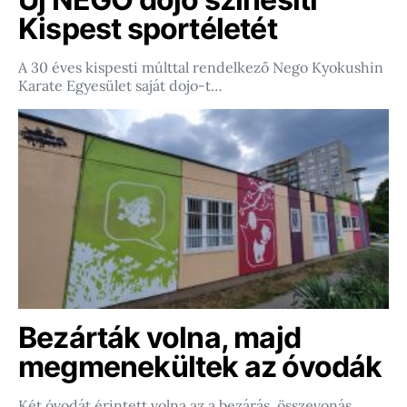
Kispest sportéletét
A 30 éves kispesti múlttal rendelkező Nego Kyokushin
Karate Egyesület saját dojo-t…
Bezárták volna, majd
megmenekültek az óvodák
Két óvodát érintett volna az a bezárás, összevonás,