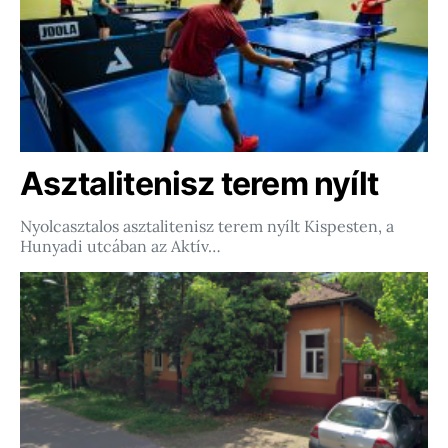
Asztalitenisz terem nyílt
Nyolcasztalos asztalitenisz terem nyílt Kispesten, a
Hunyadi utcában az Aktív…