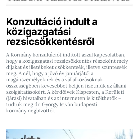
Konzultáció indult a
közigazgatási
rezsicsökkentésről
A Kormány konzultációt indított azzal kapcsolatban,
hogy a közigazgatási rezsicsökkentés részeként mely
díjakat és illetékeket csökkentsék, illetve szüntessék
meg. A cél, hogy a jövő év januárjától a
magánszemélyeknek és a vállalkozásoknak
összességében kevesebbet kelljen fizetniük az állami
szolgáltatásokért. A kérdőívek Kispesten, a Kerületi
(járási) hivatalban és az interneten is kitölthetők –
tudtuk meg dr. György István budapesti
kormánymegbízottól.