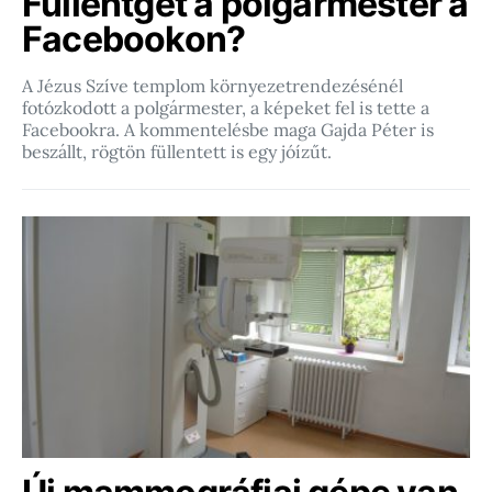
Füllentget a polgármester a
Facebookon?
A Jézus Szíve templom környezetrendezésénél
fotózkodott a polgármester, a képeket fel is tette a
Facebookra. A kommentelésbe maga Gajda Péter is
beszállt, rögtön füllentett is egy jóízűt.