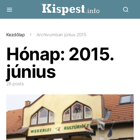
Kezdőlap
Archívumban június 2015
Hónap:
2015.
június
26 posts