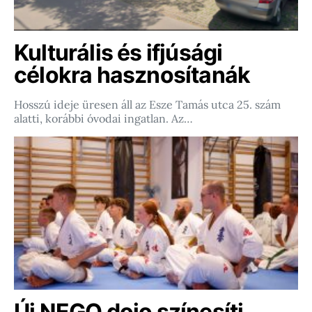
Kulturális és ifjúsági
célokra hasznosítanák
Hosszú ideje üresen áll az Esze Tamás utca 25. szám
alatti, korábbi óvodai ingatlan. Az…
Új NEGO dojo színesíti