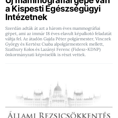
Új mammográfiai gépe van
a Kispesti Egészségügyi
Intézetnek
Szerdán adták át azt a három éves mammográfiai
gépet, ami az immár 18 éves elavult képalkotó feladatát
váltja fel. Az átadón Gajda Péter polgármester, Vinczek
György és Kertész Csaba alpolgármesterek mellett,
Szathury Kolos és Lazányi Ferenc (Fidesz-KDNP)
önkormányzati képviselők is részt vettek.