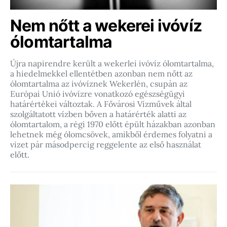
Nem nőtt a wekerei ivóvíz
ólomtartalma
Újra napirendre került a wekerlei ivóvíz ólomtartalma,
a hiedelmekkel ellentétben azonban nem nőtt az
ólomtartalma az ivóvíznek Wekerlén, csupán az
Európai Unió ivóvízre vonatkozó egészségügyi
határértékei változtak. A Fővárosi Vízművek által
szolgáltatott vízben bőven a határérték alatti az
ólomtartalom, a régi 1970 előtt épült házakban azonban
lehetnek még ólomcsövek, amikből érdemes folyatni a
vizet pár másodpercig reggelente az első használat
előtt.