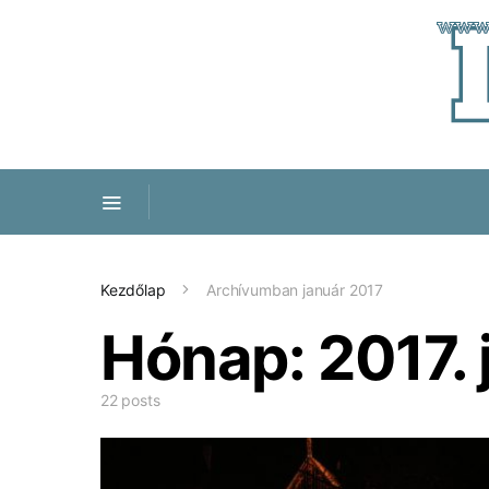
Kezdőlap
Archívumban január 2017
Hónap:
2017. 
22 posts