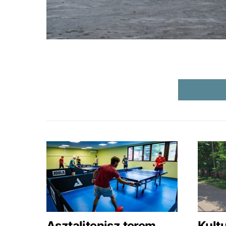
Asztalitenisz terem
Kultu