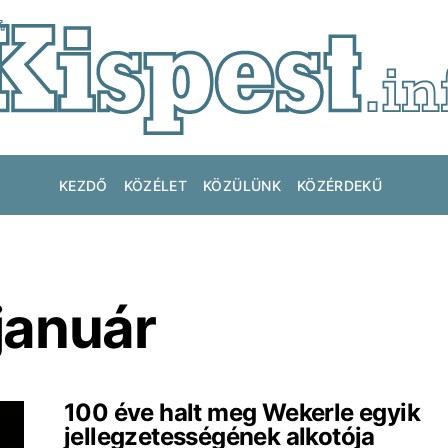
KEZDŐ
KÖZÉLET
KÖZÜLÜNK
KÖZÉRDEKŰ
január
100 éve halt meg Wekerle egyik
jellegzetességének alkotója