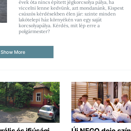
évek óta nincs épített jégkorcsolya pálya, ha
viccelni lenne kedvünk, azt mondanánk, Kispest
csúszós kérdésekben élen jár: szinte minden
lakótelepi ház környékén van egy saját
korcsolyapálya. Kérdés, mit lép erre a
polgármester?
Show More
rális és ifjúsági
Új NEGO dojo szín