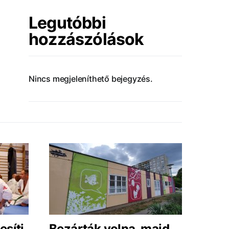
Legutóbbi
hozzászólások
Nincs megjeleníthető bejegyzés.
esíti
Bezárták volna, majd