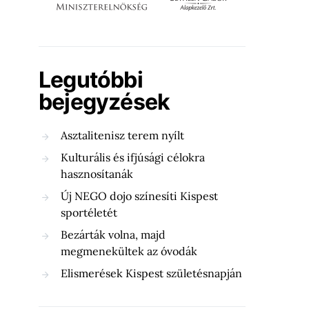
Legutóbbi
bejegyzések
Asztalitenisz terem nyílt
Kulturális és ifjúsági célokra
hasznosítanák
Új NEGO dojo színesíti Kispest
sportéletét
Bezárták volna, majd
megmenekültek az óvodák
Elismerések Kispest születésnapján