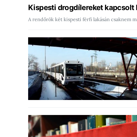
Kispesti drogdílereket kapcsolt 
A rendőrök két kispesti férfi lakásán csaknem má