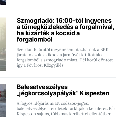
Szmogriadó: 16:00-tól ingyenes
a tömegközlekedés a forgalmival,
ha kizárták a kocsid a
forgalomból
Szerdán 16 órától ingyenesen utazhatnak a BKK
járatain azok, akiknek a járművét kitiltották a
forgalomból a szmogriadó miatt. Dél körül döntött
így a Fővárosi Közgyűlés.
Balesetveszélyes
„jégkorcsolyapályák” Kispesten
A fagyos időjárás miatt csúszós-jeges,
balesetveszélyes területek tarkítják a kerületet. Bár
Kispesten sajnos, több más kerülettel ellentétben