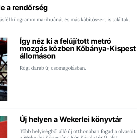
le a rendőrség
sfél kilogramm marihuánát és más kábítószert is találtak.
Így néz ki a felújított metró
mozgás közben Kőbánya-Kispest
állomáson
Régi darab új csomagolásban.
Új helyen a Wekerlei könyvtár
Több helyiségből álló új otthonában fogadja olvasóit
a Wekerlei Könyvtár a Kós Károly tér 9. alatt.