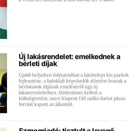
Új lakásrendelet: emelkednek a
bérleti díjak
Újabb helyeken folytatódhat a lakótelepi kis parkok
fejlesztése, a baloldali képviselők döntést hoztak a
bérlakások díjának emeléséről egy új
lakásrendeletben. Módosítani kellett a
költségvetést, mert Kispest 130 millió forint plusz
forrást kapott az államtól.
Szmogriadó: tisztult a levegő,