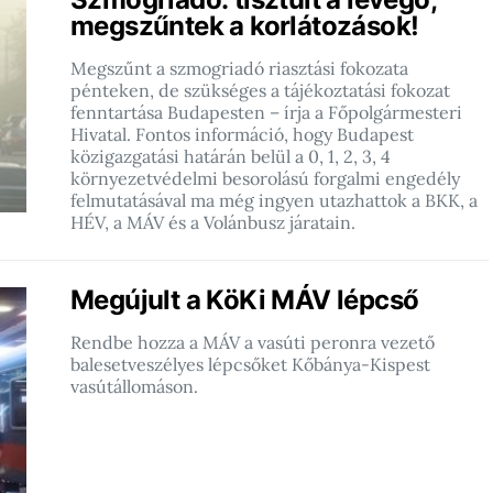
megszűntek a korlátozások!
Megszűnt a szmogriadó riasztási fokozata
pénteken, de szükséges a tájékoztatási fokozat
fenntartása Budapesten – írja a Főpolgármesteri
Hivatal. Fontos információ, hogy Budapest
közigazgatási határán belül a 0, 1, 2, 3, 4
környezetvédelmi besorolású forgalmi engedély
felmutatásával ma még ingyen utazhattok a BKK, a
HÉV, a MÁV és a Volánbusz járatain.
Megújult a KöKi MÁV lépcső
Rendbe hozza a MÁV a vasúti peronra vezető
balesetveszélyes lépcsőket Kőbánya-Kispest
vasútállomáson.