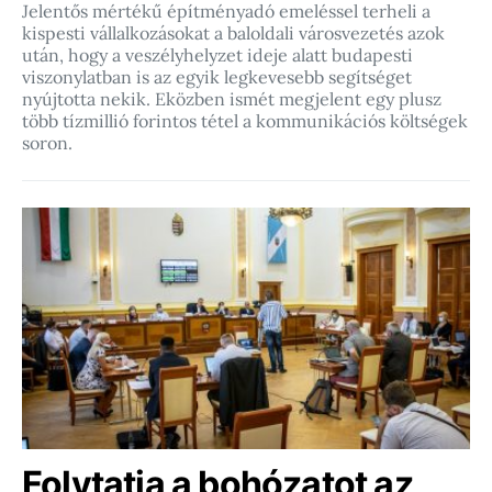
Jelentős mértékű építményadó emeléssel terheli a
kispesti vállalkozásokat a baloldali városvezetés azok
után, hogy a veszélyhelyzet ideje alatt budapesti
viszonylatban is az egyik legkevesebb segítséget
nyújtotta nekik. Eközben ismét megjelent egy plusz
több tízmillió forintos tétel a kommunikációs költségek
soron.
Folytatja a bohózatot az