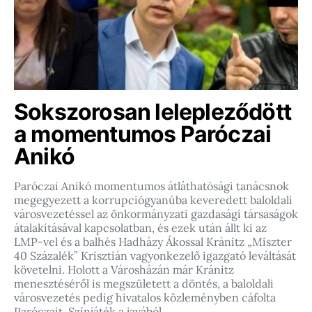
Sokszorosan lelepleződött
a momentumos Paróczai
Anikó
Paróczai Anikó momentumos átláthatósági tanácsnok
megegyezett a korrupciógyanúba keveredett baloldali
városvezetéssel az önkormányzati gazdasági társaságok
átalakításával kapcsolatban, és ezek után állt ki az
LMP-vel és a balhés Hadházy Ákossal Kránitz „Miszter
40 Százalék” Krisztián vagyonkezelő igazgató leváltását
követelni. Holott a Városházán már Kránitz
menesztéséről is megszületett a döntés, a baloldali
városvezetés pedig hivatalos közleményben cáfolta
Paróczait. Színjáték a javából…