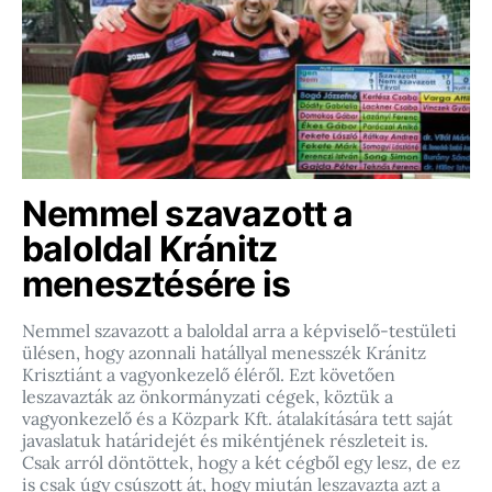
Nemmel szavazott a
baloldal Kránitz
menesztésére is
Nemmel szavazott a baloldal arra a képviselő-testületi
ülésen, hogy azonnali hatállyal menesszék Kránitz
Krisztiánt a vagyonkezelő éléről. Ezt követően
leszavazták az önkormányzati cégek, köztük a
vagyonkezelő és a Közpark Kft. átalakítására tett saját
javaslatuk határidejét és mikéntjének részleteit is.
Csak arról döntöttek, hogy a két cégből egy lesz, de ez
is csak úgy csúszott át, hogy miután leszavazta azt a