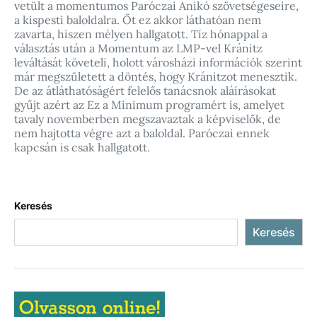
vetült a momentumos Paróczai Anikó szövetségeseire,
a kispesti baloldalra. Őt ez akkor láthatóan nem
zavarta, hiszen mélyen hallgatott. Tíz hónappal a
választás után a Momentum az LMP-vel Kránitz
leváltását követeli, holott városházi információk szerint
már megszületett a döntés, hogy Kránitzot menesztik.
De az átláthatóságért felelős tanácsnok aláírásokat
gyűjt azért az Ez a Minimum programért is, amelyet
tavaly novemberben megszavaztak a képviselők, de
nem hajtotta végre azt a baloldal. Paróczai ennek
kapcsán is csak hallgatott.
Keresés
Keresés