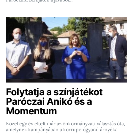
Folytatja a színjátékot
Paróczai Anikó és a
Momentum
Közel egy év eltelt már az önkormányzati választás óta,
amelynek kampányában a korrupciógyanú árnyéka