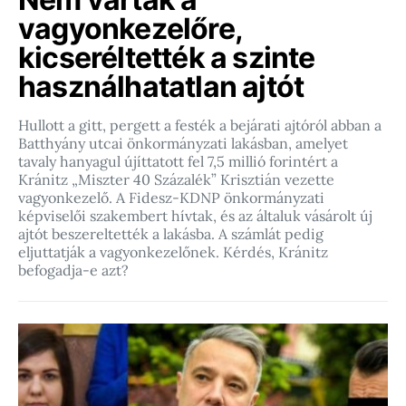
vagyonkezelőre,
kicseréltették a szinte
használhatatlan ajtót
Hullott a gitt, pergett a festék a bejárati ajtóról abban a
Batthyány utcai önkormányzati lakásban, amelyet
tavaly hanyagul újíttatott fel 7,5 millió forintért a
Kránitz „Miszter 40 Százalék” Krisztián vezette
vagyonkezelő. A Fidesz-KDNP önkormányzati
képviselői szakembert hívtak, és az általuk vásárolt új
ajtót beszereltették a lakásba. A számlát pedig
eljuttatják a vagyonkezelőnek. Kérdés, Kránitz
befogadja-e azt?