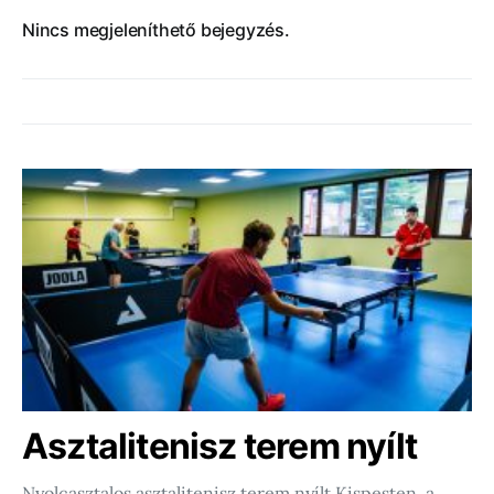
Nincs megjeleníthető bejegyzés.
Asztalitenisz terem nyílt
Nyolcasztalos asztalitenisz terem nyílt Kispesten, a