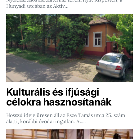
Hunyadi utcában az Aktív…
Kulturális és ifjúsági
célokra hasznosítanák
Hosszú ideje üresen áll az Esze Tamás utca 25. szám
alatti, korábbi óvodai ingatlan. Az…