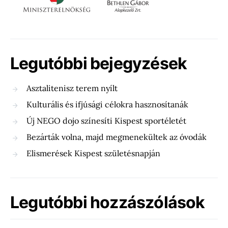
Legutóbbi bejegyzések
Asztalitenisz terem nyílt
Kulturális és ifjúsági célokra hasznosítanák
Új NEGO dojo színesíti Kispest sportéletét
Bezárták volna, majd megmenekültek az óvodák
Elismerések Kispest születésnapján
Legutóbbi hozzászólások