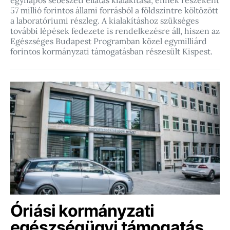
egynapos sebészeti ellátás kialakítása, ennek részeként
57 millió forintos állami forrásból a földszintre költözött
a laboratóriumi részleg. A kialakításhoz szükséges
további lépések fedezete is rendelkezésre áll, hiszen az
Egészséges Budapest Programban közel egymilliárd
forintos kormányzati támogatásban részesült Kispest.
Óriási kormányzati
egészségügyi támogatás