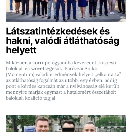
Látszatintézkedések és
hakni, valódi átláthatóság
helyett
Miközben a korrupciógyanúba keveredett kispesti
baloldal, és szövetségesük, Paróczai Anikó
(Momentum) valódi eredmények helyett „elkoptatta”
az átláthatóság fogalmát az utóbbi egy évben, addig
pont e kérdés kapcsán már a nyilvánosság elé került,
mennyire marják egymást a hatalomért összetákolt
baloldali koalíció tagjai.