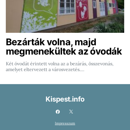
Bezárták volna, majd
megmenekültek az óvodák
Két óvodát érintett volna az a bezárás, összevonás,
amelyet eltervezett a városvezetés.…
Kispest.info
Impresszum