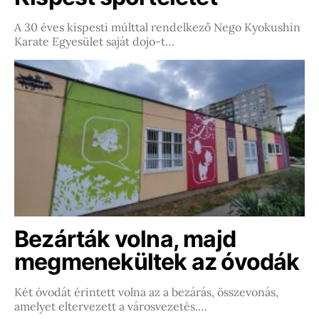
A 30 éves kispesti múlttal rendelkező Nego Kyokushin
Karate Egyesület saját dojo-t…
Bezárták volna, majd
megmenekültek az óvodák
Két óvodát érintett volna az a bezárás, összevonás,
amelyet eltervezett a városvezetés.…