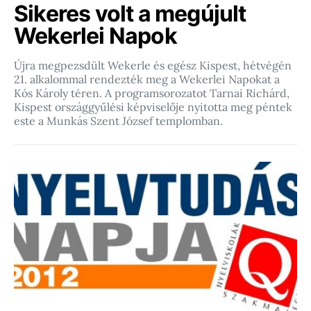
Sikeres volt a megújult
Wekerlei Napok
Újra megpezsdült Wekerle és egész Kispest, hétvégén
21. alkalommal rendezték meg a Wekerlei Napokat a
Kós Károly téren. A programsorozatot Tarnai Richárd,
Kispest országgyűlési képviselője nyitotta meg péntek
este a Munkás Szent József templomban.