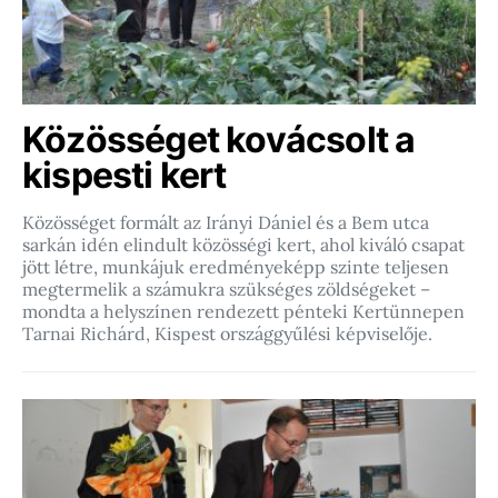
Közösséget kovácsolt a
kispesti kert
Közösséget formált az Irányi Dániel és a Bem utca
sarkán idén elindult közösségi kert, ahol kiváló csapat
jött létre, munkájuk eredményeképp szinte teljesen
megtermelik a számukra szükséges zöldségeket –
mondta a helyszínen rendezett pénteki Kertünnepen
Tarnai Richárd, Kispest országgyűlési képviselője.