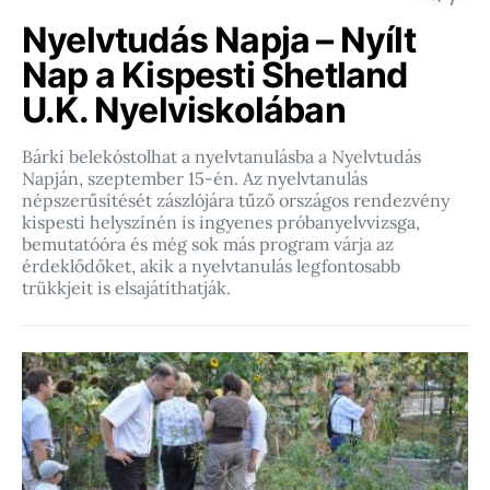
Nyelvtudás Napja – Nyílt
Nap a Kispesti Shetland
U.K. Nyelviskolában
Bárki belekóstolhat a nyelvtanulásba a Nyelvtudás
Napján, szeptember 15-én. Az nyelvtanulás
népszerűsítését zászlójára tűző országos rendezvény
kispesti helyszínén is ingyenes próbanyelvvizsga,
bemutatóóra és még sok más program várja az
érdeklődőket, akik a nyelvtanulás legfontosabb
trükkjeit is elsajátíthatják.