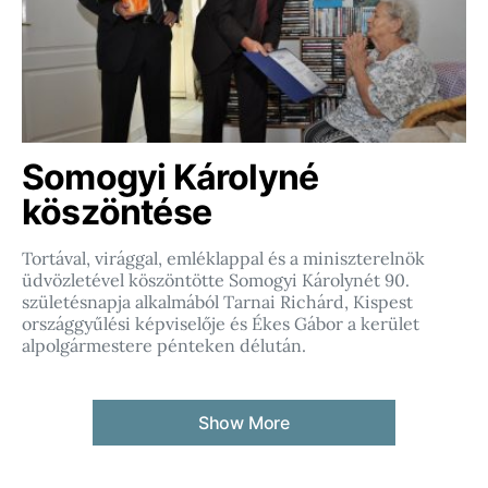
Somogyi Károlyné
köszöntése
Tortával, virággal, emléklappal és a miniszterelnök
üdvözletével köszöntötte Somogyi Károlynét 90.
születésnapja alkalmából Tarnai Richárd, Kispest
országgyűlési képviselője és Ékes Gábor a kerület
alpolgármestere pénteken délután.
Show More