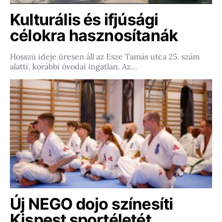
Kulturális és ifjúsági
célokra hasznosítanák
Hosszú ideje üresen áll az Esze Tamás utca 25. szám
alatti, korábbi óvodai ingatlan. Az…
Új NEGO dojo színesíti
Kispest sportéletét