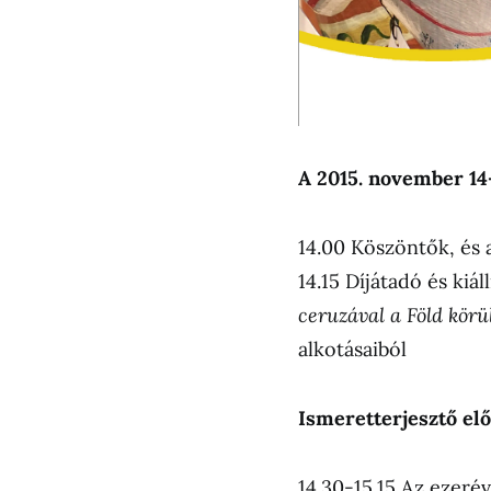
A 2015. november 1
14.00 Köszöntők, és
14.15 Díjátadó és ki
ceruzával a Föld kör
alkotásaiból
Ismeretterjesztő el
14.30-15.15 Az ezeré