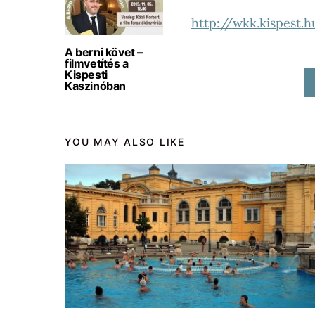
http://wkk.kispest
A berni követ –
filmvetítés a
Kispesti
Kaszinóban
YOU MAY ALSO LIKE