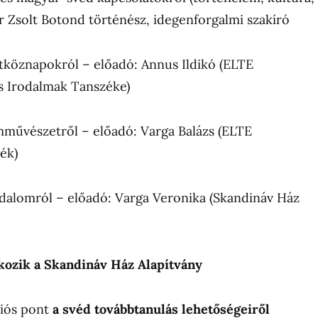
ár Zsolt Botond történész, idegenforgalmi szakíró
étköznapokról – előadó: Annus Ildikó (ELTE
s Irodalmak Tanszéke)
ilmművészetről – előadó: Varga Balázs (ELTE
ék)
rodalomról – előadó: Varga Veronika (Skandináv Ház
ozik a Skandináv Ház Alapítvány
ciós pont
a svéd továbbtanulás lehetőségeiről