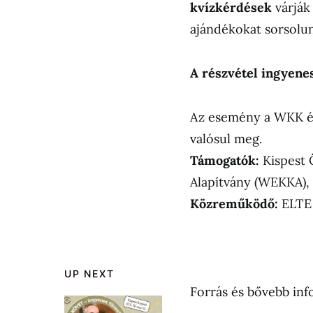
kvízkérdések
várják
ajándékokat sorsolun
A részvétel ingyene
Az esemény a WKK és
valósul meg.
Támogatók:
Kispest 
Alapítvány (WEKKA),
Közreműködő:
ELTE 
UP NEXT
Forrás és bővebb inf