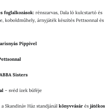
 foglalkozások:
rénszarvas, Dala ló kulcstartó és
, koboldműhely, árnyjáték készítés Pettsonnal és
Harisnyás Pippivel
Pettsonnal
 ABBA Sisters
al
– svéd ízek büféje
t a Skandináv Ház standjánál
könyvvásár
és
játékos