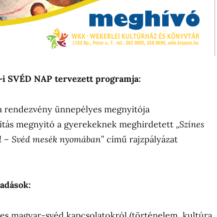
4-i SVÉD
NAP tervezett programja:
 a rendezvény ünnepélyes megnyitója
állítás megnyitó a gyerekeknek meghirdetett
„Színes
ül – Svéd mesék nyomában”
című rajzpályázat
őadások:
ves magyar-svéd kapcsolatokról (történelem, kultúra,