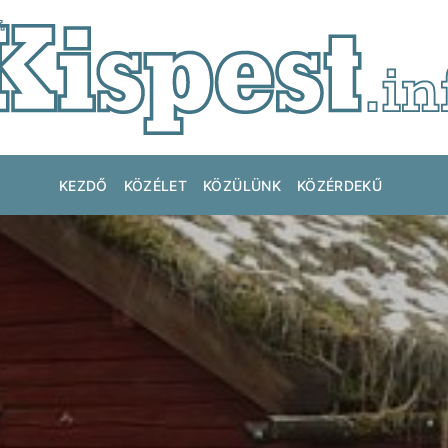
KEZDŐ
KÖZÉLET
KÖZÜLÜNK
KÖZÉRDEKŰ