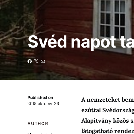
Svéd napot t
Published on
A nemzeteket bemu
2015 október 26
ezúttal Svédorszá
Alapítvány közös 
AUTHOR
látogatható rende