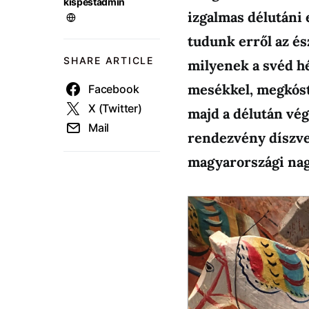
kispestadmin
izgalmas délutáni 
tudunk erről az és
SHARE ARTICLE
milyenek a svéd h
mesékkel, megkóst
Facebook
X (Twitter)
majd a délután vég
Mail
rendezvény díszve
magyarországi na