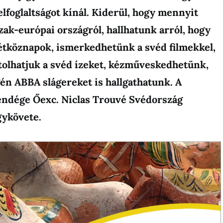
elfoglaltságot kínál. Kiderül, hogy mennyit
zak-európai országról, hallhatunk arról, hogy
étköznapok, ismerkedhetünk a svéd filmekkel,
olhatjuk a svéd ízeket, kézműveskedhetünk,
én ABBA slágereket is hallgathatunk. A
ndége Őexc. Niclas Trouvé Svédország
gykövete.