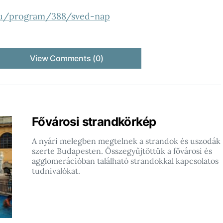
.hu/program/388/sved-nap
View Comments (0)
Fővárosi strandkörkép
A nyári melegben megtelnek a strandok és uszodák
szerte Budapesten. Összegyűjtöttük a fővárosi és
agglomerációban található strandokkal kapcsolatos
tudnivalókat.