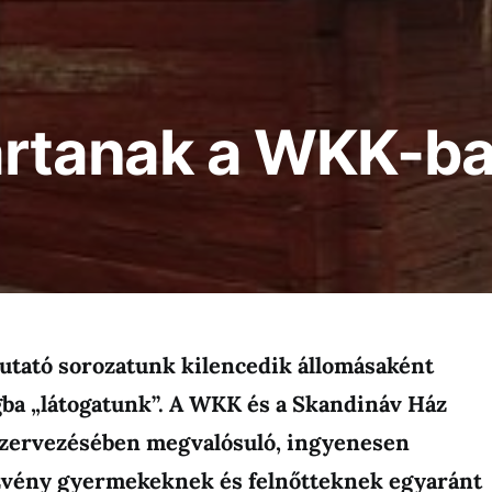
artanak a WKK-b
tató sorozatunk kilencedik állomásaként
gba „látogatunk”. A WKK és a Skandináv Ház
szervezésében megvalósuló, ingyenesen
zvény gyermekeknek és felnőtteknek egyaránt