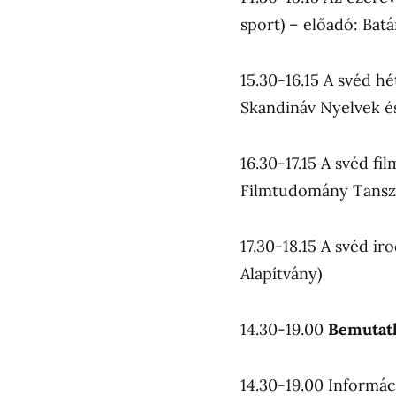
sport) – előadó: Bat
15.30-16.15 A svéd h
Skandináv Nyelvek é
16.30-17.15 A svéd f
Filmtudomány Tansz
17.30-18.15 A svéd i
Alapítvány)
14.30-19.00
Bemutatk
14.30-19.00 Informá