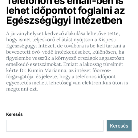
Telefonon és email-ben is
lehet időpontot foglalni az
Egészségügyi Intézetben
A járványhelyzet kedvező alakulása lehetővé tette,
hogy ismét teljeskörű ellátást nyújtson a Kispesti
Egészségügyi Intézet, de továbbra is be kell tartani a
bevezetett óvó-védő intézkedéseket, különösen, ha
figyelembe vesszük a környező országok aggasztóan
emelkedő esetszámokat. Emiatt a lakosság türelmét
kérte Dr. Kumin Marianna, az intézet főorvos-
főigazgatója, és jelezte, hogy a telefonos időpont
egyeztetés mellett lehetőség van elektronikus úton is
megtenni ezt.
Keresés
Keresés