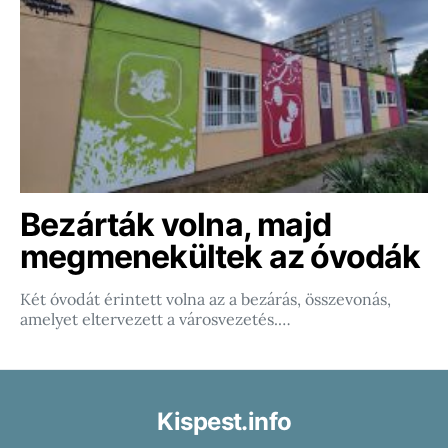
Bezárták volna, majd
megmenekültek az óvodák
Két óvodát érintett volna az a bezárás, összevonás,
amelyet eltervezett a városvezetés.…
Kispest.info