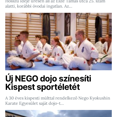
Hosszú ideje üresen áll az Esze Tamás utca 25. szám
alatti, korábbi óvodai ingatlan. Az…
Új NEGO dojo színesíti
Kispest sportéletét
A 30 éves kispesti múlttal rendelkező Nego Kyokushin
Karate Egyesület saját dojo-t…