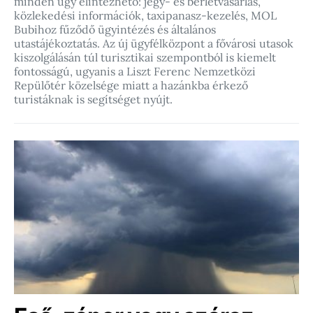
minden ügy elintézhető: jegy- és bérletvásárlás,
közlekedési információk, taxipanasz-kezelés, MOL
Bubihoz fűződő ügyintézés és általános
utastájékoztatás. Az új ügyfélközpont a fővárosi utasok
kiszolgálásán túl turisztikai szempontból is kiemelt
fontosságú, ugyanis a Liszt Ferenc Nemzetközi
Repülőtér közelsége miatt a hazánkba érkező
turistáknak is segítséget nyújt.