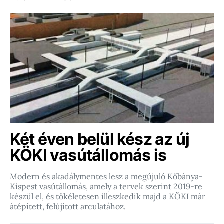
Két éven belül kész az új
KÖKI vasútállomás is
Modern és akadálymentes lesz a megújuló Kőbánya-
Kispest vasútállomás, amely a tervek szerint 2019-re
készül el, és tökéletesen illeszkedik majd a KÖKI már
átépített, felújított arculatához.