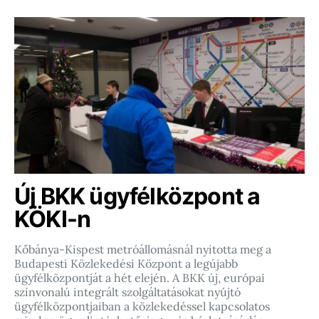
Új BKK ügyfélközpont a
KÖKI-n
Kőbánya-Kispest metróállomásnál nyitotta meg a
Budapesti Közlekedési Központ a legújabb
ügyfélközpontját a hét elején. A BKK új, európai
színvonalú integrált szolgáltatásokat nyújtó
ügyfélközpontjaiban a közlekedéssel kapcsolatos