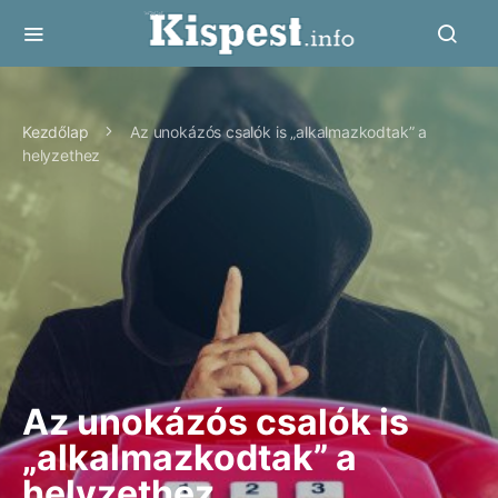
Kezdőlap
Az unokázós csalók is „alkalmazkodtak” a
helyzethez
Az unokázós csalók is
„alkalmazkodtak” a
helyzethez