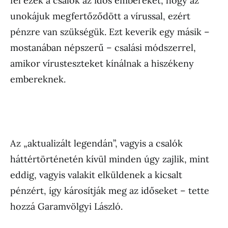
fel ezek a csalók az idős embereket, hogy az
unokájuk megfertőződött a vírussal, ezért
pénzre van szükségük. Ezt keverik egy másik –
mostanában népszerű – csalási módszerrel,
amikor vírusteszteket kínálnak a hiszékeny
embereknek.
Az „aktualizált legendán”, vagyis a csalók
háttértörténetén kívül minden úgy zajlik, mint
eddig, vagyis valakit elküldenek a kicsalt
pénzért, így károsítják meg az időseket – tette
hozzá Garamvölgyi László.