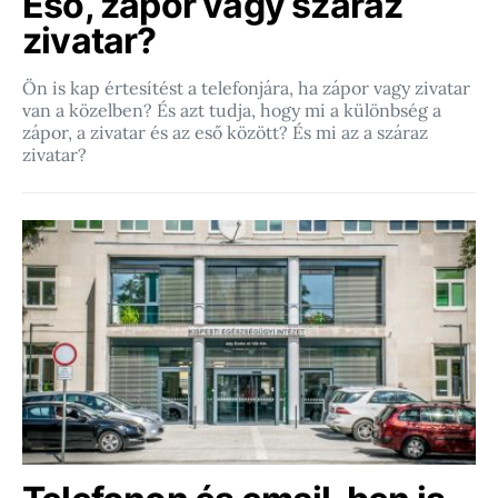
Eső, zápor vagy száraz
zivatar?
Ön is kap értesítést a telefonjára, ha zápor vagy zivatar
van a közelben? És azt tudja, hogy mi a különbség a
zápor, a zivatar és az eső között? És mi az a száraz
zivatar?