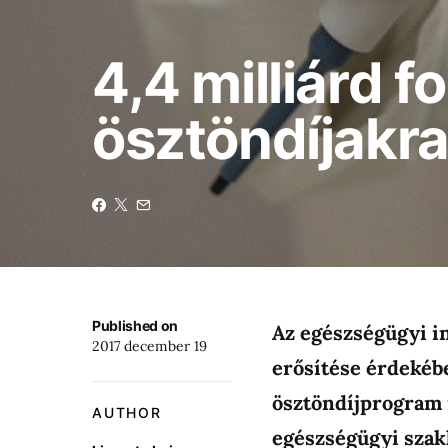
4,4 milliárd 
ösztöndíjakr
Published on
Az egészségügyi i
2017 december 19
erősítése érdekébe
ösztöndíjprogram i
AUTHOR
egészségügyi szak