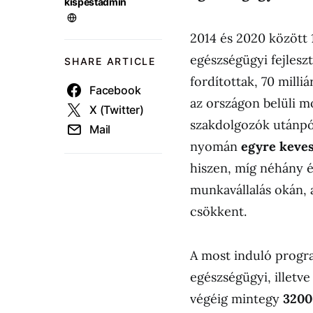
kispestadmin
2014 és 2020 között 1
egészségügyi fejleszt
SHARE ARTICLE
fordítottak, 70 milli
Facebook
az országon belüli m
X (Twitter)
szakdolgozók utánpót
Mail
nyomán
egyre keves
hiszen, míg néhány é
munkavállalás okán, 
csökkent.
A most induló progra
egészségügyi, illetve
végéig mintegy
3200