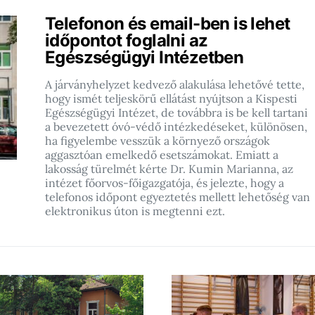
Telefonon és email-ben is lehet
időpontot foglalni az
Egészségügyi Intézetben
A járványhelyzet kedvező alakulása lehetővé tette,
hogy ismét teljeskörű ellátást nyújtson a Kispesti
Egészségügyi Intézet, de továbbra is be kell tartani
a bevezetett óvó-védő intézkedéseket, különösen,
ha figyelembe vesszük a környező országok
aggasztóan emelkedő esetszámokat. Emiatt a
lakosság türelmét kérte Dr. Kumin Marianna, az
intézet főorvos-főigazgatója, és jelezte, hogy a
telefonos időpont egyeztetés mellett lehetőség van
elektronikus úton is megtenni ezt.