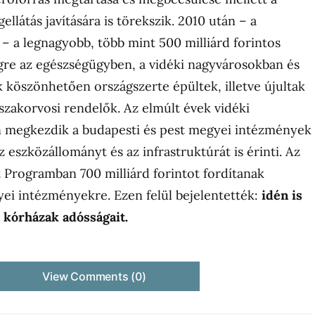
llátás javítására is törekszik. 2010 után – a
 – a legnagyobb, több mint 500 milliárd forintos
égre az egészségügyben, a vidéki nagyvárosokban és
 köszönhetően országszerte épültek, illetve újultak
szakorvosi rendelők. Az elmúlt évek vidéki
én megkezdik a budapesti és pest megyei intézmények
az eszközállományt és az infrastruktúrát is érinti. Az
Programban 700 milliárd forintot fordítanak
yei intézményekre. Ezen felül bejelentették:
idén is
 kórházak adósságait.
View Comments (0)