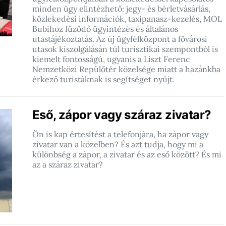
minden ügy elintézhető: jegy- és bérletvásárlás,
közlekedési információk, taxipanasz-kezelés, MOL
Bubihoz fűződő ügyintézés és általános
utastájékoztatás. Az új ügyfélközpont a fővárosi
utasok kiszolgálásán túl turisztikai szempontból is
kiemelt fontosságú, ugyanis a Liszt Ferenc
Nemzetközi Repülőtér közelsége miatt a hazánkba
érkező turistáknak is segítséget nyújt.
Eső, zápor vagy száraz zivatar?
Ön is kap értesítést a telefonjára, ha zápor vagy
zivatar van a közelben? És azt tudja, hogy mi a
különbség a zápor, a zivatar és az eső között? És mi
az a száraz zivatar?