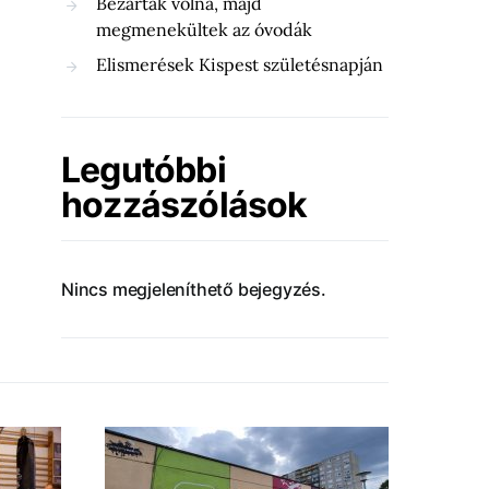
Bezárták volna, majd
megmenekültek az óvodák
Elismerések Kispest születésnapján
Legutóbbi
hozzászólások
Nincs megjeleníthető bejegyzés.