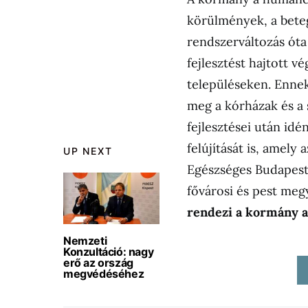
körülmények, a betege
rendszerváltozás óta
fejlesztést hajtott v
településeken. Ennek
meg a kórházak és a 
fejlesztései után id
felújítását is, amely 
UP NEXT
Egészséges Budapest 
fővárosi és pest meg
rendezi a kormány a
Nemzeti
Konzultáció: nagy
erő az ország
megvédéséhez