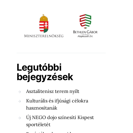
Legutóbbi
bejegyzések
Asztalitenisz terem nyílt
Kulturális és ifjúsági célokra
hasznosítanák
Új NEGO dojo színesíti Kispest
sportéletét