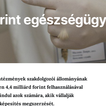
forint egészségügy
a
ntézmények szakdolgozói állományának
n 4,4 milliárd forint felhasználásával
ndul azok számára, akik vállalják
képesítés megszerzését.