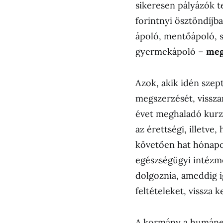
sikeresen pályázók te
forintnyi ösztöndíjb
ápoló, mentőápoló, s
gyermekápoló –
meg
Azok, akik idén sze
megszerzését, vissza
évet meghaladó kurzus
az érettségi, illetve
követően hat hónapon
egészségügyi intézmé
dolgoznia, ameddig ig
feltételeket, vissza ke
A kormány a humáner