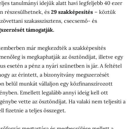
ljes tanulmányi idejük alatt havi legfeljebb 40 ezer
an részesülhetnek, és
29 szakképesítés
– köztük
zövettani szakasszisztens, csecsemő- és
szerzését támogatják.
ptemberben már megkezdték a szakképesítés
menőleg is megkaphatják az ösztöndíjat, illetve egy
 esetén a pénz a nyári szünetben is jár. A feltétel
, hogy az érintett, a bizonyítvány megszerzését
 belül munkát vállaljon egy közfinanszírozott
nyben. Emellett legalább annyi ideig kell ott
énybe vette az ösztöndíjat. Ha valaki nem teljesíti a
ll fizetnie a teljes összeget.
őforrás megtartása és megbecsülése mellett a