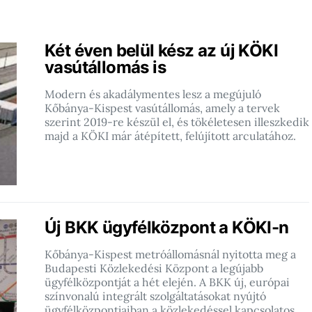
Két éven belül kész az új KÖKI
vasútállomás is
Modern és akadálymentes lesz a megújuló
Kőbánya-Kispest vasútállomás, amely a tervek
szerint 2019-re készül el, és tökéletesen illeszkedik
majd a KÖKI már átépített, felújított arculatához.
Új BKK ügyfélközpont a KÖKI-n
Kőbánya-Kispest metróállomásnál nyitotta meg a
Budapesti Közlekedési Központ a legújabb
ügyfélközpontját a hét elején. A BKK új, európai
színvonalú integrált szolgáltatásokat nyújtó
ügyfélközpontjaiban a közlekedéssel kapcsolatos