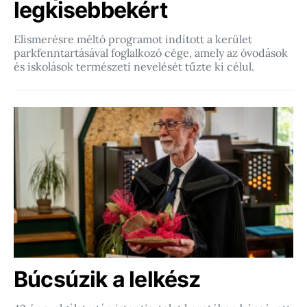
legkisebbekért
Elismerésre méltó programot indított a kerület
parkfenntartásával foglalkozó cége, amely az óvodások
és iskolások természeti nevelését tűzte ki célul.
Búcsúzik a lelkész