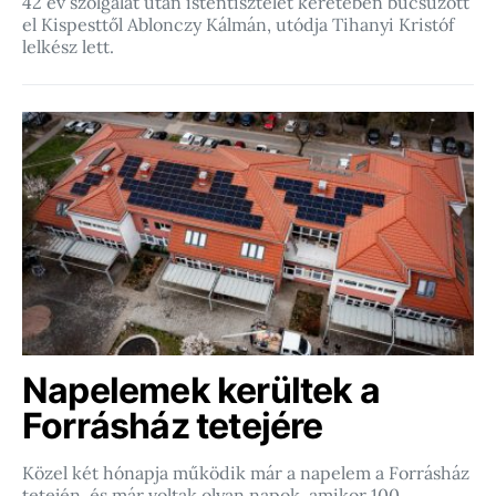
42 év szolgálat után istentisztelet keretében búcsúzott
el Kispesttől Ablonczy Kálmán, utódja Tihanyi Kristóf
lelkész lett.
Napelemek kerültek a
Forrásház tetejére
Közel két hónapja működik már a napelem a Forrásház
tetején, és már voltak olyan napok, amikor 100