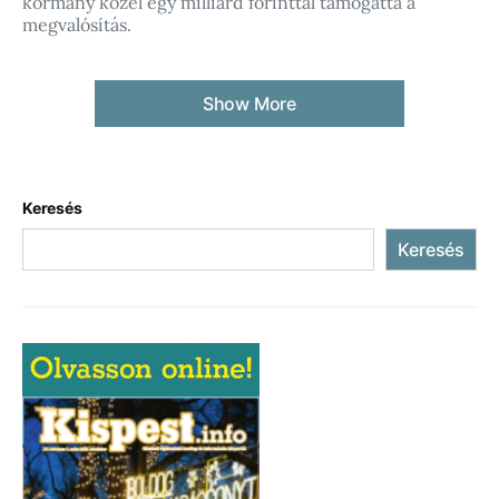
kormány közel egy milliárd forinttal támogatta a
megvalósítás.
Show More
Keresés
Keresés