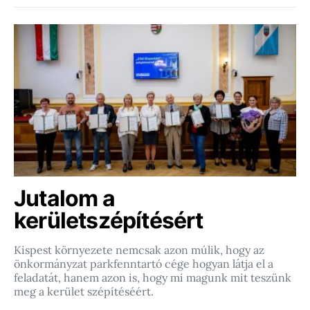
Jutalom a
kerületszépítésért
Kispest környezete nemcsak azon múlik, hogy az
önkormányzat parkfenntartó cége hogyan látja el a
feladatát, hanem azon is, hogy mi magunk mit teszünk
meg a kerület szépítéséért.