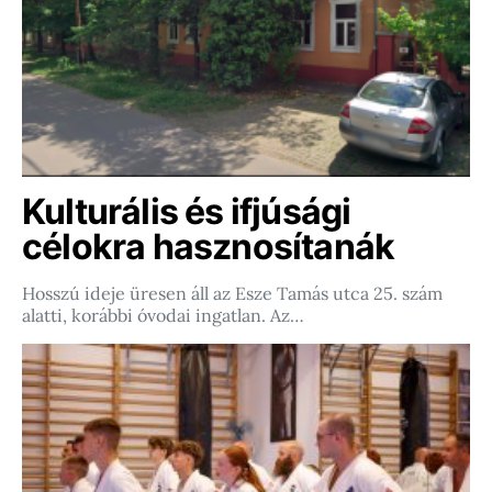
Kulturális és ifjúsági
célokra hasznosítanák
Hosszú ideje üresen áll az Esze Tamás utca 25. szám
alatti, korábbi óvodai ingatlan. Az…