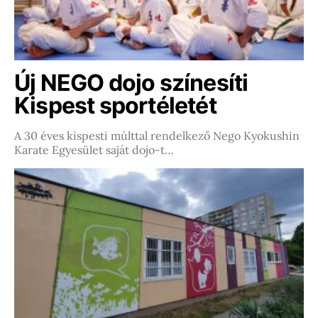
Új NEGO dojo színesíti
Kispest sportéletét
A 30 éves kispesti múlttal rendelkező Nego Kyokushin
Karate Egyesület saját dojo-t…