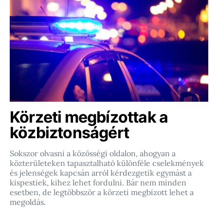
Körzeti megbízottak a
közbiztonságért
Sokszor olvasni a közösségi oldalon, ahogyan a
közterületeken tapasztalható különféle cselekmények
és jelenségek kapcsán arról kérdezgetik egymást a
kispestiek, kihez lehet fordulni. Bár nem minden
esetben, de legtöbbször a körzeti megbízott lehet a
megoldás.