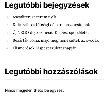
Legutóbbi bejegyzések
Asztalitenisz terem nyílt
Kulturális és ifjúsági célokra hasznosítanák
Új NEGO dojo színesíti Kispest sportéletét
Bezárták volna, majd megmenekültek az óvodák
Elismerések Kispest születésnapján
Legutóbbi hozzászólások
Nincs megjeleníthető bejegyzés.