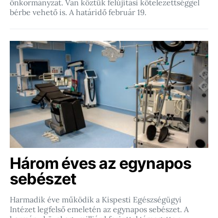
önkormányzat. Van köztük felújítási kötelezettséggel
bérbe vehető is. A határidő február 19.
Három éves az egynapos
sebészet
Harmadik éve működik a Kispesti Egészségügyi
Intézet legfelső emeletén az egynapos sebészet. A