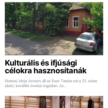
Kulturális és ifjúsági
célokra hasznosítanák
Hosszú ideje üresen áll az Esze Tamás utca 25. szám
alatti, korábbi óvodai ingatlan. Az…