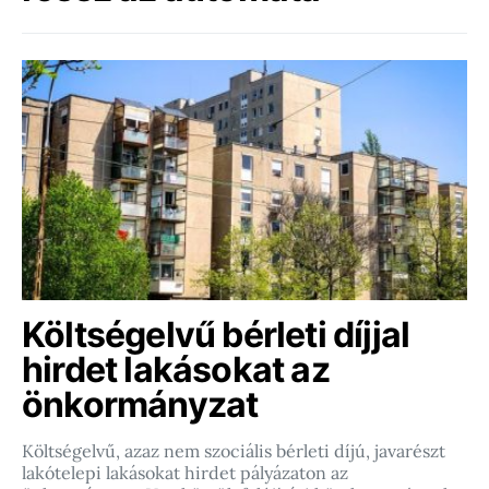
Költségelvű bérleti díjjal
hirdet lakásokat az
önkormányzat
Költségelvű, azaz nem szociális bérleti díjú, javarészt
lakótelepi lakásokat hirdet pályázaton az