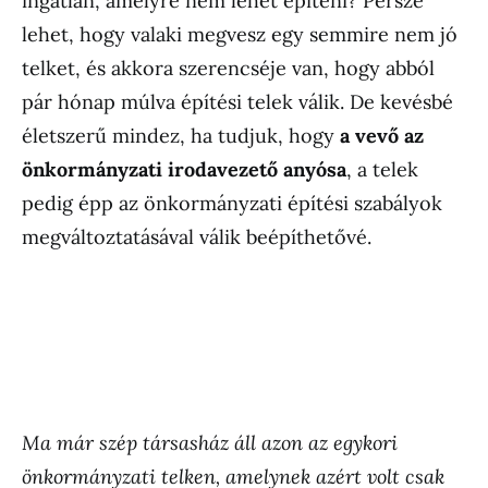
ingatlan, amelyre nem lehet építeni? Persze
lehet, hogy valaki megvesz egy semmire nem jó
telket, és akkora szerencséje van, hogy abból
pár hónap múlva építési telek válik. De kevésbé
életszerű mindez, ha tudjuk, hogy
a vevő az
önkormányzati irodavezető anyósa
, a telek
pedig épp az önkormányzati építési szabályok
megváltoztatásával válik beépíthetővé.
Ma már szép társasház áll azon az egykori
önkormányzati telken, amelynek azért volt csak