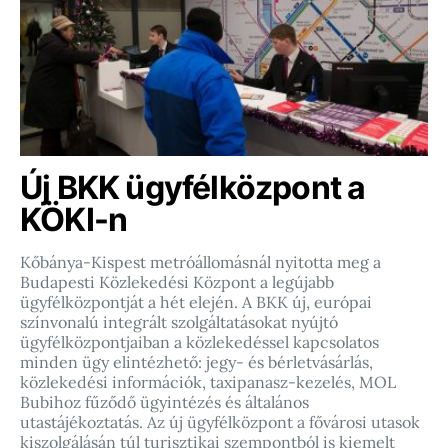
Új BKK ügyfélközpont a
KÖKI-n
Kőbánya-Kispest metróállomásnál nyitotta meg a
Budapesti Közlekedési Központ a legújabb
ügyfélközpontját a hét elején. A BKK új, európai
színvonalú integrált szolgáltatásokat nyújtó
ügyfélközpontjaiban a közlekedéssel kapcsolatos
minden ügy elintézhető: jegy- és bérletvásárlás,
közlekedési információk, taxipanasz-kezelés, MOL
Bubihoz fűződő ügyintézés és általános
utastájékoztatás. Az új ügyfélközpont a fővárosi utasok
kiszolgálásán túl turisztikai szempontból is kiemelt