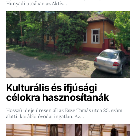
Hunyadi utcában az Aktív…
Kulturális és ifjúsági
célokra hasznosítanák
Hosszú ideje üresen áll az Esze Tamás utca 25. szám
alatti, korábbi óvodai ingatlan. Az…