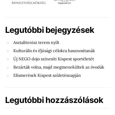
Legutóbbi bejegyzések
Asztalitenisz terem nyílt
Kulturális és ifjúsági célokra hasznosítanák
Új NEGO dojo színesíti Kispest sportéletét
Bezárták volna, majd megmenekültek az óvodák
Elismerések Kispest születésnapján
Legutóbbi hozzászólások