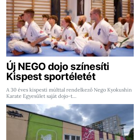
Új NEGO dojo színesíti
Kispest sportéletét
A 30 éves kispesti múlttal rendelkező Nego Kyokushin
Karate Egyesület saját dojo-t…