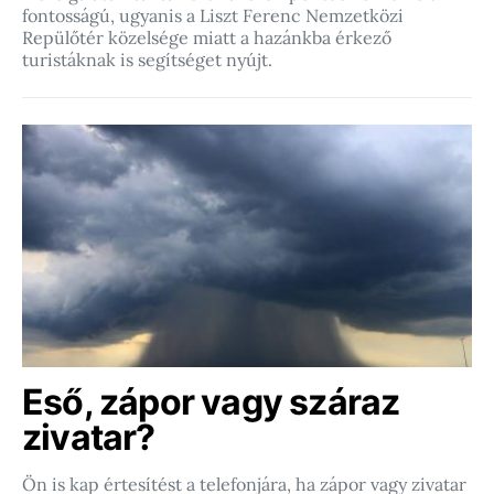
fontosságú, ugyanis a Liszt Ferenc Nemzetközi
Repülőtér közelsége miatt a hazánkba érkező
turistáknak is segítséget nyújt.
Eső, zápor vagy száraz
zivatar?
Ön is kap értesítést a telefonjára, ha zápor vagy zivatar