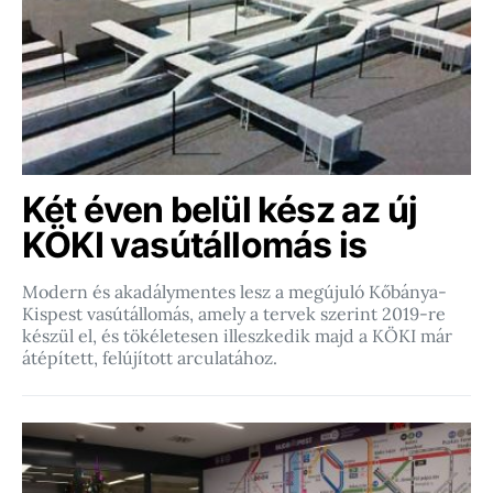
Két éven belül kész az új
KÖKI vasútállomás is
Modern és akadálymentes lesz a megújuló Kőbánya-
Kispest vasútállomás, amely a tervek szerint 2019-re
készül el, és tökéletesen illeszkedik majd a KÖKI már
átépített, felújított arculatához.