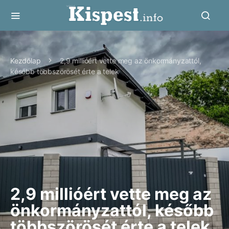
Kezdőlap
2,9 millióért vette meg az önkormányzattól,
később többszörösét érte a telek
2,9 millióért vette meg az
önkormányzattól, később
többszörösét érte a telek