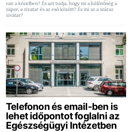
van a közelben? És azt tudja, hogy mi a különbség a
zápor, a zivatar és az eső között? És mi az a száraz
zivatar?
Telefonon és email-ben is
lehet időpontot foglalni az
Egészségügyi Intézetben