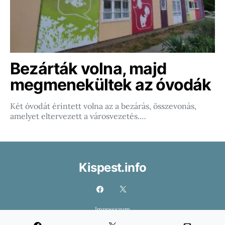
Bezárták volna, majd
megmenekültek az óvodák
Két óvodát érintett volna az a bezárás, összevonás,
amelyet eltervezett a városvezetés.…
Kispest.info
Impresszum