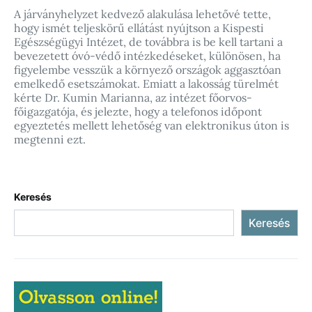
A járványhelyzet kedvező alakulása lehetővé tette,
hogy ismét teljeskörű ellátást nyújtson a Kispesti
Egészségügyi Intézet, de továbbra is be kell tartani a
bevezetett óvó-védő intézkedéseket, különösen, ha
figyelembe vesszük a környező országok aggasztóan
emelkedő esetszámokat. Emiatt a lakosság türelmét
kérte Dr. Kumin Marianna, az intézet főorvos-
főigazgatója, és jelezte, hogy a telefonos időpont
egyeztetés mellett lehetőség van elektronikus úton is
megtenni ezt.
Keresés
Keresés