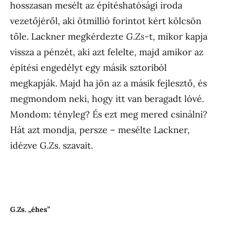
hosszasan mesélt az építéshatósági iroda
vezetőjéről, aki ötmillió forintot kért kölcsön
tőle. Lackner megkérdezte
G.Zs
-t, mikor kapja
vissza a pénzét, aki azt felelte, majd amikor az
építési engedélyt egy másik sztoriból
megkapják. Majd ha jön az a másik fejlesztő, és
megmondom neki, hogy itt van beragadt lóvé.
Mondom: tényleg? És ezt meg mered csinálni?
Hát azt mondja, persze – mesélte Lackner,
idézve G.Zs. szavait.
G.Zs. „éhes”