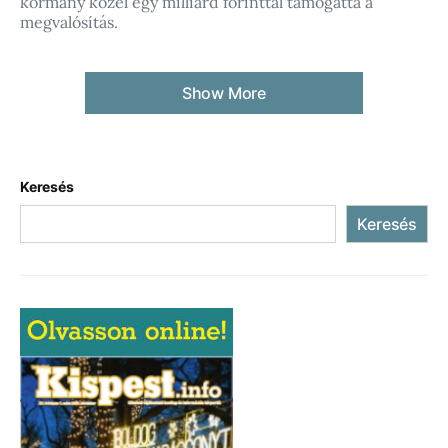
kormány közel egy milliárd forinttal támogatta a
megvalósítás.
Show More
Keresés
Keresés