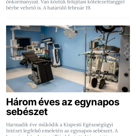
önkormányzat. Van köztük felújítási kötelezettséggel
bérbe vehető is. A határidő február 19.
Három éves az egynapos
sebészet
Harmadik éve működik a Kispesti Egészségügyi
Intézet legfelső emeletén az egynapos sebészet. A