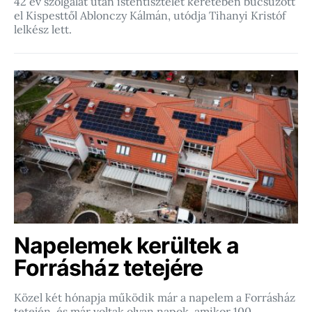
42 év szolgálat után istentisztelet keretében búcsúzott
el Kispesttől Ablonczy Kálmán, utódja Tihanyi Kristóf
lelkész lett.
Napelemek kerültek a
Forrásház tetejére
Közel két hónapja működik már a napelem a Forrásház
tetején, és már voltak olyan napok, amikor 100