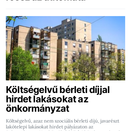
Költségelvű bérleti díjjal
hirdet lakásokat az
önkormányzat
Költségelvű, azaz nem szociális bérleti díjú, javarészt
lakótelepi lakásokat hirdet pályázaton az