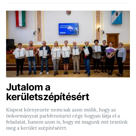
Jutalom a
kerületszépítésért
Kispest környezete nemcsak azon múlik, hogy az
önkormányzat parkfenntartó cége hogyan látja el a
feladatát, hanem azon is, hogy mi magunk mit teszünk
meg a kerület szépítéséért.