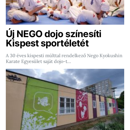
Új NEGO dojo színesíti
Kispest sportéletét
A 30 éves kispesti múlttal rendelkező Nego Kyokushin
Karate Egyesület saját dojo-t…