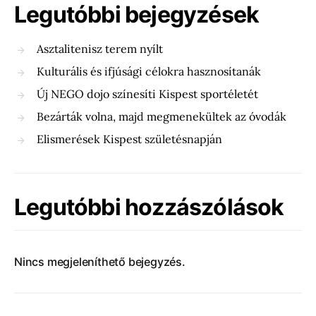
Legutóbbi bejegyzések
Asztalitenisz terem nyílt
Kulturális és ifjúsági célokra hasznosítanák
Új NEGO dojo színesíti Kispest sportéletét
Bezárták volna, majd megmenekültek az óvodák
Elismerések Kispest születésnapján
Legutóbbi hozzászólások
Nincs megjeleníthető bejegyzés.