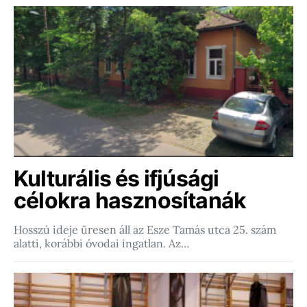
Kulturális és ifjúsági
célokra hasznosítanák
Hosszú ideje üresen áll az Esze Tamás utca 25. szám
alatti, korábbi óvodai ingatlan. Az…