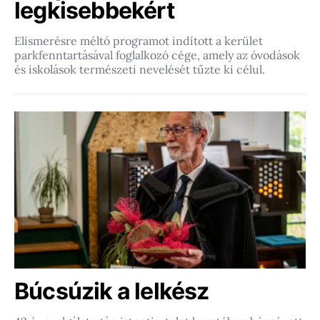
legkisebbekért
Elismerésre méltó programot indított a kerület
parkfenntartásával foglalkozó cége, amely az óvodások
és iskolások természeti nevelését tűzte ki célul.
Búcsúzik a lelkész