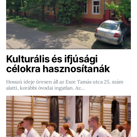
Kulturális és ifjúsági
célokra hasznosítanák
Hosszú ideje üresen áll az Esze Tamás utca 25. szám
alatti, korábbi óvodai ingatlan. Az…