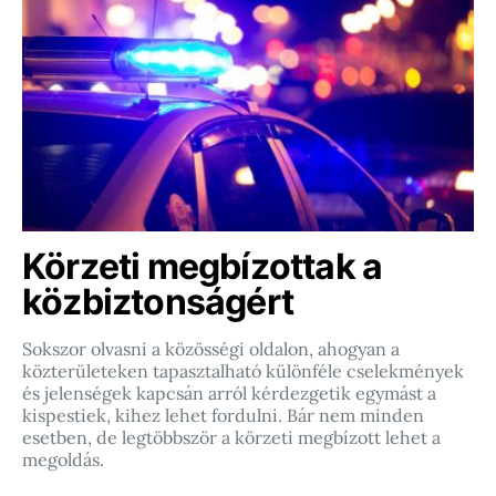
Körzeti megbízottak a
közbiztonságért
Sokszor olvasni a közösségi oldalon, ahogyan a
közterületeken tapasztalható különféle cselekmények
és jelenségek kapcsán arról kérdezgetik egymást a
kispestiek, kihez lehet fordulni. Bár nem minden
esetben, de legtöbbször a körzeti megbízott lehet a
megoldás.