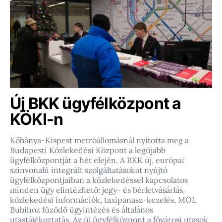
Új BKK ügyfélközpont a
KÖKI-n
Kőbánya-Kispest metróállomásnál nyitotta meg a
Budapesti Közlekedési Központ a legújabb
ügyfélközpontját a hét elején. A BKK új, európai
színvonalú integrált szolgáltatásokat nyújtó
ügyfélközpontjaiban a közlekedéssel kapcsolatos
minden ügy elintézhető: jegy- és bérletvásárlás,
közlekedési információk, taxipanasz-kezelés, MOL
Bubihoz fűződő ügyintézés és általános
utastájékoztatás. Az új ügyfélközpont a fővárosi utasok