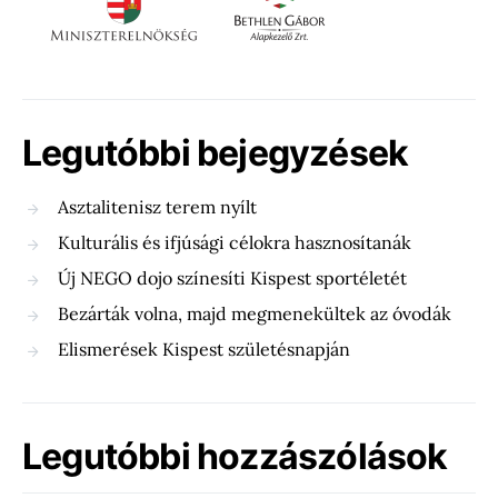
Legutóbbi bejegyzések
Asztalitenisz terem nyílt
Kulturális és ifjúsági célokra hasznosítanák
Új NEGO dojo színesíti Kispest sportéletét
Bezárták volna, majd megmenekültek az óvodák
Elismerések Kispest születésnapján
Legutóbbi hozzászólások