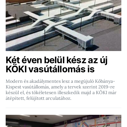
Két éven belül kész az új
KÖKI vasútállomás is
Modern és akadálymentes lesz a megújuló Kőbánya-
Kispest vasútállomás, amely a tervek szerint 2019-re
készül el, és tökéletesen illeszkedik majd a KÖKI már
átépített, felújított arculatához.