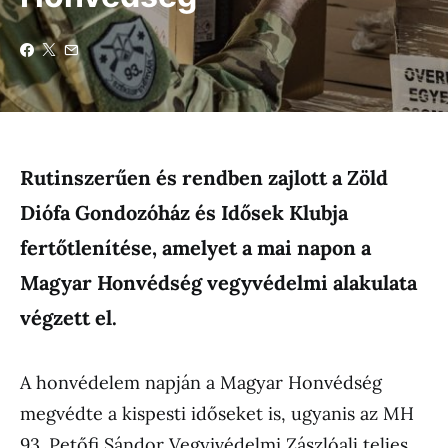
Rutinszerűen és rendben zajlott a Zöld
Diófa Gondozóház és Idősek Klubja
fertőtlenítése, amelyet a mai napon a
Magyar Honvédség vegyvédelmi alakulata
végzett el.
A honvédelem napján a Magyar Honvédség
megvédte a kispesti időseket is, ugyanis az MH
93. Petőfi Sándor Vegyivédelmi Zászlóalj teljes