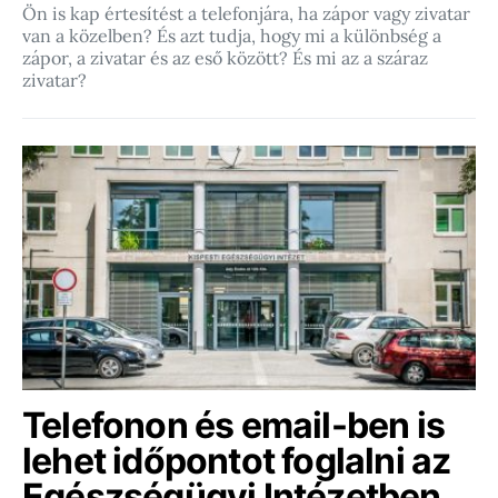
Ön is kap értesítést a telefonjára, ha zápor vagy zivatar
van a közelben? És azt tudja, hogy mi a különbség a
zápor, a zivatar és az eső között? És mi az a száraz
zivatar?
Telefonon és email-ben is
lehet időpontot foglalni az
Egészségügyi Intézetben