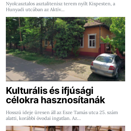
Nyolcasztalos asztalitenisz terem nyílt Kispesten, a
Hunyadi utcában az Aktív…
Kulturális és ifjúsági
célokra hasznosítanák
Hosszú ideje üresen áll az Esze Tamás utca 25. szám
alatti, korábbi óvodai ingatlan. Az…