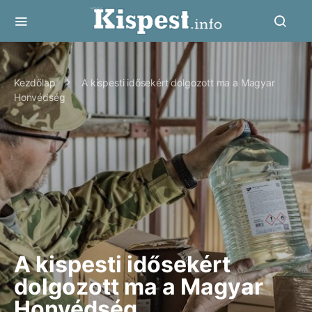
Kezdőlap
A kispesti idősekért dolgozott ma a Magyar
Honvédség
A kispesti idősekért
dolgozott ma a Magyar
Honvédség