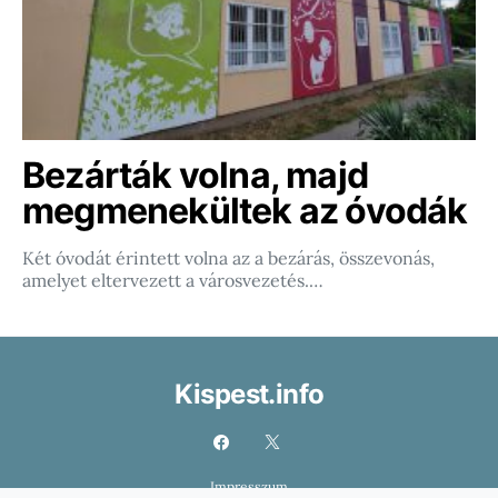
Bezárták volna, majd
megmenekültek az óvodák
Két óvodát érintett volna az a bezárás, összevonás,
amelyet eltervezett a városvezetés.…
Kispest.info
Impresszum