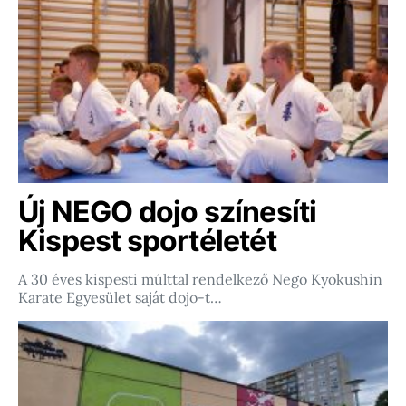
Új NEGO dojo színesíti
Kispest sportéletét
A 30 éves kispesti múlttal rendelkező Nego Kyokushin
Karate Egyesület saját dojo-t…