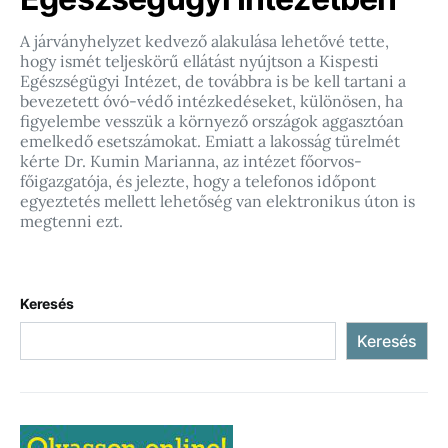
A járványhelyzet kedvező alakulása lehetővé tette,
hogy ismét teljeskörű ellátást nyújtson a Kispesti
Egészségügyi Intézet, de továbbra is be kell tartani a
bevezetett óvó-védő intézkedéseket, különösen, ha
figyelembe vesszük a környező országok aggasztóan
emelkedő esetszámokat. Emiatt a lakosság türelmét
kérte Dr. Kumin Marianna, az intézet főorvos-
főigazgatója, és jelezte, hogy a telefonos időpont
egyeztetés mellett lehetőség van elektronikus úton is
megtenni ezt.
Keresés
Keresés