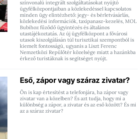
színvonalú integrált szolgáltatásokat nyújtó
ügyfélközpontjaiban a közlekedéssel kapcsolatos
minden ügy elintézhető: jegy- és bérletvásárlás,
közlekedési információk, taxipanasz-kezelés, MOL
Bubihoz fűződő ügyintézés és általános
utastájékoztatás. Az új ügyfélközpont a fővárosi
utasok kiszolgálásán túl turisztikai szempontból is
kiemelt fontosságú, ugyanis a Liszt Ferenc
Nemzetközi Repülőtér közelsége miatt a hazánkba
érkező turistáknak is segítséget nyújt.
Eső, zápor vagy száraz zivatar?
Ön is kap értesítést a telefonjára, ha zápor vagy
zivatar van a közelben? És azt tudja, hogy mi a
különbség a zápor, a zivatar és az eső között? És mi
az a száraz zivatar?