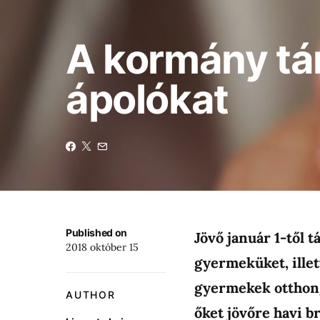
A kormány tá
ápolókat
Published on
Jövő január 1-től 
2018 október 15
gyermeküket, ille
gyermekek otthongo
AUTHOR
őket jövőre havi br