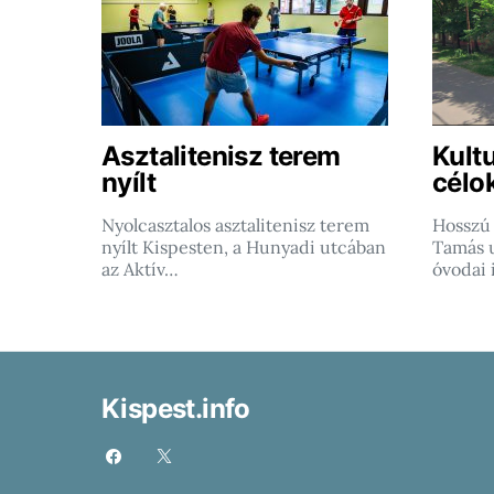
Asztalitenisz terem
Kultu
nyílt
célo
Nyolcasztalos asztalitenisz terem
Hosszú 
nyílt Kispesten, a Hunyadi utcában
Tamás u
az Aktív…
óvodai 
Kispest.info