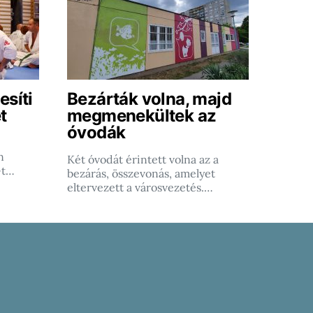
esíti
Bezárták volna, majd
t
megmenekültek az
óvodák
n
Két óvodát érintett volna az a
-t…
bezárás, összevonás, amelyet
eltervezett a városvezetés.…