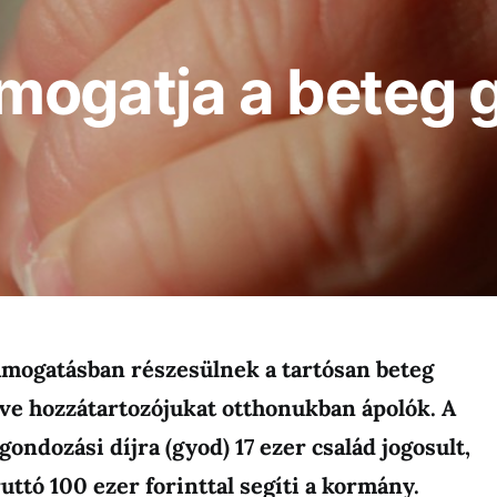
mogatja a beteg
támogatásban részesülnek a tartósan beteg
tve hozzátartozójukat otthonukban ápolók. A
ndozási díjra (gyod) 17 ezer család jogosult,
uttó 100 ezer forinttal segíti a kormány.