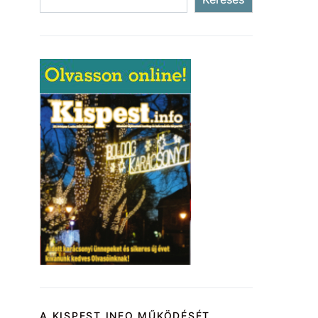
A KISPEST.INFO MŰKÖDÉSÉT