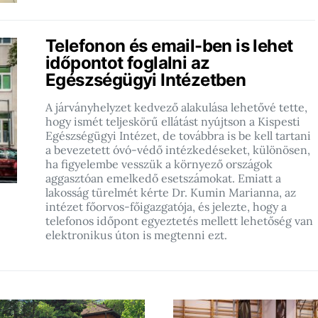
Telefonon és email-ben is lehet
időpontot foglalni az
Egészségügyi Intézetben
A járványhelyzet kedvező alakulása lehetővé tette,
hogy ismét teljeskörű ellátást nyújtson a Kispesti
Egészségügyi Intézet, de továbbra is be kell tartani
a bevezetett óvó-védő intézkedéseket, különösen,
ha figyelembe vesszük a környező országok
aggasztóan emelkedő esetszámokat. Emiatt a
lakosság türelmét kérte Dr. Kumin Marianna, az
intézet főorvos-főigazgatója, és jelezte, hogy a
telefonos időpont egyeztetés mellett lehetőség van
elektronikus úton is megtenni ezt.