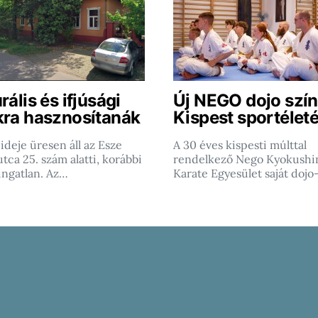
rális és ifjúsági
Új NEGO dojo szín
kra hasznosítanák
Kispest sportéleté
ideje üresen áll az Esze
A 30 éves kispesti múlttal
tca 25. szám alatti, korábbi
rendelkező Nego Kyokushi
ingatlan. Az…
Karate Egyesület saját dojo