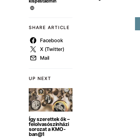
kispestadmin
SHARE ARTICLE
Facebook
X (Twitter)
Mail
UP NEXT
Így szerettek ők –
felolvasószínházi
sorozat a KMO-
ban@1