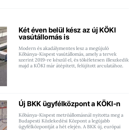
Két éven belül kész az új KÖKI
vasútállomás is
Modern és akadálymentes lesz a megújuló
Kőbánya-Kispest vasútállomás, amely a tervek
szerint 2019-re készül el, és tökéletesen illeszkedik
majd a KÖKI már átépített, felújított arculatához.
Új BKK ügyfélközpont a KÖKI-n
Kőbánya-Kispest metróállomásnál nyitotta meg a
Budapesti Közlekedési Központ a legújabb
ügyfélközpontját a hét elején. A BKK új, európai