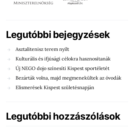
Legutóbbi bejegyzések
Asztalitenisz terem nyílt
Kulturális és ifjúsági célokra hasznosítanák
Új NEGO dojo színesíti Kispest sportéletét
Bezárták volna, majd megmenekültek az óvodák
Elismerések Kispest születésnapján
Legutóbbi hozzászólások