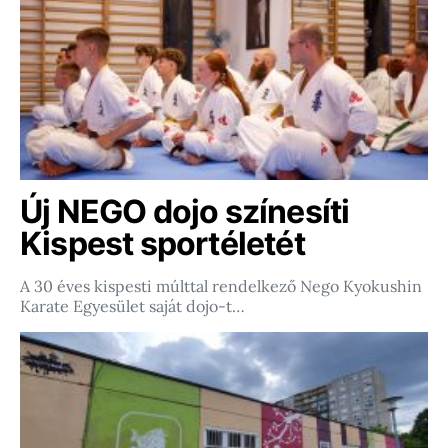
Új NEGO dojo színesíti
Kispest sportéletét
A 30 éves kispesti múlttal rendelkező Nego Kyokushin
Karate Egyesület saját dojo-t…