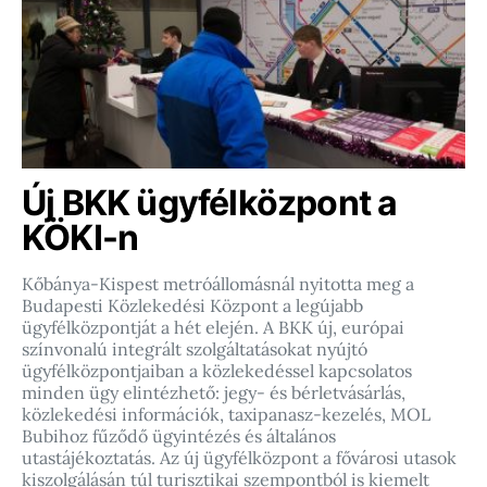
Új BKK ügyfélközpont a
KÖKI-n
Kőbánya-Kispest metróállomásnál nyitotta meg a
Budapesti Közlekedési Központ a legújabb
ügyfélközpontját a hét elején. A BKK új, európai
színvonalú integrált szolgáltatásokat nyújtó
ügyfélközpontjaiban a közlekedéssel kapcsolatos
minden ügy elintézhető: jegy- és bérletvásárlás,
közlekedési információk, taxipanasz-kezelés, MOL
Bubihoz fűződő ügyintézés és általános
utastájékoztatás. Az új ügyfélközpont a fővárosi utasok
kiszolgálásán túl turisztikai szempontból is kiemelt