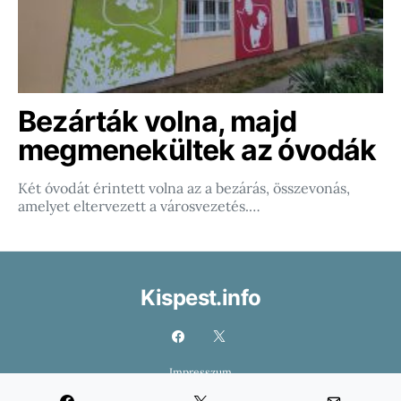
Bezárták volna, majd
megmenekültek az óvodák
Két óvodát érintett volna az a bezárás, összevonás,
amelyet eltervezett a városvezetés.…
Kispest.info
Impresszum