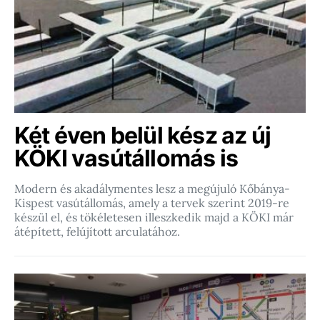
Két éven belül kész az új
KÖKI vasútállomás is
Modern és akadálymentes lesz a megújuló Kőbánya-
Kispest vasútállomás, amely a tervek szerint 2019-re
készül el, és tökéletesen illeszkedik majd a KÖKI már
átépített, felújított arculatához.