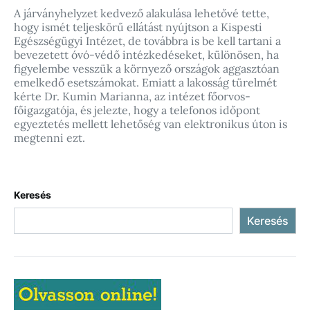
A járványhelyzet kedvező alakulása lehetővé tette,
hogy ismét teljeskörű ellátást nyújtson a Kispesti
Egészségügyi Intézet, de továbbra is be kell tartani a
bevezetett óvó-védő intézkedéseket, különösen, ha
figyelembe vesszük a környező országok aggasztóan
emelkedő esetszámokat. Emiatt a lakosság türelmét
kérte Dr. Kumin Marianna, az intézet főorvos-
főigazgatója, és jelezte, hogy a telefonos időpont
egyeztetés mellett lehetőség van elektronikus úton is
megtenni ezt.
Keresés
Keresés