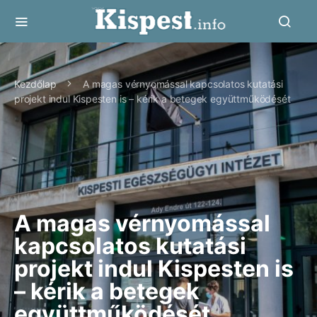
Kezdőlap
A magas vérnyomással kapcsolatos kutatási
projekt indul Kispesten is – kérik a betegek együttműködését
A magas vérnyomással
kapcsolatos kutatási
projekt indul Kispesten is
– kérik a betegek
együttműködését