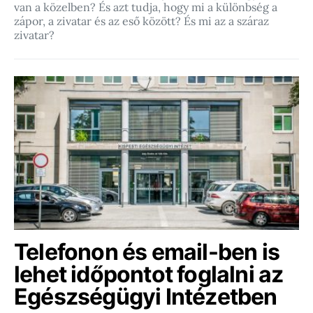
van a közelben? És azt tudja, hogy mi a különbség a
zápor, a zivatar és az eső között? És mi az a száraz
zivatar?
Telefonon és email-ben is
lehet időpontot foglalni az
Egészségügyi Intézetben