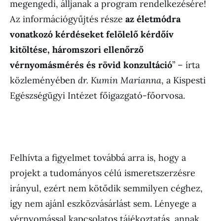
megengedi, álljanak a program rendelkezésére!
Az információgyűjtés része
az életmódra
vonatkozó kérdéseket felölelő kérdőív
kitöltése, háromszori ellenőrző
vérnyomásmérés és rövid konzultáció
” – írta
közleményében
dr. Kumin Marianna
, a Kispesti
Egészségügyi Intézet főigazgató-főorvosa.
Felhívta a figyelmet továbbá arra is, hogy a
projekt a tudományos célú ismeretszerzésre
irányul, ezért nem kötődik semmilyen céghez,
így nem ajánl eszközvásárlást sem. Lényege a
vérnyomással kapcsolatos tájékoztatás, annak