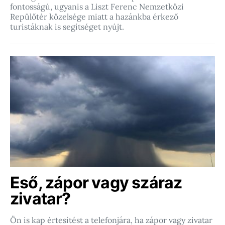
fontosságú, ugyanis a Liszt Ferenc Nemzetközi
Repülőtér közelsége miatt a hazánkba érkező
turistáknak is segítséget nyújt.
Eső, zápor vagy száraz
zivatar?
Ön is kap értesítést a telefonjára, ha zápor vagy zivatar