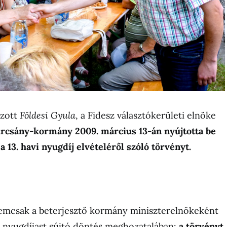
ozott
Földesi Gyula
, a Fidesz választókerületi elnöke
rcsány-kormány 2009. március 13-án nyújtotta be
 13. havi nyugdíj elvételéről szóló törvényt.
mcsak a beterjesztő kormány miniszterelnökeként
lió nyugdíjast sújtó döntés meghozatalában:
a törvényt