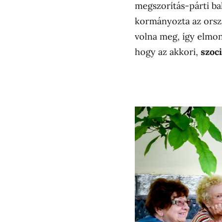
megszorítás-párti ba
kormányozta az orszá
volna meg, így elmon
hogy az akkori,
szoc