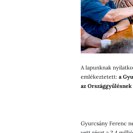
A lapunknak nyilatk
emlékeztetett:
a Gyu
az Országgyűlésnek a
Gyurcsány Ferenc ne
vett részt a 2,4 mil