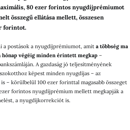
maximális, 80 ezer forintos nyugdíjprémiumot
lt összegű ellátása mellett, összesen
 forintot.
ni a postások a nyugdíjprémiumot, amit
a többség ma
 a hónap végéig minden érintett megkap
–
ankszámláján. A gazdaság jó teljesítményének
zokotthoz képest minden nyugdíjas – az
 is – körülbelül 100 ezer forinttal magasabb összeget
 ezer forintos nyugdíjprémium mellett megkapják a
lést, a nyugdíjkorrekciót is.