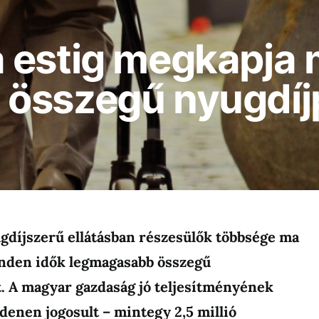
 estig megkapja 
 összegű nyugdí
gdíjszerű ellátásban részesülők többsége ma
nden idők legmagasabb összegű
 A magyar gazdaság jó teljesítményének
enen jogosult – mintegy 2,5 millió