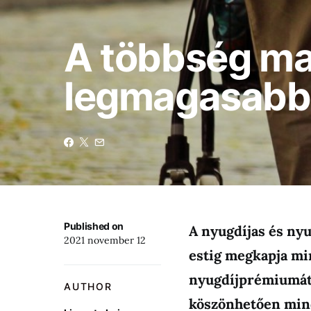
A többség ma
legmagasabb
Published on
A nyugdíjas és nyu
2021 november 12
estig megkapja mi
nyugdíjprémiumát.
AUTHOR
köszönhetően mind