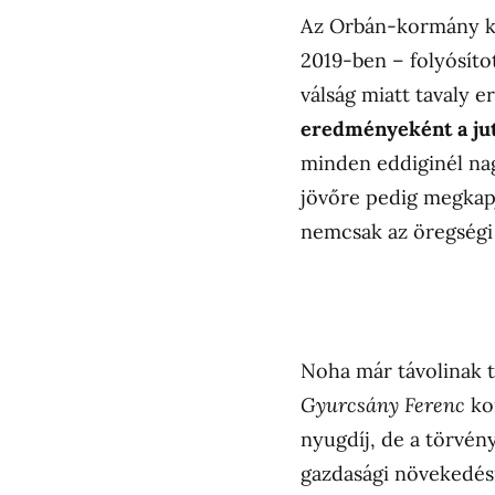
Az Orbán-kormány k
2019-ben – folyósíto
válság miatt tavaly 
eredményeként a jut
minden eddiginél na
jövőre pedig megkapjá
nemcsak az öregségi
Noha már távolinak 
Gyurcsány Ferenc
ko
nyugdíj, de a törvény
gazdasági növekedés