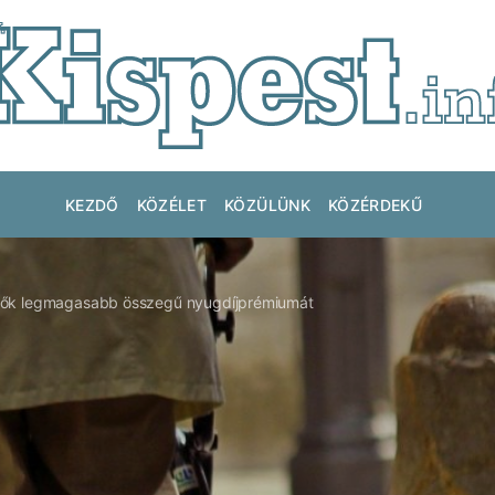
KEZDŐ
KÖZÉLET
KÖZÜLÜNK
KÖZÉRDEKŰ
dők legmagasabb összegű nyugdíjprémiumát