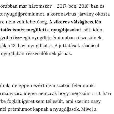
orábban már háromszor – 2017-ben, 2018-ban és
tt nyugdíjprémiumot, a koronavírus-járvány okozta
erre nem volt lehetőség.
A sikeres válságkezelés
tatás ismét megilleti a nyugdíjasokat
, sőt: idén
gyobb összegű nyugdíjprémiumban részesülnek,
k a 13. havi nyugdíjat is. A juttatások ráadásul
 nyugdíjban részesülőknek járnak.
tűnik, de éppen ezért nem szabad felednünk:
rmányzása idején nemcsak hogy megszűnt a 13. havi
be foglalt ígéret sem teljesült, ami szerint nagy
nél prémiumot kapnak a nyugdíjasok. Mivel a