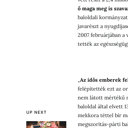
ő maga meg is szava
baloldali kormányzat
javarészt a nyugdíja
2007 februárjában a v
tették az egészségüg
„
Az idős emberek fel
felépítették ezt az 
nem látott mértékű n
baloldal által elvett 1
UP NEXT
mekkora téttel bír ma
megszorítás-párti ba