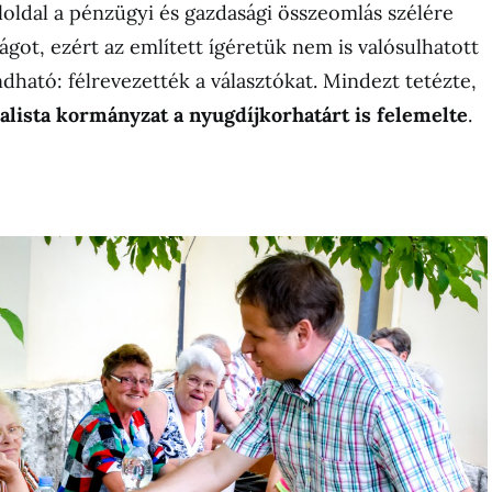
loldal a pénzügyi és gazdasági összeomlás szélére
got, ezért az említett ígéretük nem is valósulhatott
dható: félrevezették a választókat. Mindezt tetézte,
ialista kormányzat a nyugdíjkorhatárt is felemelte
.