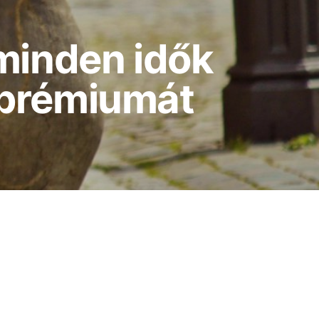
minden idők
jprémiumát