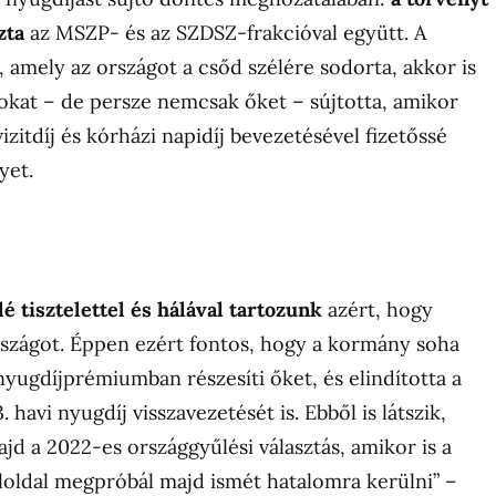
zta
az MSZP- és az SZDSZ-frakcióval együtt. A
, amely az országot a csőd szélére sodorta, akkor is
sokat – de persze nemcsak őket – sújtotta, amikor
izitdíj és kórházi napidíj bevezetésével fizetőssé
yet.
é tisztelettel és hálával tartozunk
azért, hogy
országot. Éppen ezért fontos, hogy a kormány soha
yugdíjprémiumban részesíti őket, és elindította a
3. havi nyugdíj visszavezetését is. Ebből is látszik,
jd a 2022-es országgyűlési választás, amikor is a
loldal megpróbál majd ismét hatalomra kerülni” –