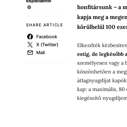
kispestadmin
honfitársunk – a 
kapja meg a megeme
SHARE ARTICLE
körülbelül 100 ezer
Facebook
X (Twitter)
Elkezdték kézbesíte
Mail
estig, de legkésőbb
személyesen vagy a b
köszönhetően a megs
átlagnyugdíjat kapók
kap: a maximális, 80
kiegészítő nyugdíjeme