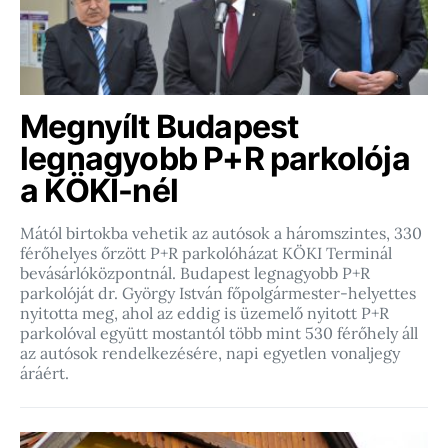
Megnyílt Budapest
legnagyobb P+R parkolója
a KÖKI-nél
Mától birtokba vehetik az autósok a háromszintes, 330
férőhelyes őrzött P+R parkolóházat KÖKI Terminál
bevásárlóközpontnál. Budapest legnagyobb P+R
parkolóját dr. György István főpolgármester-helyettes
nyitotta meg, ahol az eddig is üzemelő nyitott P+R
parkolóval együtt mostantól több mint 530 férőhely áll
az autósok rendelkezésére, napi egyetlen vonaljegy
áráért.