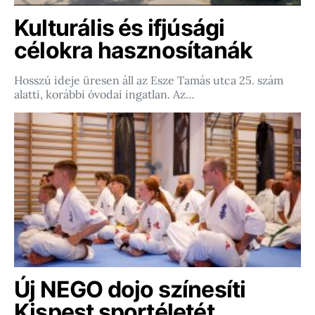
Kulturális és ifjúsági
célokra hasznosítanák
Hosszú ideje üresen áll az Esze Tamás utca 25. szám
alatti, korábbi óvodai ingatlan. Az…
Új NEGO dojo színesíti
Kispest sportéletét