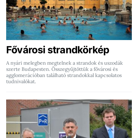
Fővárosi strandkörkép
A nyári melegben megtelnek a strandok és uszodák
szerte Budapesten. Összegyűjtöttük a fővárosi és
agglomerációban található strandokkal kapcsolatos
tudnivalókat.