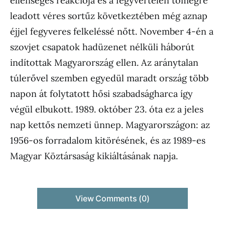
ellenséges reakciója és a fegyvertelen tömegre
leadott véres sortűz következtében még aznap
éjjel fegyveres felkeléssé nőtt. November 4-én a
szovjet csapatok hadüzenet nélküli háborút
indítottak
Magyarország ellen. Az aránytalan
túlerővel szemben egyedül maradt ország több
napon át folytatott hősi szabadságharca így
végül elbukott. 1989. október 23. óta ez a jeles
nap kettős nemzeti ünnep. Magyarországon: az
1956-os forradalom kitörésének, és az 1989-es
Magyar Köztársaság kikiáltásának napja.
View Comments (0)