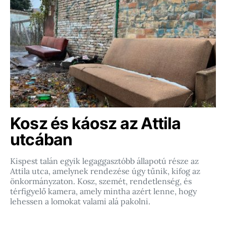
Kosz és káosz az Attila
utcában
Kispest talán egyik legaggasztóbb állapotú része az
Attila utca, amelynek rendezése úgy tűnik, kifog az
önkormányzaton. Kosz, szemét, rendetlenség, és
térfigyelő kamera, amely mintha azért lenne, hogy
lehessen a lomokat valami alá pakolni.