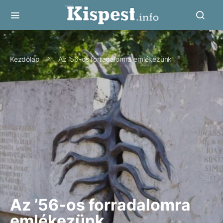
Kezdőlap
Az ’56-os forradalomra emlékezünk
Az ’56-os forradalomra
emlékezünk