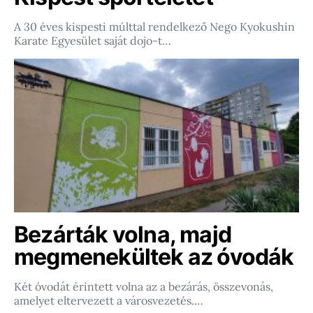
A 30 éves kispesti múlttal rendelkező Nego Kyokushin
Karate Egyesület saját dojo-t…
Bezárták volna, majd
megmenekültek az óvodák
Két óvodát érintett volna az a bezárás, összevonás,
amelyet eltervezett a városvezetés.…