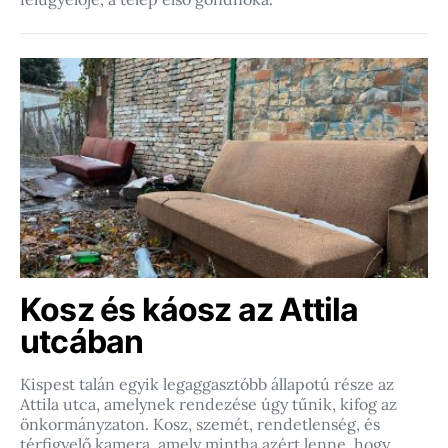
Kosz és káosz az Attila
utcában
Kispest talán egyik legaggasztóbb állapotú része az
Attila utca, amelynek rendezése úgy tűnik, kifog az
önkormányzaton. Kosz, szemét, rendetlenség, és
térfigyelő kamera, amely mintha azért lenne, hogy