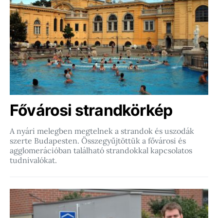
Fővárosi strandkörkép
A nyári melegben megtelnek a strandok és uszodák
szerte Budapesten. Összegyűjtöttük a fővárosi és
agglomerációban található strandokkal kapcsolatos
tudnivalókat.