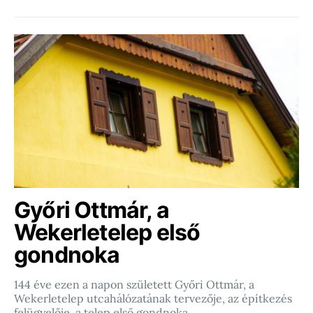
Győri Ottmár, a
Wekerletelep első
gondnoka
144 éve ezen a napon született Győri Ottmár, a
Wekerletelep utcahálózatának tervezője, az építkezés
felügyelője, a telep első gondnoka.