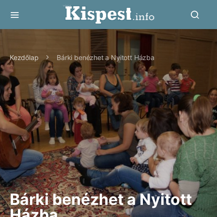
Kezdőlap
Bárki benézhet a Nyitott Házba
Bárki benézhet a Nyitott
Házba