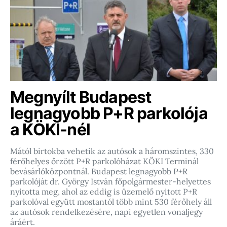
Megnyílt Budapest
legnagyobb P+R parkolója
a KÖKI-nél
Mától birtokba vehetik az autósok a háromszintes, 330
férőhelyes őrzött P+R parkolóházat KÖKI Terminál
bevásárlóközpontnál. Budapest legnagyobb P+R
parkolóját dr. György István főpolgármester-helyettes
nyitotta meg, ahol az eddig is üzemelő nyitott P+R
parkolóval együtt mostantól több mint 530 férőhely áll
az autósok rendelkezésére, napi egyetlen vonaljegy
áráért.