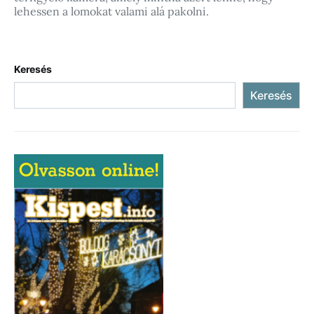
lehessen a lomokat valami alá pakolni.
Keresés
Keresés