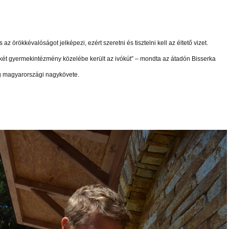
s az örökkévalóságot jelképezi, ezért szeretni és tisztelni kell az éltető vizet.
 két gyermekintézmény közelébe került az ivókút” – mondta az átadón Bisserka
g magyarországi nagykövete.