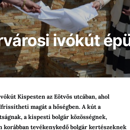
rvárosi ivókút ép
 ivókút Kispesten az Eötvös utcában, ahol
lfrissítheti magát a hőségben. A kút a
tságnak, a kispesti bolgár közösségnek,
n korábban tevékenykedő bolgár kertészeknek