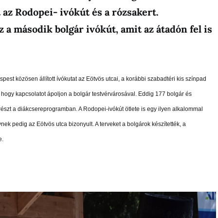
t az Rodopei- ivókút és a rózsakert.
a második bolgár ivókút, amit az átadón fel is
pest közösen állított ívókutat az Eötvös utcai, a korábbi szabadtéri kis színpad
, hogy kapcsolatot ápoljon a bolgár testvérvárosával. Eddig 177 bolgár és
részt a diákcsereprogramban. A Rodopei-ivókút ötlete is egy ilyen alkalommal
nek pedig az Eötvös utca bizonyult. A terveket a bolgárok készítették, a
e.