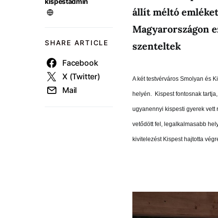
kispestadmin
állít méltó emléke
Magyarországon ez 
SHARE ARTICLE
szenteltek
Facebook
X (Twitter)
A két testvérváros Smolyan és Kis
Mail
helyén. Kispest fontosnak tartja
ugyanennyi kispesti gyerek vett 
vetődött fel, legalkalmasabb hely
kivitelezést Kispest hajtotta végr