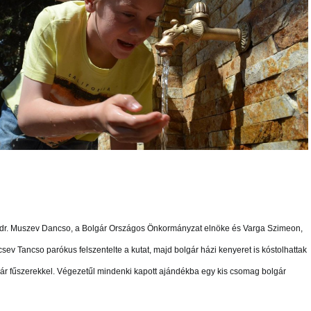
dr. Muszev Dancso, a Bolgár Országos Önkormányzat elnöke és Varga Szimeon,
sev Tancso parókus felszentelte a kutat, majd bolgár házi kenyeret is kóstolhattak
lgár fűszerekkel. Végezetűl mindenki kapott ajándékba egy kis csomag bolgár