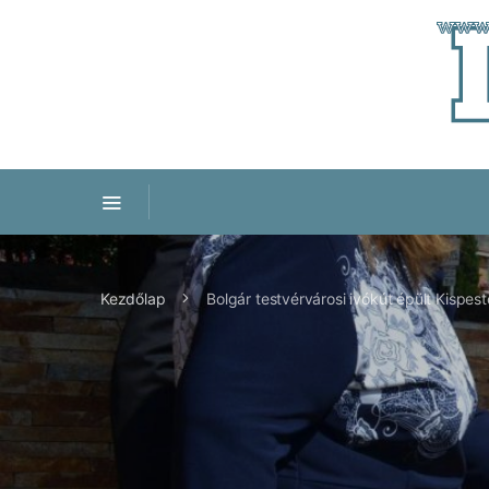
Kezdőlap
Bolgár testvérvárosi ivókút épült Kispes