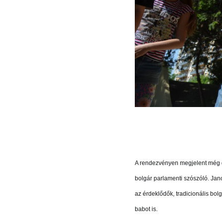
A rendezvényen megjelent még 
bolgár parlamenti szószóló. Janc
az érdeklődők, tradicionális bo
babot is.