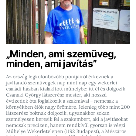
„Minden, ami szemüveg,
minden, ami javítás”
Az ország legkülönbözőbb pontjairól érkeznek a
javítandó szemüvegek nap mint nap egy wekerlei
családi házban kialakított műhelybe: itt él és dolgozik
Csanaki György látszerész mester, aki hosszú
évtizedek óta foglalkozik a szakmával – nemcsak a
környékben élők nagy örömére. Jelenleg több mint 200
látszerész boltnak dolgozik, ugyanakkor sokan
személyesen keresik fel a szakembert, aki a javításokat
nemcsak precízen, hanem rendkívül gyorsan is végzi.
Műhelye Wekerletelepen (1192 Budapest), a Mészáros