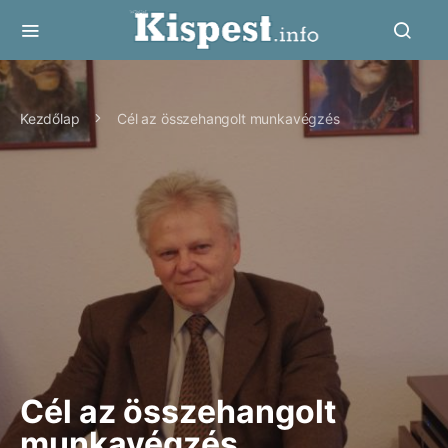
Kezdőlap
Cél az összehangolt munkavégzés
Cél az összehangolt
munkavégzés