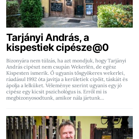
Tarjányi András, a
kispestiek cipésze@0
Bizonyára nem túlzás, ha azt mondjuk, hogy Tarjányi
András cipészt nem csupán Wekerlén, de egész
Kispesten ismerik. Ő ugyanis tősgyökeres wekerlei,
ráadásul 1992 óta javítja a kerületiek cipőit, táskáit és
ápolja a lelküket. Véleménye szerint ugyanis egy jó
cipész egy kicsit pszichológus is. Erről mi is
megbizonyosodtunk, amikor nála jártunk…