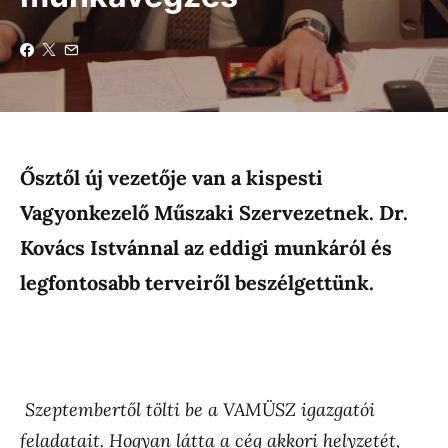
Ősztől új vezetője van a kispesti
Vagyonkezelő Műszaki Szervezetnek. Dr.
Kovács Istvánnal az eddigi munkáról és
legfontosabb terveiről beszélgettünk.
Szeptembertől tölti be a VAMÜSZ igazgatói
feladatait. Hogyan látta a cég akkori helyzetét,