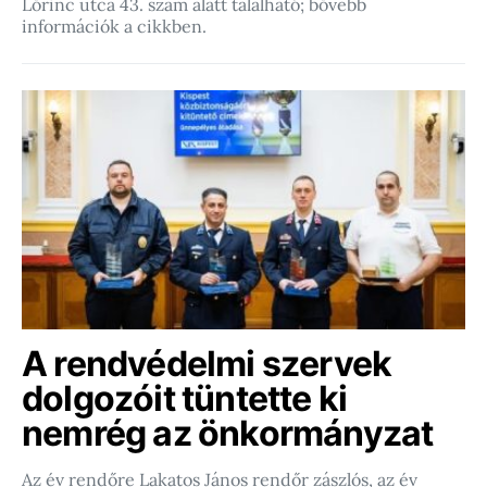
Lőrinc utca 43. szám alatt található; bővebb
információk a cikkben.
A rendvédelmi szervek
dolgozóit tüntette ki
nemrég az önkormányzat
Az év rendőre Lakatos János rendőr zászlós, az év