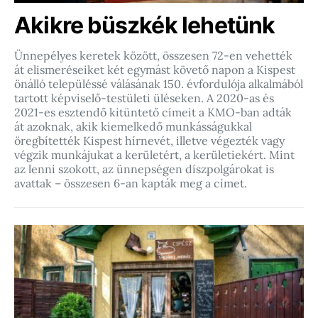
Akikre büszkék lehetünk
Ünnepélyes keretek között, összesen 72-en vehették
át elismeréseiket két egymást követő napon a Kispest
önálló településsé válásának 150. évfordulója alkalmából
tartott képviselő-testületi üléseken. A 2020-as és
2021-es esztendő kitüntető címeit a KMO-ban adták
át azoknak, akik kiemelkedő munkásságukkal
öregbítették Kispest hírnevét, illetve végezték vagy
végzik munkájukat a kerületért, a kerületiekért. Mint
az lenni szokott, az ünnepségen díszpolgárokat is
avattak – összesen 6-an kapták meg a címet.