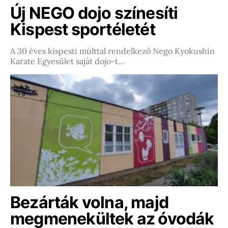
Új NEGO dojo színesíti
Kispest sportéletét
A 30 éves kispesti múlttal rendelkező Nego Kyokushin
Karate Egyesület saját dojo-t…
Bezárták volna, majd
megmenekültek az óvodák