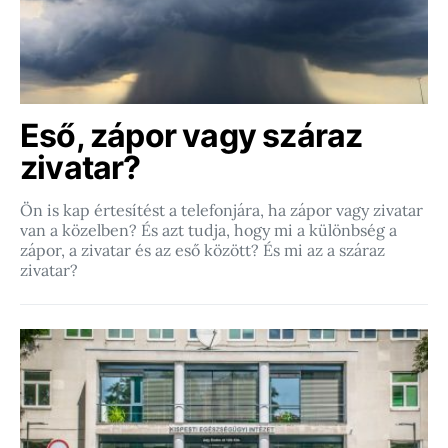
Eső, zápor vagy száraz
zivatar?
Ön is kap értesítést a telefonjára, ha zápor vagy zivatar
van a közelben? És azt tudja, hogy mi a különbség a
zápor, a zivatar és az eső között? És mi az a száraz
zivatar?