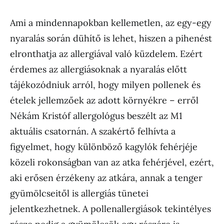
Ami a mindennapokban kellemetlen, az egy-egy
nyaralás során dühítő is lehet, hiszen a pihenést
elronthatja az allergiával való küzdelem. Ezért
érdemes az allergiásoknak a nyaralás előtt
tájékozódniuk arról, hogy milyen pollenek és
ételek jellemzőek az adott környékre – erről
Nékám Kristóf allergológus beszélt az M1
aktuális csatornán. A szakértő felhívta a
figyelmet, hogy különböző kagylók fehérjéje
közeli rokonságban van az atka fehérjével, ezért,
aki erősen érzékeny az atkára, annak a tenger
gyümölcseitől is allergiás tünetei
jelentkezhetnek. A pollenallergiások tekintélyes