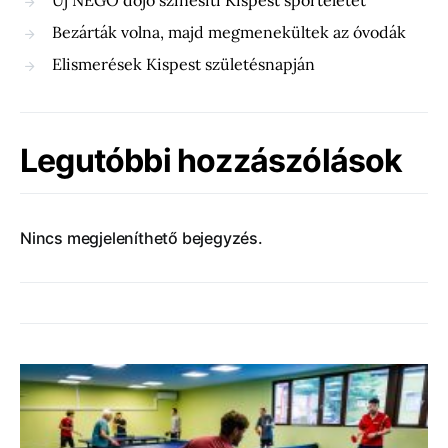
Új NEGO dojo színesíti Kispest sportéletét
Bezárták volna, majd megmenekültek az óvodák
Elismerések Kispest születésnapján
Legutóbbi hozzászólások
Nincs megjeleníthető bejegyzés.