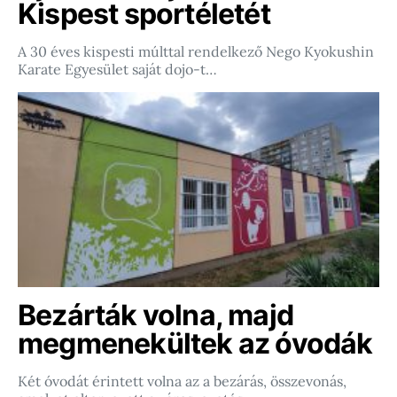
Kispest sportéletét
A 30 éves kispesti múlttal rendelkező Nego Kyokushin
Karate Egyesület saját dojo-t…
Bezárták volna, majd
megmenekültek az óvodák
Két óvodát érintett volna az a bezárás, összevonás,