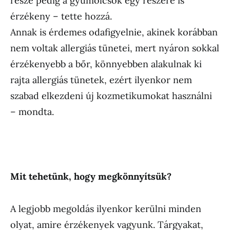
része pedig a gyümölcsök egy részére is
érzékeny – tette hozzá.
Annak is érdemes odafigyelnie, akinek korábban
nem voltak allergiás tünetei, mert nyáron sokkal
érzékenyebb a bőr, könnyebben alakulnak ki
rajta allergiás tünetek, ezért ilyenkor nem
szabad elkezdeni új kozmetikumokat használni
– mondta.
Mit tehetünk, hogy megkönnyítsük?
A legjobb megoldás ilyenkor kerülni minden
olyat, amire érzékenyek vagyunk. Tárgyakat,