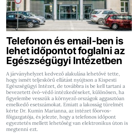
Telefonon és email-ben is
lehet időpontot foglalni az
Egészségügyi Intézetben
A járványhelyzet kedvező alakulása lehetővé tette,
hogy ismét teljeskörű ellátást nyújtson a Kispesti
Egészségügyi Intézet, de továbbra is be kell tartani a
bevezetett óvó-védő intézkedéseket, különösen, ha
figyelembe vesszük a környező országok aggasztóan
emelkedő esetszámokat. Emiatt a lakosság türelmét
kérte Dr. Kumin Marianna, az intézet főorvos-
főigazgatója, és jelezte, hogy a telefonos időpont
egyeztetés mellett lehetőség van elektronikus úton is
megtenni ezt.