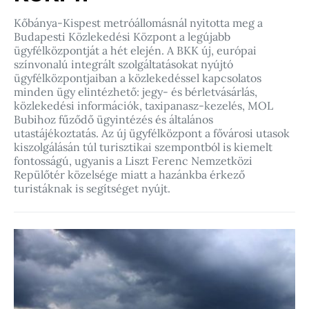
Kőbánya-Kispest metróállomásnál nyitotta meg a
Budapesti Közlekedési Központ a legújabb
ügyfélközpontját a hét elején. A BKK új, európai
színvonalú integrált szolgáltatásokat nyújtó
ügyfélközpontjaiban a közlekedéssel kapcsolatos
minden ügy elintézhető: jegy- és bérletvásárlás,
közlekedési információk, taxipanasz-kezelés, MOL
Bubihoz fűződő ügyintézés és általános
utastájékoztatás. Az új ügyfélközpont a fővárosi utasok
kiszolgálásán túl turisztikai szempontból is kiemelt
fontosságú, ugyanis a Liszt Ferenc Nemzetközi
Repülőtér közelsége miatt a hazánkba érkező
turistáknak is segítséget nyújt.