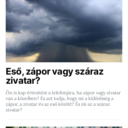
Eső, zápor vagy száraz
zivatar?
Ön is kap értesítést a telefonjára, ha zápor vagy zivatar
van a közelben? És azt tudja, hogy mi a különbség a
zápor, a zivatar és az eső között? És mi az a száraz
zivatar?