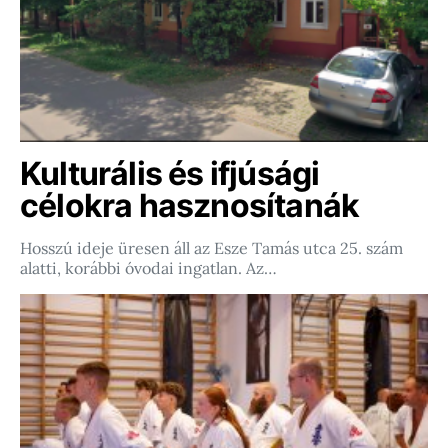
Kulturális és ifjúsági
célokra hasznosítanák
Hosszú ideje üresen áll az Esze Tamás utca 25. szám
alatti, korábbi óvodai ingatlan. Az…