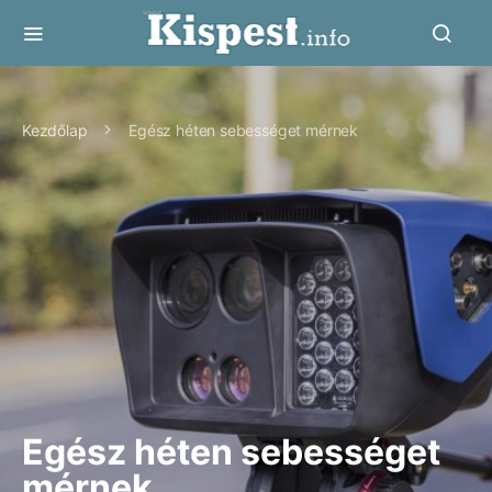
Kezdőlap
Egész héten sebességet mérnek
Egész héten sebességet
mérnek