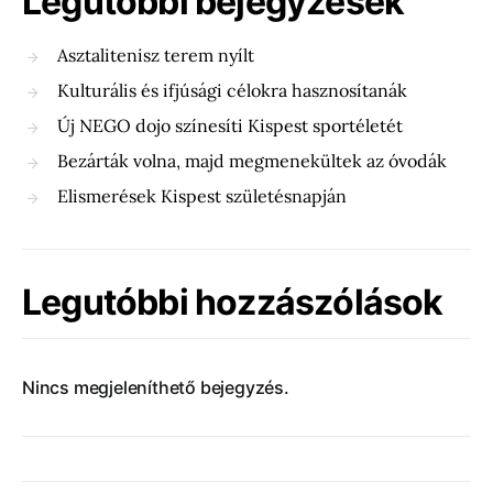
Legutóbbi bejegyzések
Asztalitenisz terem nyílt
Kulturális és ifjúsági célokra hasznosítanák
Új NEGO dojo színesíti Kispest sportéletét
Bezárták volna, majd megmenekültek az óvodák
Elismerések Kispest születésnapján
Legutóbbi hozzászólások
Nincs megjeleníthető bejegyzés.