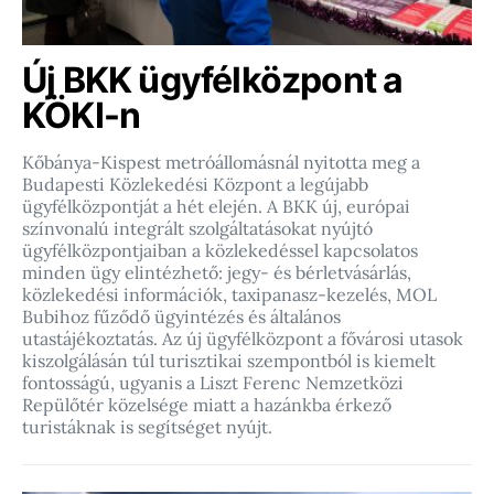
Új BKK ügyfélközpont a
KÖKI-n
Kőbánya-Kispest metróállomásnál nyitotta meg a
Budapesti Közlekedési Központ a legújabb
ügyfélközpontját a hét elején. A BKK új, európai
színvonalú integrált szolgáltatásokat nyújtó
ügyfélközpontjaiban a közlekedéssel kapcsolatos
minden ügy elintézhető: jegy- és bérletvásárlás,
közlekedési információk, taxipanasz-kezelés, MOL
Bubihoz fűződő ügyintézés és általános
utastájékoztatás. Az új ügyfélközpont a fővárosi utasok
kiszolgálásán túl turisztikai szempontból is kiemelt
fontosságú, ugyanis a Liszt Ferenc Nemzetközi
Repülőtér közelsége miatt a hazánkba érkező
turistáknak is segítséget nyújt.