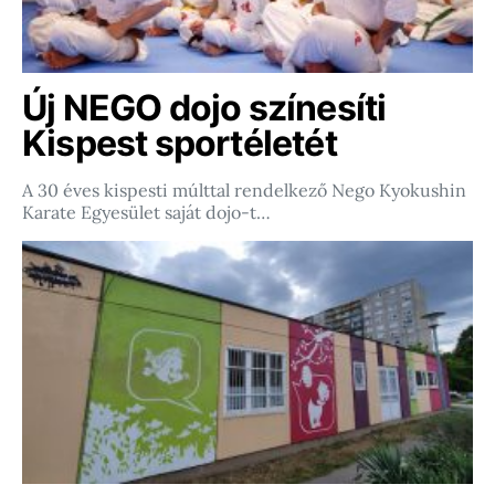
Új NEGO dojo színesíti
Kispest sportéletét
A 30 éves kispesti múlttal rendelkező Nego Kyokushin
Karate Egyesület saját dojo-t…