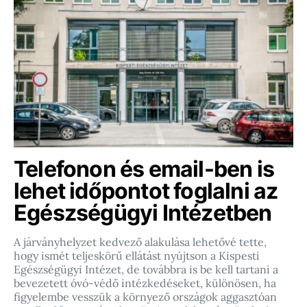
Telefonon és email-ben is
lehet időpontot foglalni az
Egészségügyi Intézetben
A járványhelyzet kedvező alakulása lehetővé tette,
hogy ismét teljeskörű ellátást nyújtson a Kispesti
Egészségügyi Intézet, de továbbra is be kell tartani a
bevezetett óvó-védő intézkedéseket, különösen, ha
figyelembe vesszük a környező országok aggasztóan