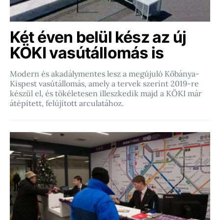
Két éven belül kész az új
KÖKI vasútállomás is
Modern és akadálymentes lesz a megújuló Kőbánya-
Kispest vasútállomás, amely a tervek szerint 2019-re
készül el, és tökéletesen illeszkedik majd a KÖKI már
átépített, felújított arculatához.