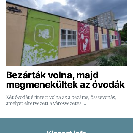
Bezárták volna, majd
megmenekültek az óvodák
Két óvodát érintett volna az a bezárás, összevonás,
amelyet eltervezett a városvezetés.…