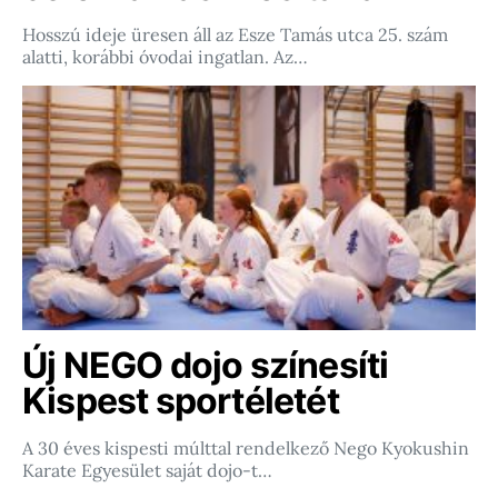
Hosszú ideje üresen áll az Esze Tamás utca 25. szám
alatti, korábbi óvodai ingatlan. Az…
Új NEGO dojo színesíti
Kispest sportéletét
A 30 éves kispesti múlttal rendelkező Nego Kyokushin
Karate Egyesület saját dojo-t…