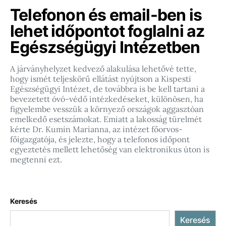
Telefonon és email-ben is
lehet időpontot foglalni az
Egészségügyi Intézetben
A járványhelyzet kedvező alakulása lehetővé tette,
hogy ismét teljeskörű ellátást nyújtson a Kispesti
Egészségügyi Intézet, de továbbra is be kell tartani a
bevezetett óvó-védő intézkedéseket, különösen, ha
figyelembe vesszük a környező országok aggasztóan
emelkedő esetszámokat. Emiatt a lakosság türelmét
kérte Dr. Kumin Marianna, az intézet főorvos-
főigazgatója, és jelezte, hogy a telefonos időpont
egyeztetés mellett lehetőség van elektronikus úton is
megtenni ezt.
Keresés
Keresés