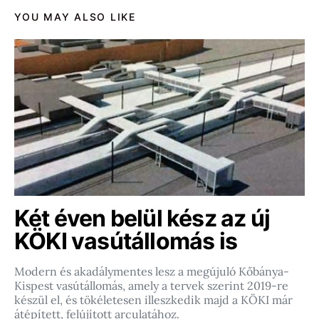
YOU MAY ALSO LIKE
Két éven belül kész az új
KÖKI vasútállomás is
Modern és akadálymentes lesz a megújuló Kőbánya-
Kispest vasútállomás, amely a tervek szerint 2019-re
készül el, és tökéletesen illeszkedik majd a KÖKI már
átépített, felújított arculatához.