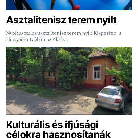
Asztalitenisz terem nyílt
Nyolcasztalos asztalitenisz terem nyílt Kispesten, a
Hunyadi utcában az Aktív…
Kulturális és ifjúsági
célokra hasznosítanák