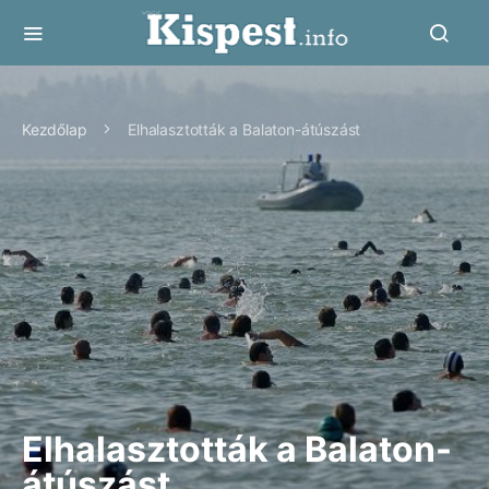
Kezdőlap
Elhalasztották a Balaton-átúszást
Elhalasztották a Balaton-
átúszást