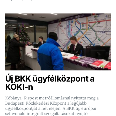
Új BKK ügyfélközpont a
KÖKI-n
Kőbánya-Kispest metróállomásnál nyitotta meg a
Budapesti Közlekedési Központ a legújabb
ügyfélközpontját a hét elején. A BKK új, európai
színvonalú integrált szolgáltatásokat nyújtó