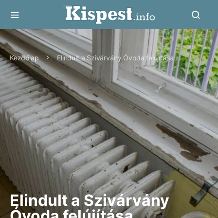
Kezdőlap
Elindult a Szivárvány Óvoda felújítása
Elindult a Szivárvány
Óvoda felújítása