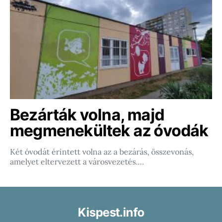
Bezárták volna, majd
megmenekültek az óvodák
Két óvodát érintett volna az a bezárás, összevonás,
amelyet eltervezett a városvezetés.…
Kispest.info