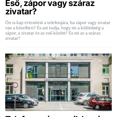
Eső, zápor vagy száraz
zivatar?
Ön is kap értesítést a telefonjára, ha zápor vagy zivatar
van a közelben? És azt tudja, hogy mi a különbség a
zápor, a zivatar és az eső között? És mi az a száraz
zivatar?