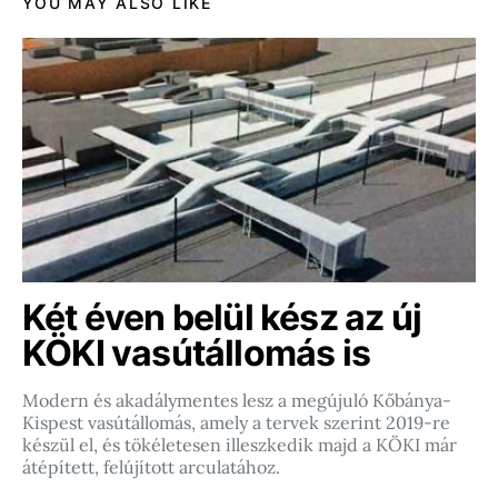
YOU MAY ALSO LIKE
Két éven belül kész az új
KÖKI vasútállomás is
Modern és akadálymentes lesz a megújuló Kőbánya-
Kispest vasútállomás, amely a tervek szerint 2019-re
készül el, és tökéletesen illeszkedik majd a KÖKI már
átépített, felújított arculatához.