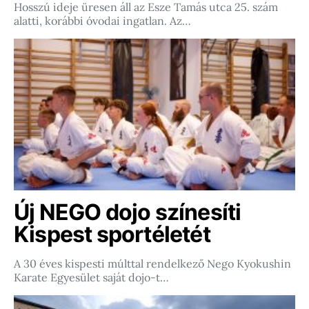
Hosszú ideje üresen áll az Esze Tamás utca 25. szám
alatti, korábbi óvodai ingatlan. Az…
Új NEGO dojo színesíti
Kispest sportéletét
A 30 éves kispesti múlttal rendelkező Nego Kyokushin
Karate Egyesület saját dojo-t…