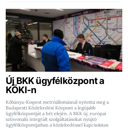
Új BKK ügyfélközpont a
KÖKI-n
Kőbánya-Kispest metróállomásnál nyitotta meg a
Budapesti Közlekedési Központ a legújabb
ügyfélközpontját a hét elején. A BKK új, európai
színvonalú integrált szolgáltatásokat nyújtó
ügyfélközpontjaiban a közlekedéssel kapcsolatos