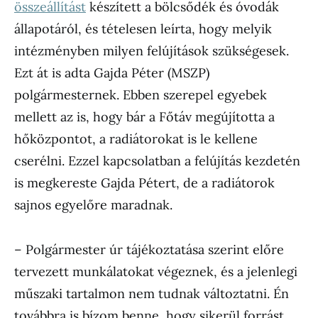
összeállítást
készített a bölcsődék és óvodák
állapotáról, és tételesen leírta, hogy melyik
intézményben milyen felújítások szükségesek.
Ezt át is adta Gajda Péter (MSZP)
polgármesternek. Ebben szerepel egyebek
mellett az is, hogy bár a Főtáv megújította a
hőközpontot, a radiátorokat is le kellene
cserélni. Ezzel kapcsolatban a felújítás kezdetén
is megkereste Gajda Pétert, de a radiátorok
sajnos egyelőre maradnak.
– Polgármester úr tájékoztatása szerint előre
tervezett munkálatokat végeznek, és a jelenlegi
műszaki tartalmon nem tudnak változtatni. Én
továbbra is bízom benne, hogy sikerül forrást