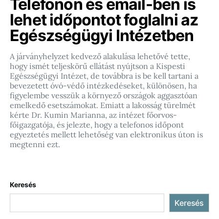
Telefonon és email-ben is
lehet időpontot foglalni az
Egészségügyi Intézetben
A járványhelyzet kedvező alakulása lehetővé tette,
hogy ismét teljeskörű ellátást nyújtson a Kispesti
Egészségügyi Intézet, de továbbra is be kell tartani a
bevezetett óvó-védő intézkedéseket, különösen, ha
figyelembe vesszük a környező országok aggasztóan
emelkedő esetszámokat. Emiatt a lakosság türelmét
kérte Dr. Kumin Marianna, az intézet főorvos-
főigazgatója, és jelezte, hogy a telefonos időpont
egyeztetés mellett lehetőség van elektronikus úton is
megtenni ezt.
Keresés
Keresés