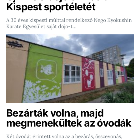
Kispest sportéletét
A 30 éves kispesti múlttal rendelkező Nego Kyokushin
Karate Egyesület saját dojo-t…
Bezárták volna, majd
megmenekültek az óvodák
Két óvodát érintett volna az a bezárás, összevonás,