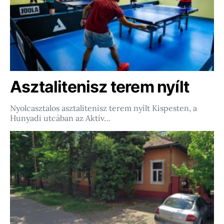
Asztalitenisz terem nyílt
Nyolcasztalos asztalitenisz terem nyílt Kispesten, a
Hunyadi utcában az Aktív…