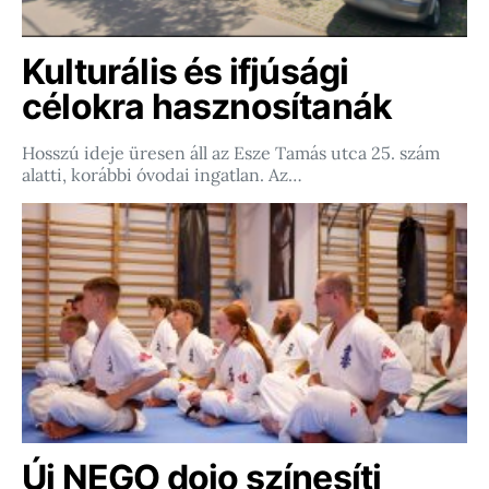
Kulturális és ifjúsági
célokra hasznosítanák
Hosszú ideje üresen áll az Esze Tamás utca 25. szám
alatti, korábbi óvodai ingatlan. Az…
Új NEGO dojo színesíti