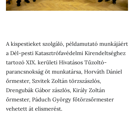
A kispestieket szolgáló, példamutató munkájáért
a Dél-pesti Katasztrófavédelmi Kirendeltséghez
tartozó XIX. kerületi Hivatásos Tűzoltó-
parancsnokság öt munkatársa, Horváth Dániel
őrmester, Szvitek Zoltán törzszászlós,
Drengubák Gábor zászlós, Király Zoltán
őrmester, Páduch György főtörzsőrmester
vehetett át elismerést.