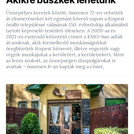
Ünnepélyes keretek között, összesen 72-en vehették
át elismeréseiket két egymást követő napon a Kispest
önálló településsé válásának 150. évfordulója alkalmából
tartott képviselő-testületi üléseken. A 2020-as és
2021-es esztendő kitüntető címeit a KMO-ban adták
át azoknak, akik kiemelkedő munkásságukkal
öregbítették Kispest hírnevét, illetve végezték vagy
végzik munkájukat a kerületért, a kerületiekért. Mint
az lenni szokott, az ünnepségen díszpolgárokat is
avattak – összesen 6-an kapták meg a címet.