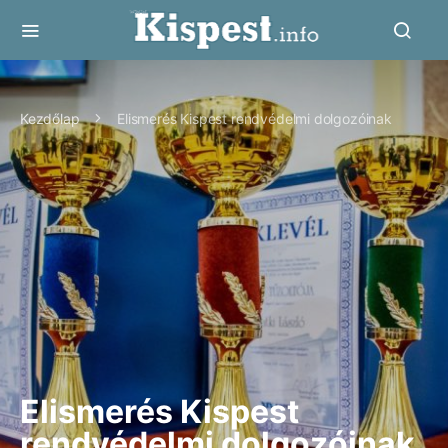
Kezdőlap
Elismerés Kispest rendvédelmi dolgozóinak
Elismerés Kispest
rendvédelmi dolgozóinak