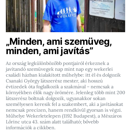
„Minden, ami szemüveg,
minden, ami javítás”
Az ország legkülönbözőbb pontjairól érkeznek a
javítandó szemüvegek nap mint nap egy wekerlei
családi házban kialakított műhelybe: itt él és dolgozik
Csanaki György látszerész mester, aki hosszú
évtizedek óta foglalkozik a szakmával – nemcsak a
környékben élők nagy örömére. Jelenleg több mint 200
látszerész boltnak dolgozik, ugyanakkor sokan
személyesen keresik fel a szakembert, aki a javításokat
nemcsak precízen, hanem rendkívül gyorsan is végzi.
Műhelye Wekerletelepen (1192 Budapest), a Mészáros
Lőrinc utca 43. szám alatt található; bővebb
információk a cikkben.