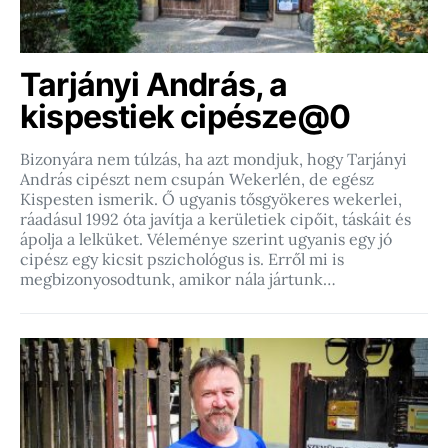
Tarjányi András, a
kispestiek cipésze@0
Bizonyára nem túlzás, ha azt mondjuk, hogy Tarjányi
András cipészt nem csupán Wekerlén, de egész
Kispesten ismerik. Ő ugyanis tősgyökeres wekerlei,
ráadásul 1992 óta javítja a kerületiek cipőit, táskáit és
ápolja a lelküket. Véleménye szerint ugyanis egy jó
cipész egy kicsit pszichológus is. Erről mi is
megbizonyosodtunk, amikor nála jártunk…