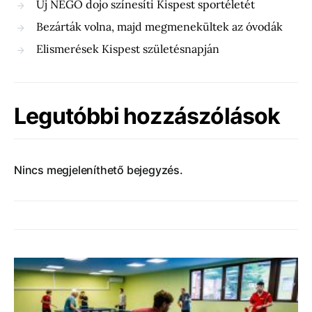
Új NEGO dojo színesíti Kispest sportéletét
Bezárták volna, majd megmenekültek az óvodák
Elismerések Kispest születésnapján
Legutóbbi hozzászólások
Nincs megjeleníthető bejegyzés.