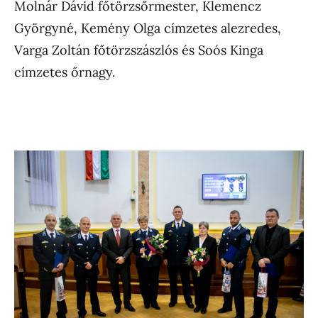
Molnár Dávid főtörzsőrmester, Klemencz
Györgyné, Kemény Olga címzetes alezredes,
Varga Zoltán főtörzszászlós és Soós Kinga
címzetes őrnagy.