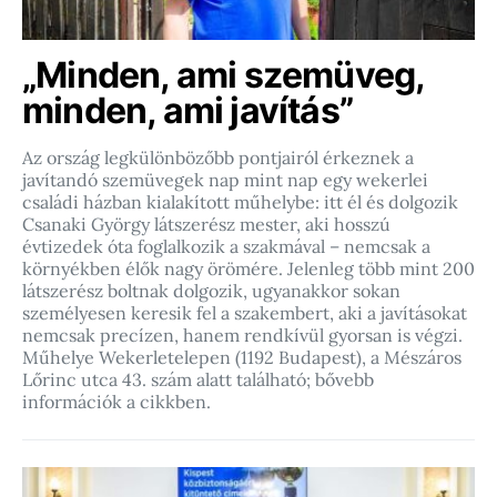
„Minden, ami szemüveg,
minden, ami javítás”
Az ország legkülönbözőbb pontjairól érkeznek a
javítandó szemüvegek nap mint nap egy wekerlei
családi házban kialakított műhelybe: itt él és dolgozik
Csanaki György látszerész mester, aki hosszú
évtizedek óta foglalkozik a szakmával – nemcsak a
környékben élők nagy örömére. Jelenleg több mint 200
látszerész boltnak dolgozik, ugyanakkor sokan
személyesen keresik fel a szakembert, aki a javításokat
nemcsak precízen, hanem rendkívül gyorsan is végzi.
Műhelye Wekerletelepen (1192 Budapest), a Mészáros
Lőrinc utca 43. szám alatt található; bővebb
információk a cikkben.