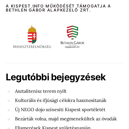
A KISPEST.INFO MŰKÖDÉSÉT TÁMOGATJA A
BETHLEN GÁBOR ALAPKEZELŐ ZRT.
Legutóbbi bejegyzések
Asztalitenisz terem nyílt
Kulturális és ifjúsági célokra hasznosítanák
Új NEGO dojo színesíti Kispest sportéletét
Bezárták volna, majd megmenekültek az óvodák
Elismerések Kispest születésnapján