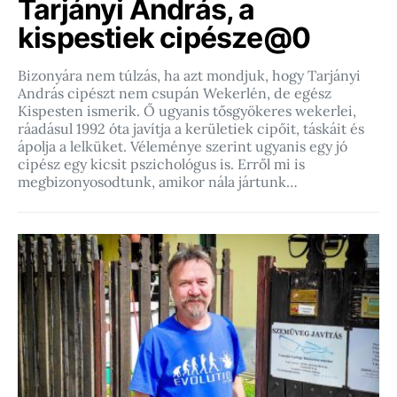
Tarjányi András, a
kispestiek cipésze@0
Bizonyára nem túlzás, ha azt mondjuk, hogy Tarjányi
András cipészt nem csupán Wekerlén, de egész
Kispesten ismerik. Ő ugyanis tősgyökeres wekerlei,
ráadásul 1992 óta javítja a kerületiek cipőit, táskáit és
ápolja a lelküket. Véleménye szerint ugyanis egy jó
cipész egy kicsit pszichológus is. Erről mi is
megbizonyosodtunk, amikor nála jártunk…