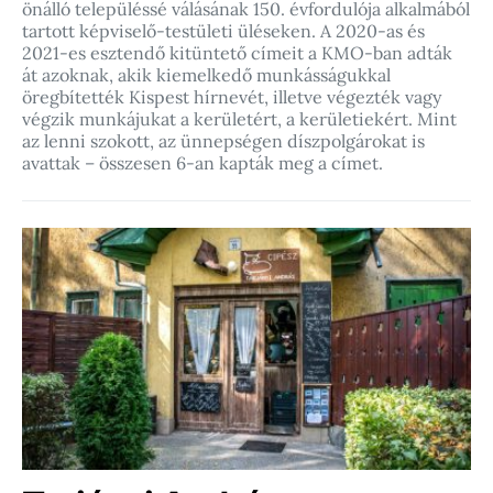
önálló településsé válásának 150. évfordulója alkalmából
tartott képviselő-testületi üléseken. A 2020-as és
2021-es esztendő kitüntető címeit a KMO-ban adták
át azoknak, akik kiemelkedő munkásságukkal
öregbítették Kispest hírnevét, illetve végezték vagy
végzik munkájukat a kerületért, a kerületiekért. Mint
az lenni szokott, az ünnepségen díszpolgárokat is
avattak – összesen 6-an kapták meg a címet.