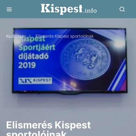
Kezdőlap
Elismerés Kispest sportolóinak
Elismerés Kispest
sportolóinak