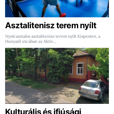
Asztalitenisz terem nyílt
Nyolcasztalos asztalitenisz terem nyílt Kispesten, a
Hunyadi utcában az Aktív…
Kulturális és ifjúsági