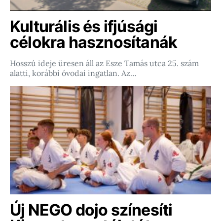
Kulturális és ifjúsági
célokra hasznosítanák
Hosszú ideje üresen áll az Esze Tamás utca 25. szám
alatti, korábbi óvodai ingatlan. Az…
Új NEGO dojo színesíti