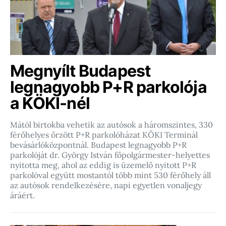
Megnyílt Budapest
legnagyobb P+R parkolója
a KÖKI-nél
Mától birtokba vehetik az autósok a háromszintes, 330
férőhelyes őrzött P+R parkolóházat KÖKI Terminál
bevásárlóközpontnál. Budapest legnagyobb P+R
parkolóját dr. György István főpolgármester-helyettes
nyitotta meg, ahol az eddig is üzemelő nyitott P+R
parkolóval együtt mostantól több mint 530 férőhely áll
az autósok rendelkezésére, napi egyetlen vonaljegy
áráért.