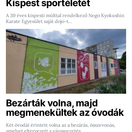
Kispest sportéletét
A 30 éves kispesti múlttal rendelkező Nego Kyokushin
Karate Egyesület saját dojo-t…
Bezárták volna, majd
megmenekültek az óvodák
Két óvodát érintett volna az a bezárás, összevonás,
amelyet eltervezett a városvezetés.…