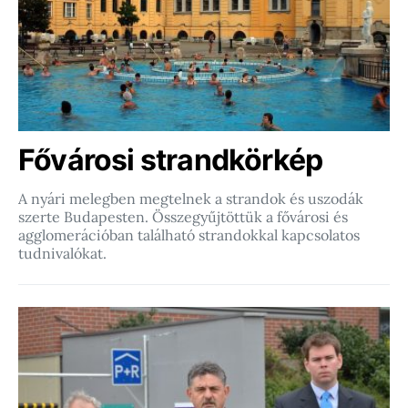
Fővárosi strandkörkép
A nyári melegben megtelnek a strandok és uszodák
szerte Budapesten. Összegyűjtöttük a fővárosi és
agglomerációban található strandokkal kapcsolatos
tudnivalókat.