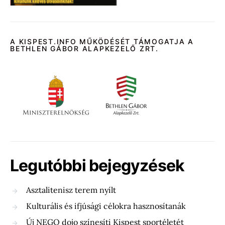
A KISPEST.INFO MŰKÖDÉSÉT TÁMOGATJA A
BETHLEN GÁBOR ALAPKEZELŐ ZRT.
Legutóbbi bejegyzések
Asztalitenisz terem nyílt
Kulturális és ifjúsági célokra hasznosítanák
Új NEGO dojo színesíti Kispest sportéletét