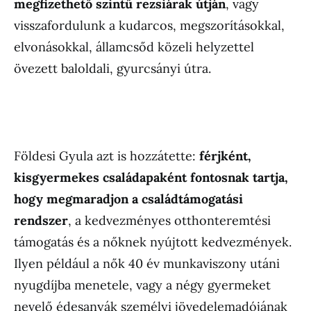
megfizethető szintű rezsiárak útján
, vagy
visszafordulunk a kudarcos, megszorításokkal,
elvonásokkal, államcsőd közeli helyzettel
övezett baloldali, gyurcsányi útra.
Földesi Gyula azt is hozzátette:
férjként,
kisgyermekes családapaként fontosnak tartja,
hogy megmaradjon a családtámogatási
rendszer
, a kedvezményes otthonteremtési
támogatás és a nőknek nyújtott kedvezmények.
Ilyen például a nők 40 év munkaviszony utáni
nyugdíjba menetele, vagy a négy gyermeket
nevelő édesanyák személyi jövedelemadójának