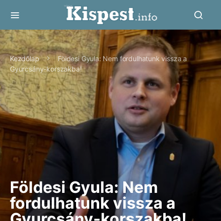
Kezdőlap
Földesi Gyula: Nem fordulhatunk vissza a
Gyurcsány-korszakba!
Földesi Gyula: Nem
fordulhatunk vissza a
Gyurcsány-korszakba!