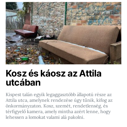
Kosz és káosz az Attila
utcában
Kispest talán egyik legaggasztóbb állapotú része az
Attila utca, amelynek rendezése úgy tűnik, kifog az
önkormányzaton. Kosz, szemét, rendetlenség, és
térfigyelő kamera, amely mintha azért lenne, hogy
lehessen a lomokat valami alá pakolni.