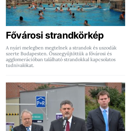
Fővárosi strandkörkép
A nyári melegben megtelnek a strandok és uszodák
szerte Budapesten. Összegyűjtöttük a fővárosi és
agglomerációban található strandokkal kapcsolatos
tudnivalókat.