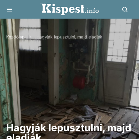
Kezdőlap
Hagyják lepusztulni, majd eladják
Hagyják lepusztulni, majd
eladják