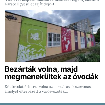
Karate Egyesület saját dojo-t…
Bezárták volna, majd
megmenekültek az óvodák
Két óvodát érintett volna az a bezárás, összevonás,
amelyet eltervezett a városvezetés.…