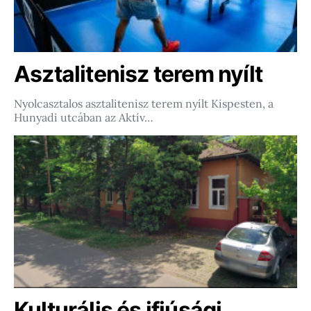
Asztalitenisz terem nyílt
Nyolcasztalos asztalitenisz terem nyílt Kispesten, a
Hunyadi utcában az Aktív…
Kulturális és ifjúsági