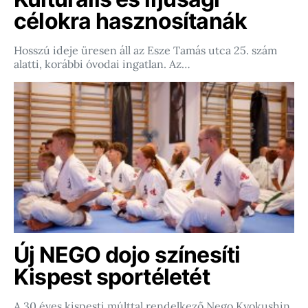
célokra hasznosítanák
Hosszú ideje üresen áll az Esze Tamás utca 25. szám
alatti, korábbi óvodai ingatlan. Az…
Új NEGO dojo színesíti
Kispest sportéletét
A 30 éves kispesti múlttal rendelkező Nego Kyokushin