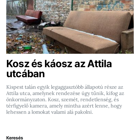
Kosz és káosz az Attila
utcában
Kispest talán egyik legaggasztóbb állapotú része az
Attila utca, amelynek rendezése úgy tűnik, kifog az
önkormányzaton. Kosz, szemét, rendetlenség, és
térfigyelő kamera, amely mintha azért lenne, hogy
lehessen a lomokat valami alá pakolni.
Keresés