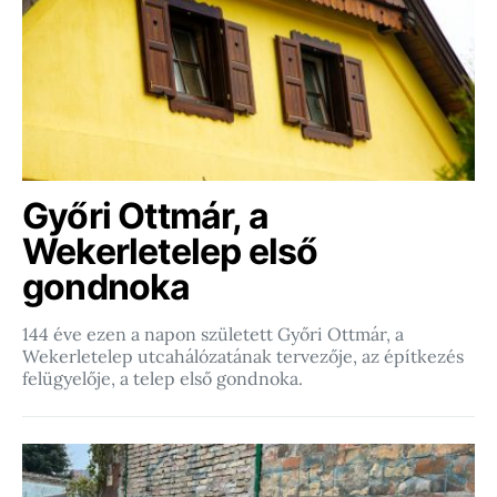
Győri Ottmár, a
Wekerletelep első
gondnoka
144 éve ezen a napon született Győri Ottmár, a
Wekerletelep utcahálózatának tervezője, az építkezés
felügyelője, a telep első gondnoka.