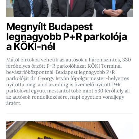
Megnyílt Budapest
legnagyobb P+R parkolója
a KÖKI-nél
Mától birtokba vehetik az autósok a háromszintes, 330
férőhelyes őrzött P+R parkolóházat KÖKI Terminál
bevásárlóközpontnál. Budapest legnagyobb P+R
parkolóját dr. György István főpolgármester-helyettes
nyitotta meg, ahol az eddig is üzemelő nyitott P+R
parkolóval együtt mostantól több mint 530 férőhely áll
az autósok rendelkezésére, napi egyetlen vonaljegy
áráért.