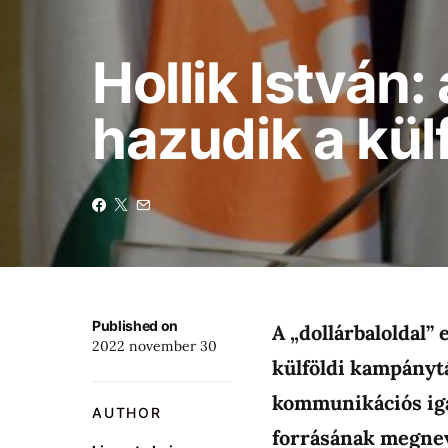
Hollik István:
hazudik a kü
Published on
A „dollárbaloldal”
2022 november 30
külföldi kampánytá
kommunikációs igaz
AUTHOR
forrásának megne