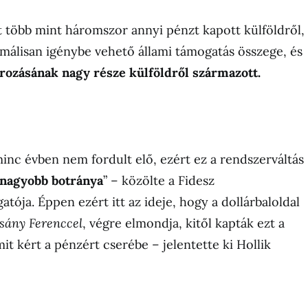
át több mint háromszor annyi pénzt kapott külföldről,
álisan igénybe vehető állami támogatás összege, és
ozásának nagy része külföldről származott.
minc évben nem fordult elő, ezért ez a rendszerváltás
gnagyobb botránya
” – közölte a Fidesz
tója. Éppen ezért itt az ideje, hogy a dollárbaloldal
ány Ferenccel
, végre elmondja, kitől kapták ezt a
it kért a pénzért cserébe – jelentette ki Hollik