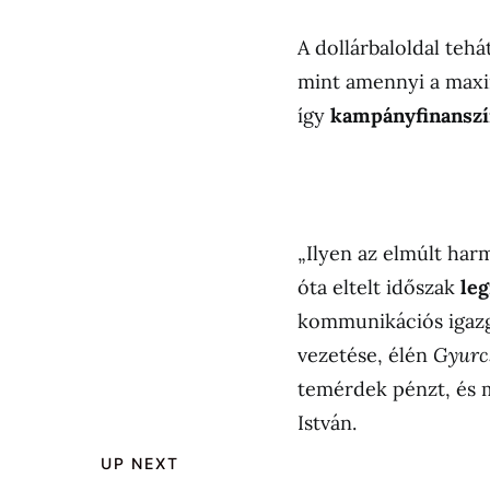
A dollárbaloldal teh
mint amennyi a maxim
így
kampányfinanszír
„Ilyen az elmúlt har
óta eltelt időszak
le
kommunikációs igazga
vezetése, élén
Gyurcs
temérdek pénzt, és m
István.
UP NEXT