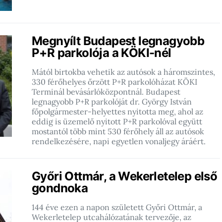
Megnyílt Budapest legnagyobb
P+R parkolója a KÖKI-nél
Mától birtokba vehetik az autósok a háromszintes,
330 férőhelyes őrzött P+R parkolóházat KÖKI
Terminál bevásárlóközpontnál. Budapest
legnagyobb P+R parkolóját dr. György István
főpolgármester-helyettes nyitotta meg, ahol az
eddig is üzemelő nyitott P+R parkolóval együtt
mostantól több mint 530 férőhely áll az autósok
rendelkezésére, napi egyetlen vonaljegy áráért.
Győri Ottmár, a Wekerletelep első
gondnoka
144 éve ezen a napon született Győri Ottmár, a
Wekerletelep utcahálózatának tervezője, az