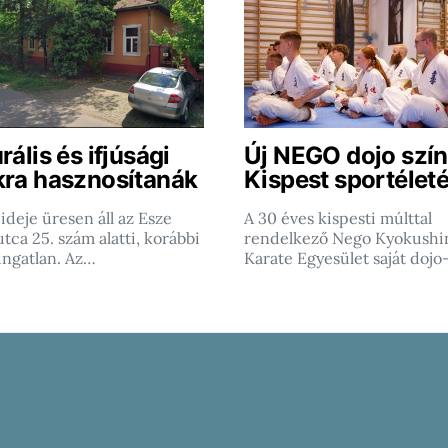
rális és ifjúsági
Új NEGO dojo szín
kra hasznosítanák
Kispest sportéleté
ideje üresen áll az Esze
A 30 éves kispesti múlttal
tca 25. szám alatti, korábbi
rendelkező Nego Kyokushi
ingatlan. Az…
Karate Egyesület saját dojo