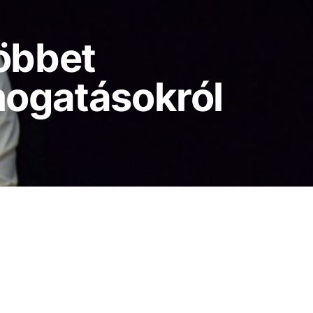
többet
mogatásokról