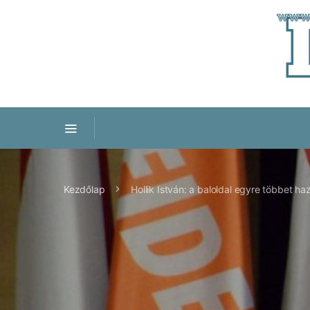
Kezdőlap
Hollik István: a baloldal egyre többet 