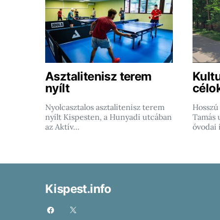
Asztalitenisz terem
Kultu
nyílt
célo
Nyolcasztalos asztalitenisz terem
Hosszú 
nyílt Kispesten, a Hunyadi utcában
Tamás u
az Aktív…
óvodai 
Kispest.info