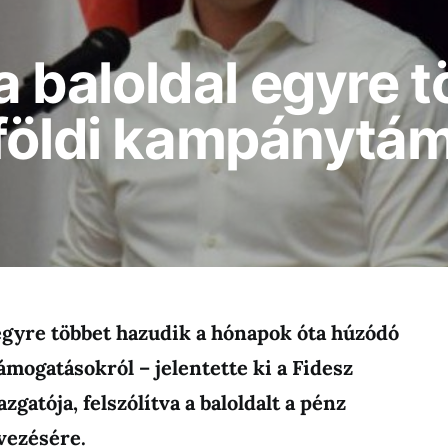
 a baloldal egyre 
lföldi kampánytá
 egyre többet hazudik a hónapok óta húzódó
mogatásokról – jelentette ki a Fidesz
gatója, felszólítva a baloldalt a pénz
vezésére.