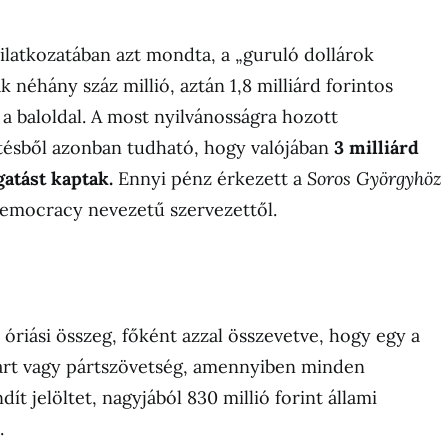
latkozatában azt mondta, a „guruló dollárok
 néhány száz millió, aztán 1,8 milliárd forintos
 a baloldal. A most nyilvánosságra hozott
entésből azonban tudható, hogy valójában
3 milliárd
gatást kaptak.
Ennyi pénz érkezett a
Soros Györgyhöz
Democracy nevezetű szervezettől.
 óriási összeg, főként azzal összevetve, hogy egy a
párt vagy pártszövetség, amennyiben minden
dít jelöltet, nagyjából 830 millió forint állami
.