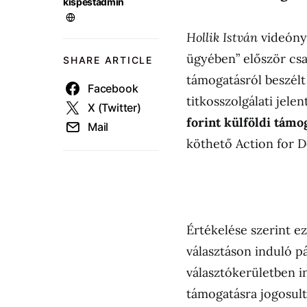
kispestadmin
Hollik István
videónyi
ügyében” először csak
SHARE ARTICLE
támogatásról beszélt
Facebook
titkosszolgálati jel
X (Twitter)
forint külföldi támo
Mail
köthető Action for 
Értékelése szerint ez
választáson induló 
választókerületben in
támogatásra jogosult