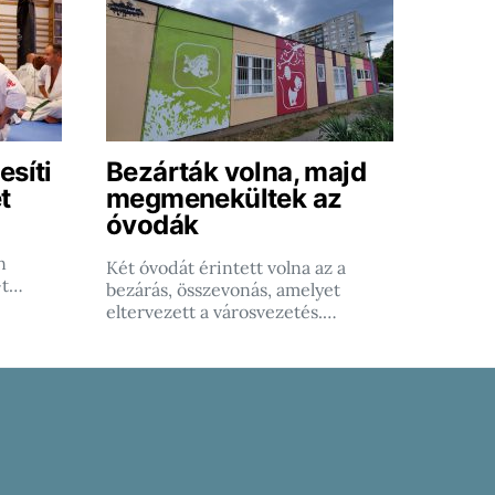
esíti
Bezárták volna, majd
t
megmenekültek az
óvodák
n
Két óvodát érintett volna az a
-t…
bezárás, összevonás, amelyet
eltervezett a városvezetés.…