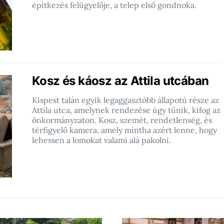
építkezés felügyelője, a telep első gondnoka.
Kosz és káosz az Attila utcában
Kispest talán egyik legaggasztóbb állapotú része az
Attila utca, amelynek rendezése úgy tűnik, kifog az
önkormányzaton. Kosz, szemét, rendetlenség, és
térfigyelő kamera, amely mintha azért lenne, hogy
lehessen a lomokat valami alá pakolni.