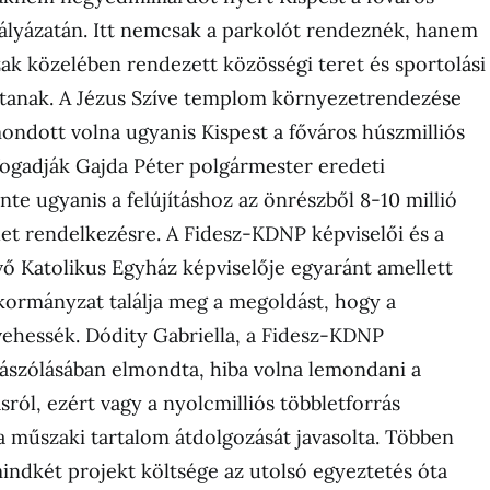
pályázatán. Itt nemcsak a parkolót rendeznék, hanem
zak közelében rendezett közösségi teret és sportolási
kítanak. A Jézus Szíve templom környezetrendezése
mondott volna ugyanis Kispest a főváros húszmilliós
fogadják Gajda Péter polgármester eredeti
inte ugyanis a felújításhoz az önrészből 8-10 millió
ület rendelkezésre. A Fidesz-KDNP képviselői és a
vő Katolikus Egyház képviselője egyaránt amellett
kormányzat találja meg a megoldást, hogy a
ehessék. Dódity Gabriella, a Fidesz-KDNP
ászólásában elmondta, hiba volna lemondani a
ról, ezért vagy a nyolcmilliós többletforrás
a műszaki tartalom átdolgozását javasolta. Többen
mindkét projekt költsége az utolsó egyeztetés óta