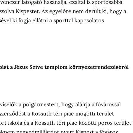
enezer látogató használja, ezáltal is sportosabbá,
solva Kispestet. Az egyelőre nem derült ki, hogy a
vel ki fogja ellátni a sporttal kapcsolatos
ntést a Jézus Szíve templom környezetrendezéséről
iselők a polgármestert, hogy aláírja a fővárossal
zerződést a Kossuth téri piac mögötti terület
rt iskola és a Kossuth téri piac közötti poros terület
aknem negyedmilliárdot nyert Kispest a főváros