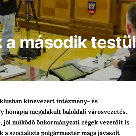
 a második testül
ciklusban kinevezett intézmény- és
y hónapja megalakult baloldali városvezetés.
 jól működő önkormányzati cégek vezetőit is
 a szocialista polgármester maga javasolt