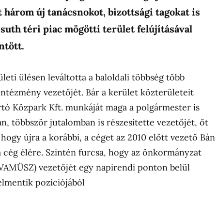
t három új tanácsnokot, bizottsági tagokat is
ssuth téri piac mögötti terület felújításával
ntött.
ületi ülésen leváltotta a baloldali többség több
ntézmény vezetőjét. Bár a kerület közterületeit
tó Közpark Kft. munkáját maga a polgármester is
, többször jutalomban is részesítette vezetőjét, őt
hogy újra a korábbi, a céget az 2010 előtt vezető Bán
a cég élére. Szintén furcsa, hogy az önkormányzat
VAMÜSZ) vezetőjét egy napirendi ponton belül
lmentik pozíciójából