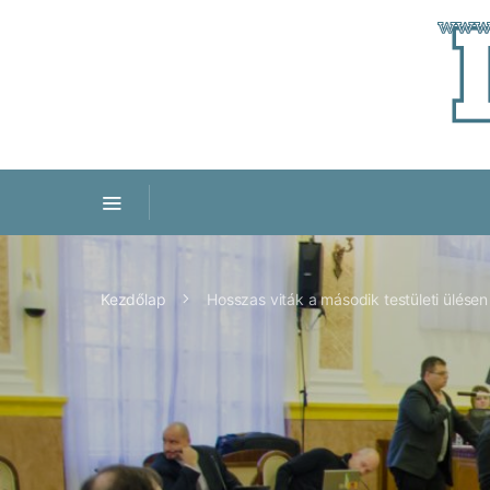
Kezdőlap
Hosszas viták a második testületi ülésen