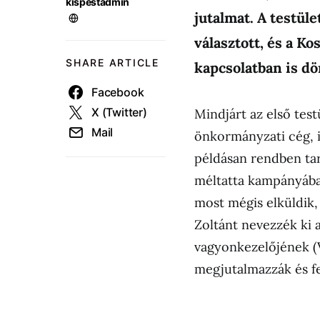
kispestadmin
jutalmat. A testüle
választott, és a Ko
SHARE ARTICLE
kapcsolatban is dö
Facebook
X (Twitter)
Mindjárt az első test
Mail
önkormányzati cég, i
példásan rendben tar
méltatta kampányában
most mégis elküldik, 
Zoltánt nevezzék ki 
vagyonkezelőjének (
megjutalmazzák és fe