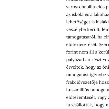
városrehabilitációs 
az iskola és a lakóhá
lehetőséget is kiala
veszélybe került, le
támogatásáról, ha el
előterjesztését. Szer
forint nem áll a ker
pályázatban részt ve
érveltek, hogy az ön
támogatást igénybe v
frakcióvezetője hozz
húszmilliós támogatás
előteremtését, vagy 
furcsállották, hogy 