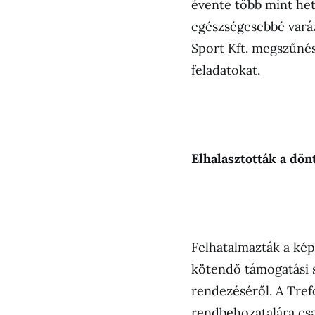
évente több mint hetv
egészségesebbé varáz
Sport Kft. megszűnésé
feladatokat.
Elhalasztották a dö
Felhatalmazták a képv
kötendő támogatási s
rendezéséről. A Trefo
rendbehozatalára cs