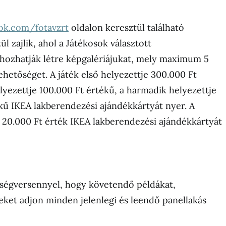
ok.com/fotavzrt
oldalon keresztül található
l zajlik, ahol a Játékosok választott
 hozhatják létre képgalériájukat, mely maximum 5
lehetőséget. A játék első helyezettje 300.000 Ft
lyezettje 100.000 Ft értékű, a harmadik helyezettje
kű IKEA lakberendezési ajándékkártyát nyer. A
 20.000 Ft érték IKEA lakberendezési ajándékkártyát
pségversennyel, hogy követendő példákat,
eket adjon minden jelenlegi és leendő panellakás