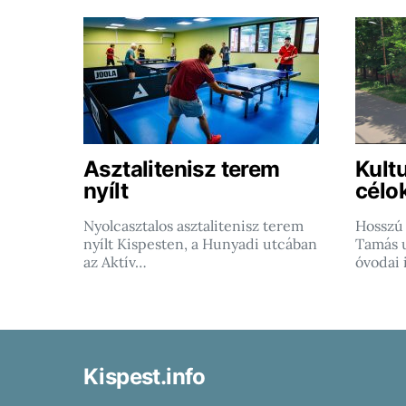
Asztalitenisz terem
Kultu
nyílt
célo
Nyolcasztalos asztalitenisz terem
Hosszú 
nyílt Kispesten, a Hunyadi utcában
Tamás u
az Aktív…
óvodai 
Kispest.info