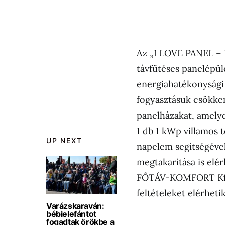
Az „I LOVE PANEL – 
távfűtéses panelépül
energiahatékonysági
fogyasztásuk csökke
panelházakat, amelye
1 db 1 kWp villamos 
UP NEXT
napelem segítségével
megtakarítása is elér
FŐTÁV-KOMFORT Kft. 
feltételeket elérheti
Varázskaraván:
bébielefántot
fogadtak örökbe a