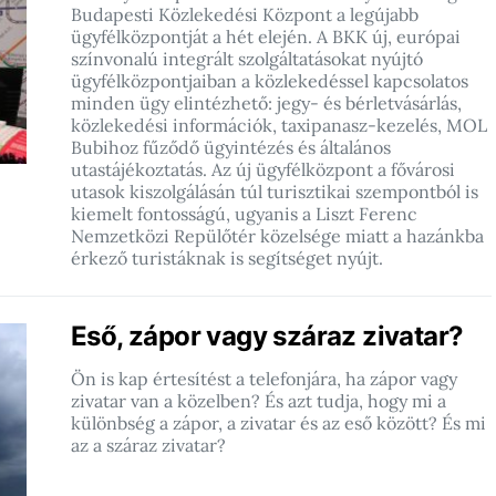
Budapesti Közlekedési Központ a legújabb
ügyfélközpontját a hét elején. A BKK új, európai
színvonalú integrált szolgáltatásokat nyújtó
ügyfélközpontjaiban a közlekedéssel kapcsolatos
minden ügy elintézhető: jegy- és bérletvásárlás,
közlekedési információk, taxipanasz-kezelés, MOL
Bubihoz fűződő ügyintézés és általános
utastájékoztatás. Az új ügyfélközpont a fővárosi
utasok kiszolgálásán túl turisztikai szempontból is
kiemelt fontosságú, ugyanis a Liszt Ferenc
Nemzetközi Repülőtér közelsége miatt a hazánkba
érkező turistáknak is segítséget nyújt.
Eső, zápor vagy száraz zivatar?
Ön is kap értesítést a telefonjára, ha zápor vagy
zivatar van a közelben? És azt tudja, hogy mi a
különbség a zápor, a zivatar és az eső között? És mi
az a száraz zivatar?