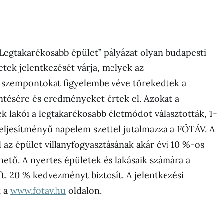
Legtakarékosabb épület” pályázat olyan budapesti
etek jelentkezését várja, melyek az
 szempontokat figyelembe véve törekedtek a
ntésére és eredményeket értek el. Azokat a
k lakói a legtakarékosabb életmódot választották, 1-
teljesítményű napelem szettel jutalmazza a FŐTÁV. A
 az épület villanyfogyasztásának akár évi 10 %-os
hető. A nyertes épületek és lakásaik számára a
20 % kedvezményt biztosít. A jelentkezési
k a
www.fotav.hu
oldalon.