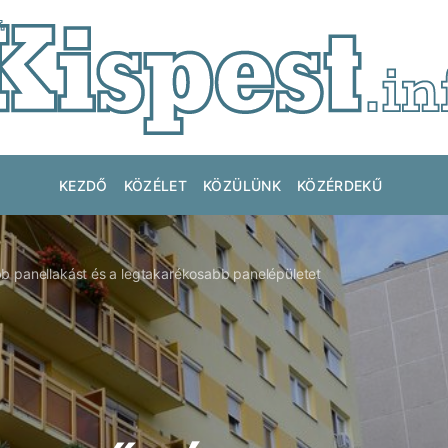
KEZDŐ
KÖZÉLET
KÖZÜLÜNK
KÖZÉRDEKŰ
b panellakást és a legtakarékosabb panelépületet