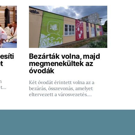
esíti
Bezárták volna, majd
t
megmenekültek az
óvodák
n
Két óvodát érintett volna az a
-t…
bezárás, összevonás, amelyet
eltervezett a városvezetés.…