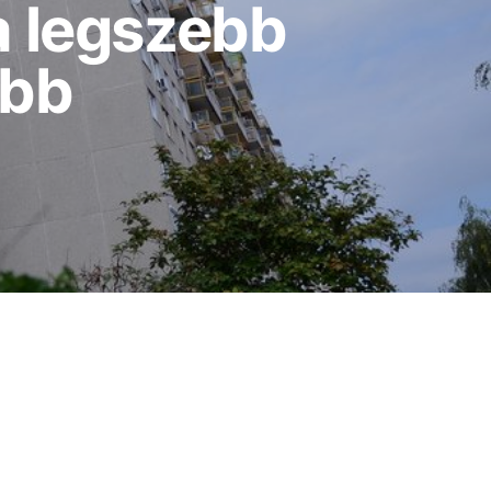
a legszebb
abb