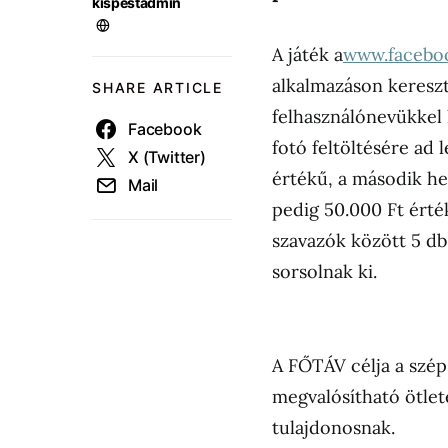
kispestadmin
A játék a
www.facebo
alkalmazáson keresztü
SHARE ARTICLE
felhasználónevükkel
Facebook
fotó feltöltésére ad 
X (Twitter)
értékű, a második he
Mail
pedig 50.000 Ft érté
szavazók között 5 db
sorsolnak ki.
A FŐTÁV célja a szé
megvalósítható ötlet
tulajdonosnak.