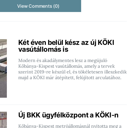
View Comments (0)
Két éven belül kész az új KÖKI
vasútállomás is
Modern és akadálymentes lesz a megújuló
Kőbánya-Kispest vasútállomás, amely a tervek
szerint 2019-re készül el, és tökéletesen illeszkedik
majd a KÖKI már átépített, felújított arculatához.
Új BKK ügyfélközpont a KÖKI-n
Kőbánya-Kispest metróállomásnál nyitotta meg a