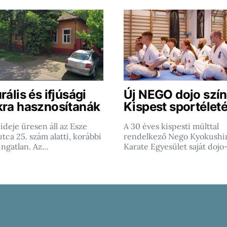
rális és ifjúsági
Új NEGO dojo szín
kra hasznosítanák
Kispest sportéleté
ideje üresen áll az Esze
A 30 éves kispesti múlttal
tca 25. szám alatti, korábbi
rendelkező Nego Kyokushi
ingatlan. Az…
Karate Egyesület saját dojo