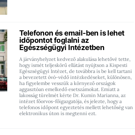
Telefonon és email-ben is lehet
időpontot foglalni az
Egészségügyi Intézetben
A járványhelyzet kedvező alakulása lehetővé tette,
hogy ismét teljeskörű ellátást nyújtson a Kispesti
Egészségügyi Intézet, de továbbra is be kell tartani
a bevezetett óvó-védő intézkedéseket, különösen,
ha figyelembe vesszük a környező országok
aggasztóan emelkedő esetszámokat. Emiatt a
lakosság türelmét kérte Dr. Kumin Marianna, az
intézet főorvos-főigazgatója, és jelezte, hogy a
telefonos időpont egyeztetés mellett lehetőség van
elektronikus úton is megtenni ezt.