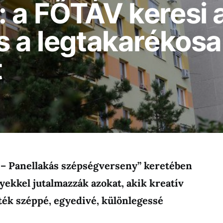
 a FŐTÁV keresi 
s a legtakarékos
t
– Panellakás szépségverseny” keretében
ekkel jutalmazzák azokat, akik kreatív
ték széppé, egyedivé, különlegessé