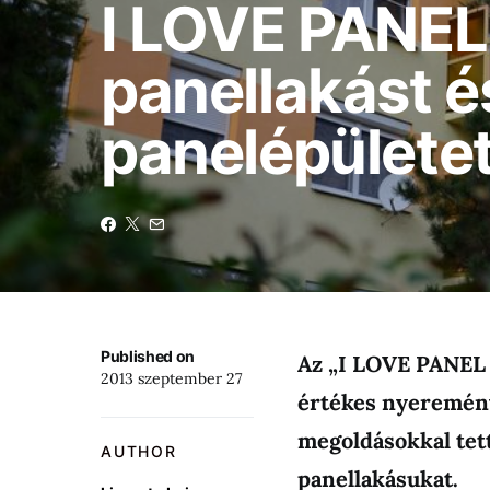
I LOVE PANEL:
panellakást é
panelépülete
Published on
Az „I LOVE PANEL 
2013 szeptember 27
értékes nyeremény
megoldásokkal tet
AUTHOR
panellakásukat.