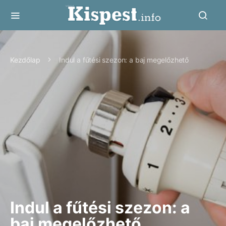
Kezdőlap
Indul a fűtési szezon: a baj megelőzhető
Indul a fűtési szezon: a
baj megelőzhető