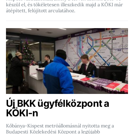
készül el, és tökéletesen illeszkedik majd a KÖKI már
átépített, felújított arculatához.
Új BKK ügyfélközpont a
KÖKI-n
Kőbánya-Kispest metróállomásnál nyitotta meg a
Budapesti Közlekedési Központ a legújabb