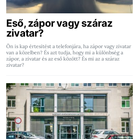
Eső, zápor vagy száraz
zivatar?
Ön is kap értesítést a telefonjára, ha zápor vagy zivatar
van a közelben? És azt tudja, hogy mi a különbség a
zápor, a zivatar és az eső között? És mi az a száraz
zivatar?