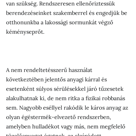
van szükség. Rendszeresen ellenőriztessük
berendezéseinket szakemberrel és engedjük be
otthonunkba a lakossági sormunkát végző
kéményseprőt.
A nem rendeltetésszerű használat
következtében jelentős anyagi kárral és
esetenként súlyos sérülésekkel járó tűzesetek
alakulhatnak ki, de nem ritka a fizikai robbanás
sem. Nagyobb eséllyel rakódik le káros anyag az
olyan égéstermék-elvezető rendszerben,
amelyben hulladékot vagy más, nem megfelelő
tüzelőanyagot égetnek, az elzáródott