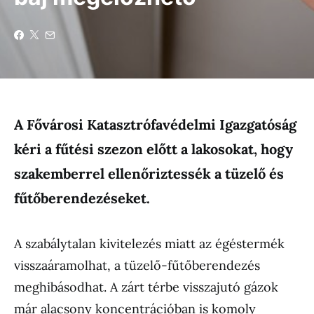
A Fővárosi Katasztrófavédelmi Igazgatóság
kéri a fűtési szezon előtt a lakosokat, hogy
szakemberrel ellenőriztessék a tüzelő és
fűtőberendezéseket.
A szabálytalan kivitelezés miatt az égéstermék
visszaáramolhat, a tüzelő-fűtőberendezés
meghibásodhat. A zárt térbe visszajutó gázok
már alacsony koncentrációban is komoly