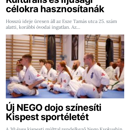
célokra hasznosítanák
Hosszú ideje üresen áll az Esze Tamás utca 25. szám
alatti, korábbi óvodai ingatlan. Az…
Új NEGO dojo színesíti
Kispest sportéletét
A 30 éves kispesti múlttal rendelkező Nego Kyokushin