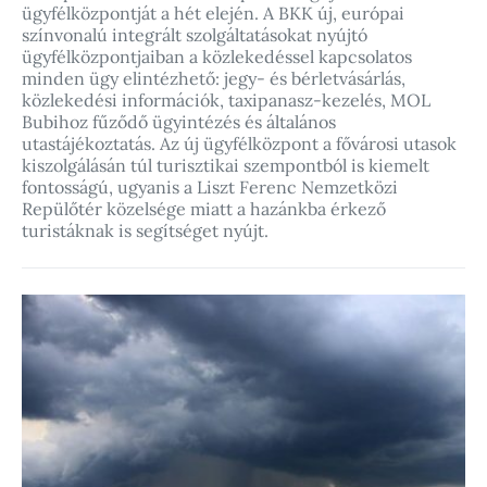
ügyfélközpontját a hét elején. A BKK új, európai
színvonalú integrált szolgáltatásokat nyújtó
ügyfélközpontjaiban a közlekedéssel kapcsolatos
minden ügy elintézhető: jegy- és bérletvásárlás,
közlekedési információk, taxipanasz-kezelés, MOL
Bubihoz fűződő ügyintézés és általános
utastájékoztatás. Az új ügyfélközpont a fővárosi utasok
kiszolgálásán túl turisztikai szempontból is kiemelt
fontosságú, ugyanis a Liszt Ferenc Nemzetközi
Repülőtér közelsége miatt a hazánkba érkező
turistáknak is segítséget nyújt.