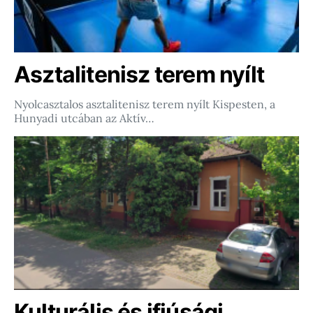
Asztalitenisz terem nyílt
Nyolcasztalos asztalitenisz terem nyílt Kispesten, a
Hunyadi utcában az Aktív…
Kulturális és ifjúsági