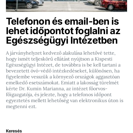
Telefonon és email-ben is
lehet időpontot foglalni az
Egészségügyi Intézetben
A járványhelyzet kedvező alakulása lehetővé tette,
hogy ismét teljeskörű ellátást nyújtson a Kispesti
Egészségügyi Intézet, de továbbra is be kell tartani a
bevezetett óvó-védő intézkedéseket, különösen, ha
figyelembe vesszük a környező országok aggasztóan
emelkedő esetszámokat. Emiatt a lakosság türelmét
kérte Dr. Kumin Marianna, az intézet főorvos-
főigazgatója, és jelezte, hogy a telefonos időpont
egyeztetés mellett lehetőség van elektronikus úton is
megtenni ezt.
Keresés