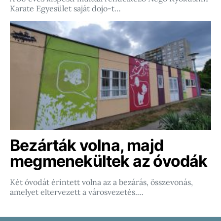
Karate Egyesület saját dojo-t…
Bezárták volna, majd
megmenekültek az óvodák
Két óvodát érintett volna az a bezárás, összevonás,
amelyet eltervezett a városvezetés.…