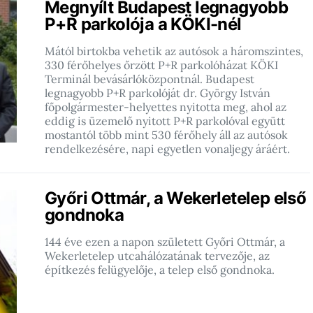
Megnyílt Budapest legnagyobb
P+R parkolója a KÖKI-nél
Mától birtokba vehetik az autósok a háromszintes,
330 férőhelyes őrzött P+R parkolóházat KÖKI
Terminál bevásárlóközpontnál. Budapest
legnagyobb P+R parkolóját dr. György István
főpolgármester-helyettes nyitotta meg, ahol az
eddig is üzemelő nyitott P+R parkolóval együtt
mostantól több mint 530 férőhely áll az autósok
rendelkezésére, napi egyetlen vonaljegy áráért.
Győri Ottmár, a Wekerletelep első
gondnoka
144 éve ezen a napon született Győri Ottmár, a
Wekerletelep utcahálózatának tervezője, az
építkezés felügyelője, a telep első gondnoka.