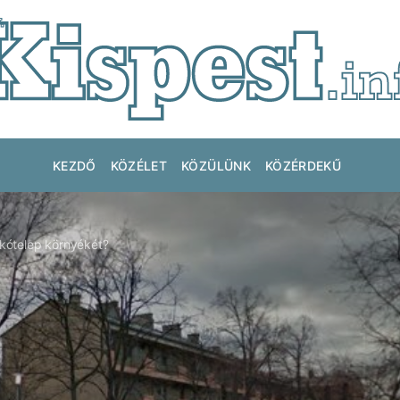
KEZDŐ
KÖZÉLET
KÖZÜLÜNK
KÖZÉRDEKŰ
lakótelep környékét?