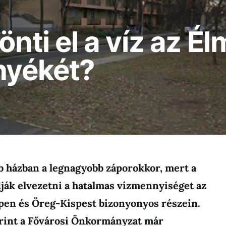
önti el a víz az 
nyékét?
bb házban a legnagyobb záporokkor, mert a
ják elvezetni a hatalmas vízmennyiséget az
pen és Öreg-Kispest bizonyonyos részein.
rint a Fővárosi Önkormányzat már