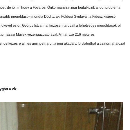
epét, de jó hír, hogy a Fővárosi Önkormányzat már foglalkozik a jogi probléma
orsabb megoldást – mondta Dódity, aki Földesi Gyulával, a Fidesz kispest-
lnökével és dr. György Istvánnal közösen tárgyalt a lehetséges megoldásokról
atornázási Művek vezérigazgatójával. A hiányzó 216 méteres
delkezésre áll, és amint elhárult a jogi akadály, folytatódhat a csatornahálózat
gött a víz