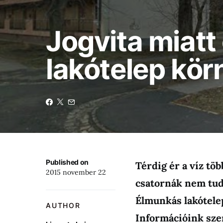
Jogvita miatt 
lakótelep kör
Published on
Térdig ér a víz tö
2015 november 22
csatornák nem tud
Élmunkás lakótele
AUTHOR
Információink sze