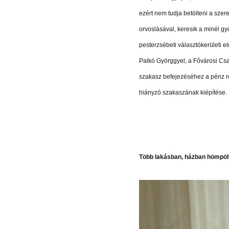
ezért nem tudja betölteni a szer
orvoslásával, keresik a minél gy
pesterzsébeti választókerületi e
Palkó Györggyel, a Fővárosi Cs
szakasz befejezéséhez a pénz ren
hiányzó szakaszának kiépítése.
Több lakásban, házban hömpöly