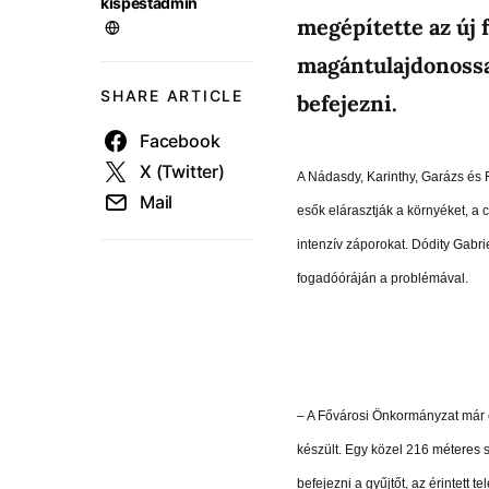
kispestadmin
megépítette az új 
magántulajdonossa
SHARE ARTICLE
befejezni.
Facebook
X (Twitter)
A Nádasdy, Karinthy, Garázs és
Mail
esők elárasztják a környéket, a
intenzív záporokat. Dódity Gabr
fogadóóráján a problémával.
– A Fővárosi Önkormányzat már é
készült. Egy közel 216 méteres 
befejezni a gyűjtőt, az érintett