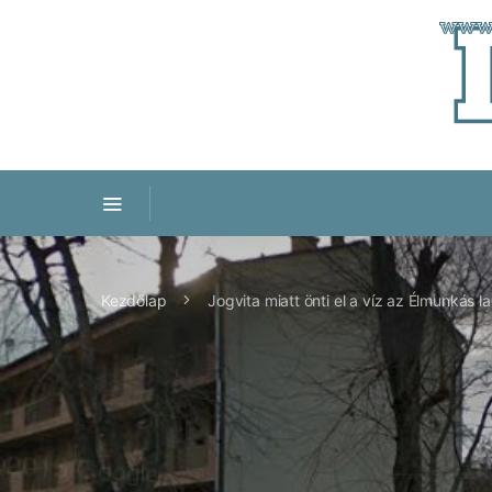
Kezdőlap
Jogvita miatt önti el a víz az Élmunkás 