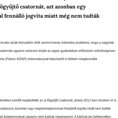
főgyűjtő csatornát, azt azonban egy
l fennálló jogvita miatt még nem tudták
 Fecske utcák környékén élők szerint immár évtizedes probléma, hogy a nagyobb
 csatornák ugyanis nehezen bírják az egyre gyakrabban előforduló szélsőségesen
iella (Fidesz-KDNP) önkormányzati képviselőt is többen megkeresték
vekkel ezelőtt megépítette az új főgyűjtő csatornát, amely 2012-ben részben el is
szakaszon azonban egy magántulajdonossal folytatott jogvita miatt nem tudták
 telek tulajdonosával ugyanis nem tudnak megegyezni. A hálózat így befejezetlen,