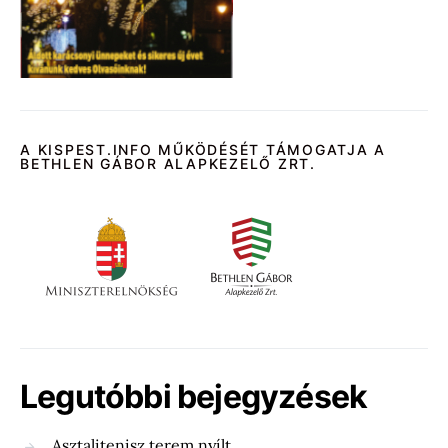
A KISPEST.INFO MŰKÖDÉSÉT TÁMOGATJA A
BETHLEN GÁBOR ALAPKEZELŐ ZRT.
Legutóbbi bejegyzések
Asztalitenisz terem nyílt