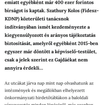
emiatt egyébként már 400 ezer forintos
bírságot is kaptak. Szathury Kolos (Fidesz-
KDNP) közterületi tanácsnok
indítványában ismét kezdeményezte a
kiegyensúlyozott és arányos tájékoztatás
biztosítását, amelyről egyébként 2015-ben
egyszer már döntött a képviselő-testület,
csak a jelek szerint ez Gajdáékat nem
annyira érdekli…
Az utcákat járva nap mint nap olvashatunk az
intézmények és megállókban elhelyezett
önkormányzati hirdetőtáblákon a baloldali
városvezetés minden lépéséről, más azonban