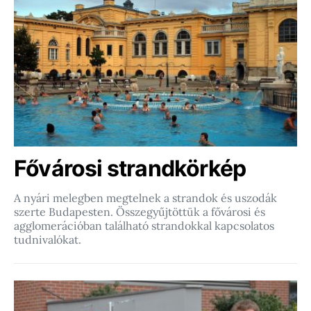
Fővárosi strandkörkép
A nyári melegben megtelnek a strandok és uszodák
szerte Budapesten. Összegyűjtöttük a fővárosi és
agglomerációban található strandokkal kapcsolatos
tudnivalókat.