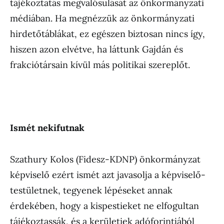
tájékoztatás megvalósulását az önkormányzati
médiában. Ha megnézzük az önkormányzati
hirdetőtáblákat, ez egészen biztosan nincs így,
hiszen azon elvétve, ha láttunk Gajdán és
frakciótársain kívül más politikai szereplőt.
Ismét nekifutnak
Szathury Kolos (Fidesz-KDNP) önkormányzat
képviselő ezért ismét azt javasolja a képviselő-
testületnek, tegyenek lépéseket annak
érdekében, hogy a kispestieket ne elfogultan
tájékoztassák, és a kerületiek adóforintjából