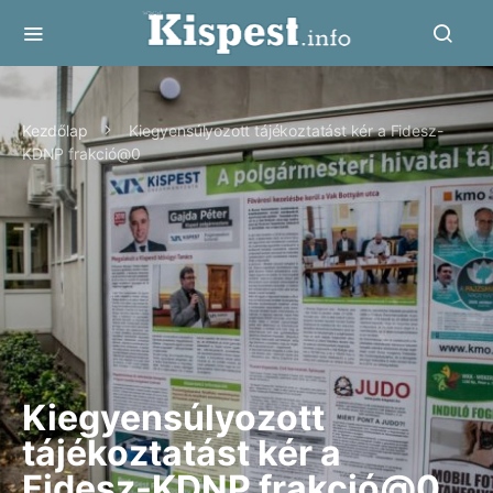
Kezdőlap
Kiegyensúlyozott tájékoztatást kér a Fidesz-
KDNP frakció@0
Kiegyensúlyozott
tájékoztatást kér a
Fidesz-KDNP frakció@0