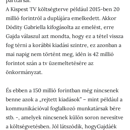
párttársai.
A Kispest TV költségterve például 2015-ben 20
millió forintról a duplájára emelkedett. Akkor
Dódity Gabriella kifogásolta az emelést, erre
Gajda válaszul azt mondta, hogy ez a tétel vissza
fog térni a korábbi kiadási szintre, ez azonban a
mai napig nem történt meg, idén is 42 millió
forintot szán a tv üzemeltetésére az
önkormányzat.
És ebben a 150 millió forintban még nincsenek
benne azok a „rejtett kiadások” – mint például a
kommunikációval foglalkozó munkatársak bére
stb. -, amelyek nincsenek külön soron nevesítve
a költségvetésben. Jól látszódik, hogyGajdáék