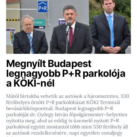
Megnyílt Budapest
legnagyobb P+R parkolója
a KÖKI-nél
Mától birtokba vehetik az autósok a háromszintes, 330
férőhelyes őrzött P+R parkolóházat KÖKI Terminál
bevásárlóközpontnál. Budapest legnagyobb P+R
parkolóját dr. György István főpolgármester-helyettes
nyitotta meg, ahol az eddig is üzemelő nyitott P+R
parkolóval együtt mostantól több mint 530 férőhely áll
az autósok rendelkezésére, napi egyetlen vonaljegy