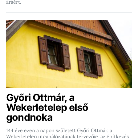
áráért.
Győri Ottmár, a
Wekerletelep első
gondnoka
144 éve ezen a napon született Győri Ottmár, a
Wekerletelep utcahálózatának tervezője, az építkezés