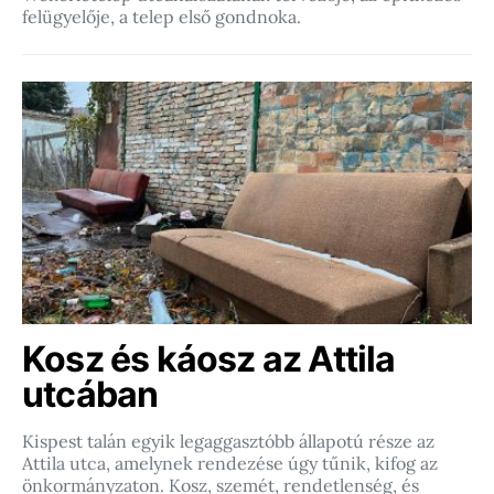
felügyelője, a telep első gondnoka.
Kosz és káosz az Attila
utcában
Kispest talán egyik legaggasztóbb állapotú része az
Attila utca, amelynek rendezése úgy tűnik, kifog az
önkormányzaton. Kosz, szemét, rendetlenség, és