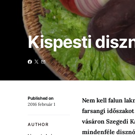
Kispesti dis
Published on
Nem kell falun lak
2016 február 1
farsangi időszakot
vásáron Szegedi Ká
AUTHOR
mindenféle disznós