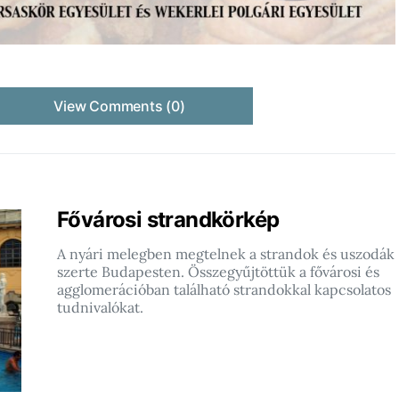
View Comments (0)
Fővárosi strandkörkép
A nyári melegben megtelnek a strandok és uszodák
szerte Budapesten. Összegyűjtöttük a fővárosi és
agglomerációban található strandokkal kapcsolatos
tudnivalókat.