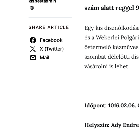
kispestadmin
szám alatt reggel 9
Egy kis disznólkodásr
SHARE ARTICLE
és a Wekerlei Polgár
Facebook
őstermelő kézműves s
X (Twitter)
szombat délelőtti d
Mail
vásárolni is lehet.
Időpont: 1016.02.06.
Helyszín: Ady Endre 