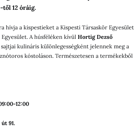
-től 12 óráig.
a hívja a kispestieket a Kispesti Társaskör Egyesület
i Egyesület. A húsféléken kívül
Hortig Dezső
ajtjai kulináris különlegességként jelennek meg a
isznótoros kóstoláson. Természetesen a termékekből
 09:00-12:00
út 91.