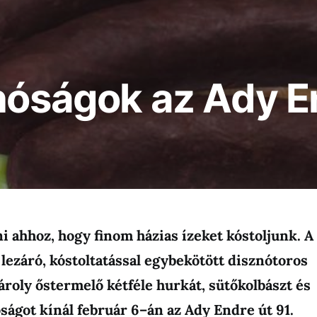
znóságok az Ady E
ni ahhoz, hogy finom házias ízeket kóstoljunk. A
 lezáró, kóstoltatással egybekötött disznótoros
roly őstermelő kétféle hurkát, sütőkolbászt és
ágot kínál február 6–án az Ady Endre út 91.