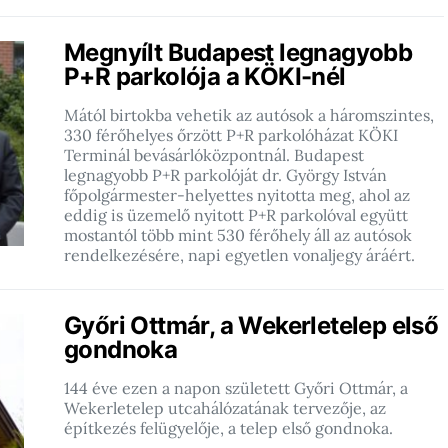
Megnyílt Budapest legnagyobb
P+R parkolója a KÖKI-nél
Mától birtokba vehetik az autósok a háromszintes,
330 férőhelyes őrzött P+R parkolóházat KÖKI
Terminál bevásárlóközpontnál. Budapest
legnagyobb P+R parkolóját dr. György István
főpolgármester-helyettes nyitotta meg, ahol az
eddig is üzemelő nyitott P+R parkolóval együtt
mostantól több mint 530 férőhely áll az autósok
rendelkezésére, napi egyetlen vonaljegy áráért.
Győri Ottmár, a Wekerletelep első
gondnoka
144 éve ezen a napon született Győri Ottmár, a
Wekerletelep utcahálózatának tervezője, az
építkezés felügyelője, a telep első gondnoka.