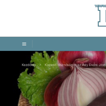
Kezdőlap
Kispesti disznóságok az Ady Endre úton