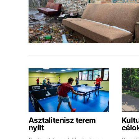
Asztalitenisz terem
Kultu
nyílt
célo