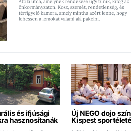
Attila utca, amelynek rendezése úgy tűnik, kifog az
önkormányzaton. Kosz, szemét, rendetlenség, és
térfigyelő kamera, amely mintha azért lenne, hogy
lehessen a lomokat valami alá pakolni.
rális és ifjúsági
Új NEGO dojo szín
kra hasznosítanák
Kispest sportéleté