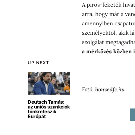
A piros-feketék hiva
arra, hogy már a ven
amennyiben csapatun
személyektől, akik l
szolgálat megtagadhatj
a mérkőzés közben i
UP NEXT
Fotó: honvedfc.hu
Deutsch Tamás:
az uniós szankciók
tönkreteszik
Európát