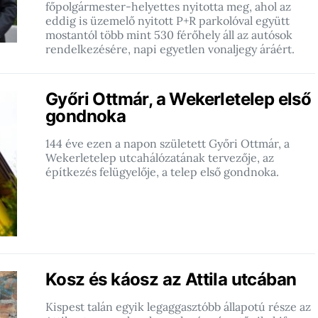
főpolgármester-helyettes nyitotta meg, ahol az
eddig is üzemelő nyitott P+R parkolóval együtt
mostantól több mint 530 férőhely áll az autósok
rendelkezésére, napi egyetlen vonaljegy áráért.
Győri Ottmár, a Wekerletelep első
gondnoka
144 éve ezen a napon született Győri Ottmár, a
Wekerletelep utcahálózatának tervezője, az
építkezés felügyelője, a telep első gondnoka.
Kosz és káosz az Attila utcában
Kispest talán egyik legaggasztóbb állapotú része az