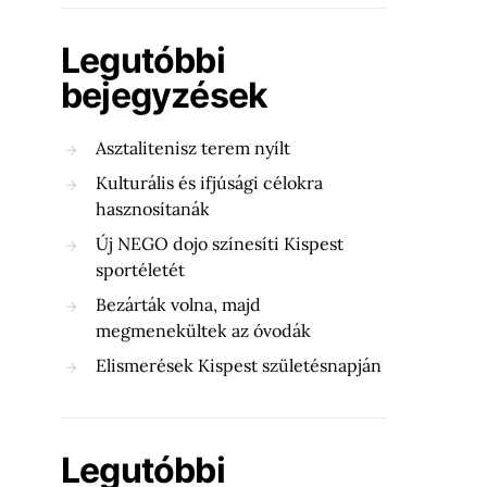
Legutóbbi
bejegyzések
Asztalitenisz terem nyílt
Kulturális és ifjúsági célokra
hasznosítanák
Új NEGO dojo színesíti Kispest
sportéletét
Bezárták volna, majd
megmenekültek az óvodák
Elismerések Kispest születésnapján
Legutóbbi