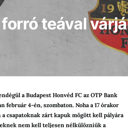
 forró teával vár
 vendégül a Budapest Honvéd FC az OTP Bank
ban február 4-én, szombaton. Noha a 17 órakor
 a csapatoknak zárt kapuk mögött kell pályára
ieknek nem kell teljesen nélkülözniük a