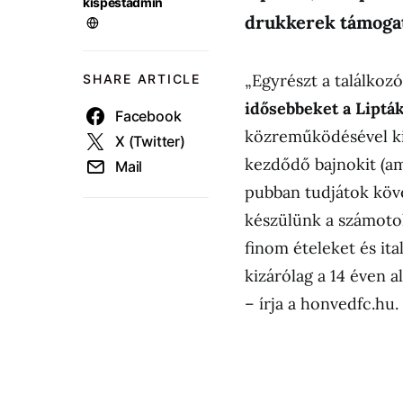
kispestadmin
drukkerek támogat
„Egyrészt a találkoz
SHARE ARTICLE
idősebbeket a Liptá
Facebook
közreműködésével ki
X (Twitter)
kezdődő bajnokit (am
Mail
pubban tudjátok köve
készülünk a számotok
finom ételeket és ita
kizárólag a 14 éven al
– írja a honvedfc.hu.