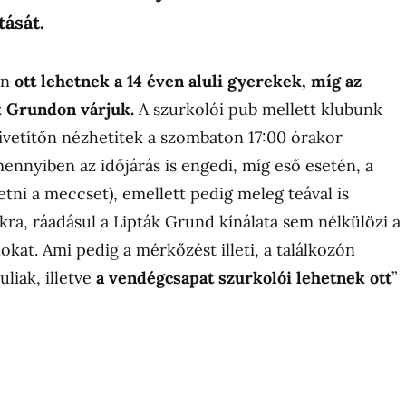
ását.
ón
ott lehetnek a 14 éven aluli gyerekek, míg az
k Grundon várjuk.
A szurkolói pub mellett klubunk
vetítőn nézhetitek a szombaton 17:00 órakor
ennyiben az időjárás is engedi, míg eső esetén, a
tni a meccset), emellett pedig meleg teával is
ra, ráadásul a Lipták Grund kínálata sem nélkülözi a
lokat. Ami pedig a mérkőzést illeti, a találkozón
uliak, illetve
a vendégcsapat szurkolói lehetnek ott
”