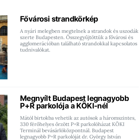
Fővárosi strandkörkép
A nyári melegben megtelnek a strandok és uszodák
szerte Budapesten. Összegyűjtöttük a fővárosi és
agglomerációban található strandokkal kapcsolatos
tudnivalókat.
Megnyílt Budapest legnagyobb
P+R parkolója a KÖKI-nél
Mától birtokba vehetik az autósok a háromszintes,
330 férőhelyes őrzött P+R parkolóházat KÖKI
Terminál bevásárlóközpontnál. Budapest
legnagyobb P+R parkolóját dr. György István