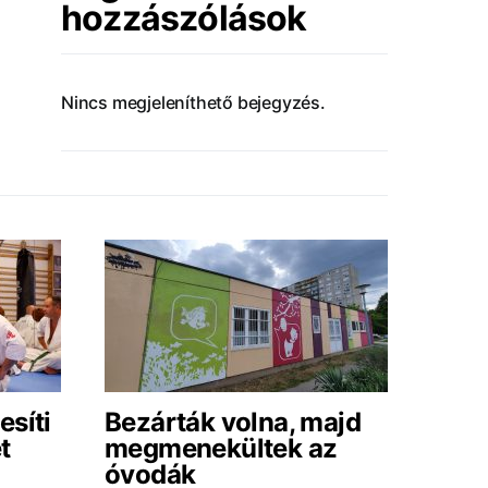
hozzászólások
Nincs megjeleníthető bejegyzés.
esíti
Bezárták volna, majd
t
megmenekültek az
óvodák