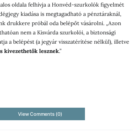
talos oldala felhívja a Honvéd-szurkolók figyelmét
dégjegy kiadása is megtagadható a pénztáraknál,
k drukkere próbál oda belépőt vásárolni. „Azon
áthatóan nem a Kisvárda szurkolói, a biztonsági
a a belépést (a jegyár visszatérítése nélkül), illetve
s kivezethetők lesznek
.”
View Comments (0)