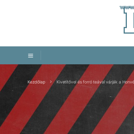
Kezdőlap
Kivetítővel és forró teával várják a Hon