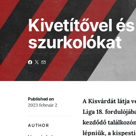
Kivetítővel és
szurkolókat
Published on
A Kisvárdát látja
2023 február 2
Liga 18. fordulójá
kezdődő találkozón
AUTHOR
lépniük, a kispest