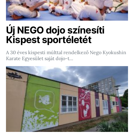
Új NEGO dojo színesíti
Kispest sportéletét
A 30 éves kispesti múlttal rendelkező Nego Kyokushin
Karate Egyesület saját dojo-t…