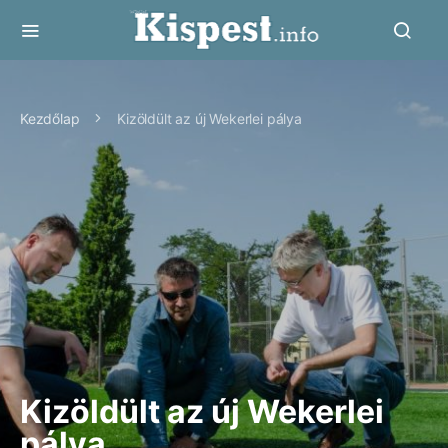
Kezdőlap
Kizöldült az új Wekerlei pálya
Kizöldült az új Wekerlei
pálya