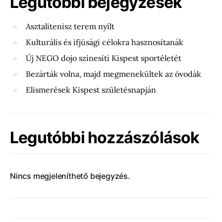
Legutóbbi bejegyzések
Asztalitenisz terem nyílt
Kulturális és ifjúsági célokra hasznosítanák
Új NEGO dojo színesíti Kispest sportéletét
Bezárták volna, majd megmenekültek az óvodák
Elismerések Kispest születésnapján
Legutóbbi hozzászólások
Nincs megjeleníthető bejegyzés.