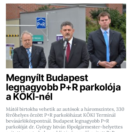
Megnyílt Budapest
legnagyobb P+R parkolója
a KÖKI-nél
Mától birtokba vehetik az autósok a háromszintes, 330
férőhelyes őrzött P+R parkolóházat KÖKI Terminál
bevásárlóközpontnál. Budapest legnagyobb P+R
parkolóját dr. György István főpolgármester-helyettes