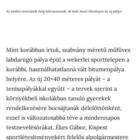
Az utolsó simítások még hátravannak, de már most látványos az új pálya
Mint korábban írtuk, szabvány méretű műfüves
labdarúgó pálya épül a wekerlei sporttelepen a
korábbi, használhatatlanná vált bitumenpálya
helyére. Az új 20×40 méteres pályát – a
teniszpályákkal együtt – a tervek szerint a
környékbeli iskolákban tanuló gyerekek
rendelkezésére bocsájtanák délelőttönként,
ezzel is változatosabbá téve a mindennapos
testnevelésórákat. Ékes Gábor, Kispest
sportlétesítményekért felelős alpolgármestere