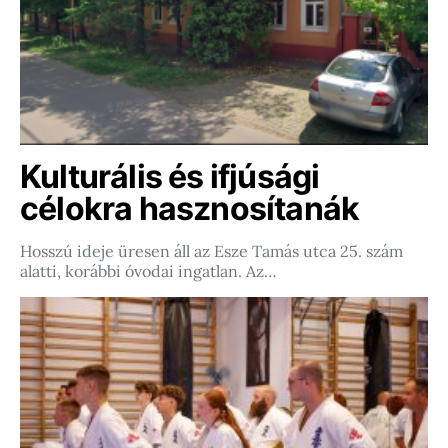
Kulturális és ifjúsági
célokra hasznosítanák
Hosszú ideje üresen áll az Esze Tamás utca 25. szám
alatti, korábbi óvodai ingatlan. Az…