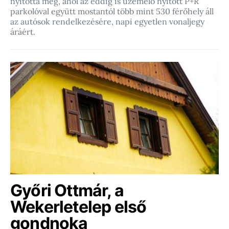
nyitotta meg, ahol az eddig is üzemelő nyitott P+R
parkolóval együtt mostantól több mint 530 férőhely áll
az autósok rendelkezésére, napi egyetlen vonaljegy
áráért.
Győri Ottmár, a
Wekerletelep első
gondnoka