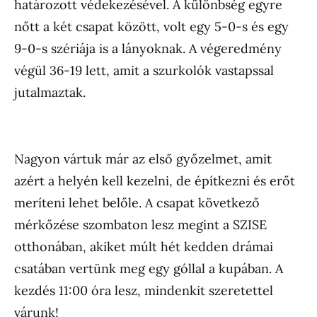
határozott védekezésével. A különbség egyre
nőtt a két csapat között, volt egy 5-0-s és egy
9-0-s szériája is a lányoknak. A végeredmény
végül 36-19 lett, amit a szurkolók vastapssal
jutalmaztak.
Nagyon vártuk már az első győzelmet, amit
azért a helyén kell kezelni, de építkezni és erőt
meríteni lehet belőle. A csapat következő
mérkőzése szombaton lesz megint a SZISE
otthonában, akiket múlt hét kedden drámai
csatában vertünk meg egy góllal a kupában. A
kezdés 11:00 óra lesz, mindenkit szeretettel
várunk!