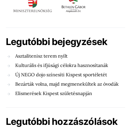
Legutóbbi bejegyzések
Asztalitenisz terem nyílt
Kulturális és ifjúsági célokra hasznosítanák
Új NEGO dojo színesíti Kispest sportéletét
Bezárták volna, majd megmenekültek az óvodák
Elismerések Kispest születésnapján
Legutóbbi hozzászólások