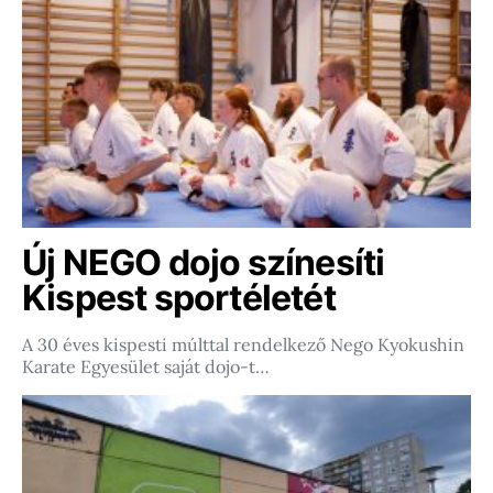
Új NEGO dojo színesíti
Kispest sportéletét
A 30 éves kispesti múlttal rendelkező Nego Kyokushin
Karate Egyesület saját dojo-t…