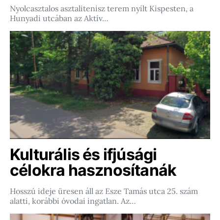
Nyolcasztalos asztalitenisz terem nyílt Kispesten, a
Hunyadi utcában az Aktív…
Kulturális és ifjúsági
célokra hasznosítanák
Hosszú ideje üresen áll az Esze Tamás utca 25. szám
alatti, korábbi óvodai ingatlan. Az…