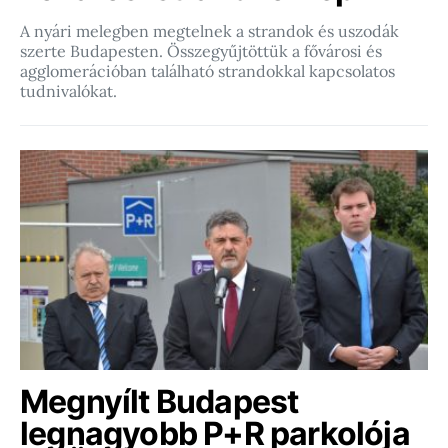
A nyári melegben megtelnek a strandok és uszodák
szerte Budapesten. Összegyűjtöttük a fővárosi és
agglomerációban található strandokkal kapcsolatos
tudnivalókat.
Megnyílt Budapest
legnagyobb P+R parkolója