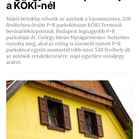
a KÖKI-nél
Mától birtokba vehetik az autósok a háromszintes, 330
férőhelyes őrzött P+R parkolóházat KÖKI Terminál
bevásárlóközpontnál. Budapest legnagyobb P+R
parkolóját dr. György István főpolgármester-helyettes
nyitotta meg, ahol az eddig is üzemelő nyitott P+R
parkolóval együtt mostantól több mint 530 férőhely áll
az autósok rendelkezésére, napi egyetlen vonaljegy
áráért.