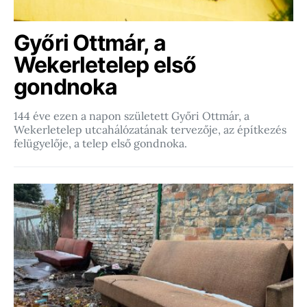
Győri Ottmár, a
Wekerletelep első
gondnoka
144 éve ezen a napon született Győri Ottmár, a
Wekerletelep utcahálózatának tervezője, az építkezés
felügyelője, a telep első gondnoka.