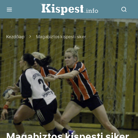
Kezdőlap
Magabiztos kispesti siker
Magabiztos kispesti siker