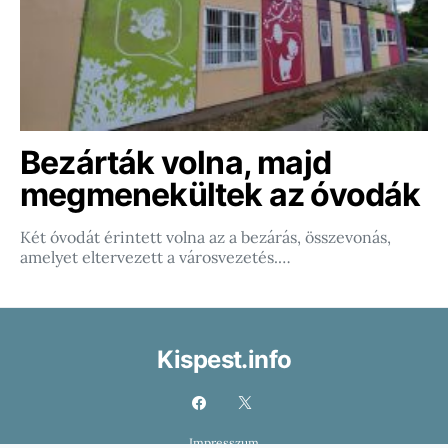
Bezárták volna, majd
megmenekültek az óvodák
Két óvodát érintett volna az a bezárás, összevonás,
amelyet eltervezett a városvezetés.…
Kispest.info
Impresszum