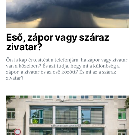
Eső, zápor vagy száraz
zivatar?
Ön is kap értesítést a telefonjára, ha zápor vagy zivatar
van a közelben? És azt tudja, hogy mi a különbség a
zápor, a zivatar és az eső között? És mi az a száraz
zivatar?