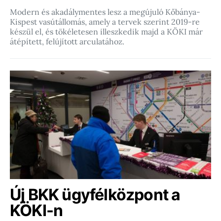
Modern és akadálymentes lesz a megújuló Kőbánya-
Kispest vasútállomás, amely a tervek szerint 2019-re
készül el, és tökéletesen illeszkedik majd a KÖKI már
átépített, felújított arculatához.
Új BKK ügyfélközpont a
KÖKI-n