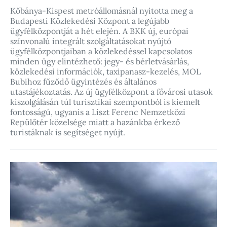
Kőbánya-Kispest metróállomásnál nyitotta meg a
Budapesti Közlekedési Központ a legújabb
ügyfélközpontját a hét elején. A BKK új, európai
színvonalú integrált szolgáltatásokat nyújtó
ügyfélközpontjaiban a közlekedéssel kapcsolatos
minden ügy elintézhető: jegy- és bérletvásárlás,
közlekedési információk, taxipanasz-kezelés, MOL
Bubihoz fűződő ügyintézés és általános
utastájékoztatás. Az új ügyfélközpont a fővárosi utasok
kiszolgálásán túl turisztikai szempontból is kiemelt
fontosságú, ugyanis a Liszt Ferenc Nemzetközi
Repülőtér közelsége miatt a hazánkba érkező
turistáknak is segítséget nyújt.