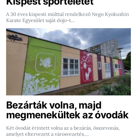
Kispest sportéletét
A 30 éves kispesti múlttal rendelkező Nego Kyokushin
Karate Egyesület saját dojo-t…
Bezárták volna, majd
megmenekültek az óvodák
Két óvodát érintett volna az a bezárás, összevonás,
amelyet eltervezett a városvezetés.…