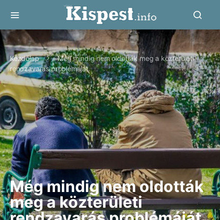
Kezdőlap
Még mindig nem oldották meg a közterületi
rendzavarás problémáját
Még mindig nem oldották
meg a közterületi
rendzavarás problémáját