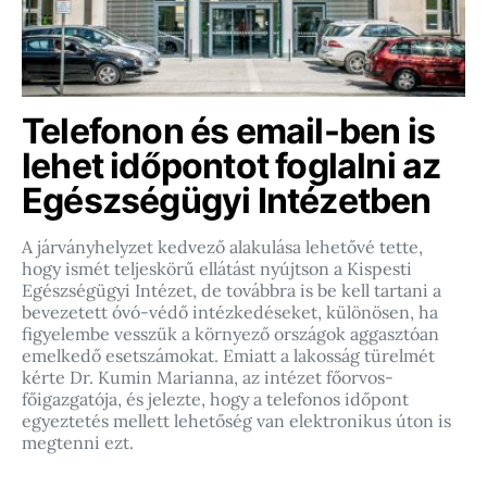
Telefonon és email-ben is
lehet időpontot foglalni az
Egészségügyi Intézetben
A járványhelyzet kedvező alakulása lehetővé tette,
hogy ismét teljeskörű ellátást nyújtson a Kispesti
Egészségügyi Intézet, de továbbra is be kell tartani a
bevezetett óvó-védő intézkedéseket, különösen, ha
figyelembe vesszük a környező országok aggasztóan
emelkedő esetszámokat. Emiatt a lakosság türelmét
kérte Dr. Kumin Marianna, az intézet főorvos-
főigazgatója, és jelezte, hogy a telefonos időpont
egyeztetés mellett lehetőség van elektronikus úton is
megtenni ezt.