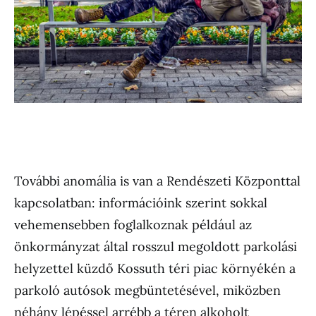
További anomália is van a Rendészeti Központtal
kapcsolatban: információink szerint sokkal
vehemensebben foglalkoznak például az
önkormányzat által rosszul megoldott parkolási
helyzettel küzdő Kossuth téri piac környékén a
parkoló autósok megbüntetésével, miközben
néhány lépéssel arrébb a téren alkoholt