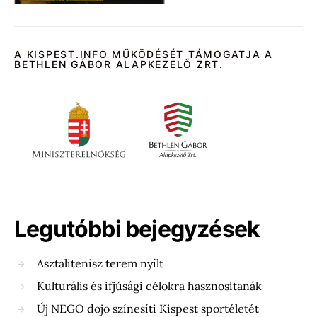
A KISPEST.INFO MŰKÖDÉSÉT TÁMOGATJA A
BETHLEN GÁBOR ALAPKEZELŐ ZRT.
Legutóbbi bejegyzések
Asztalitenisz terem nyílt
Kulturális és ifjúsági célokra hasznosítanák
Új NEGO dojo színesíti Kispest sportéletét