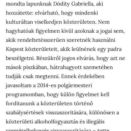
mondta lapunknak Dódity Gabriella, aki
hozzátette: elvárható, hogy mindenki
kulturáltan viselkedjen közterületen. Nem
hagyhatóak figyelmen kívül azoknak a jogai sem,
akik rendeltetésszerűen szeretnék használni
Kispest közterületeit, akik leülnének egy padra
beszélgetni. Részükről jogos elvárás, hogy azt ne
mások piszkában, hátrahagyott szemetében
tudják csak megtenni. Ennek érdekében
javasoltam a 2014-es polgármesteri
programomban, hogy külön figyelmet kell
fordítanunk a közterületen történő
szabálysértések visszaszorítására, különösen a
közterületi alkoholfogyasztás és illegális
szemételhelyezés visszaszorítására – tette