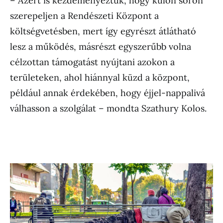
– Azért is kezdeményeztük, hogy külön soron
szerepeljen a Rendészeti Központ a
költségvetésben, mert így egyrészt átlátható
lesz a működés, másrészt egyszerűbb volna
célzottan támogatást nyújtani azokon a
területeken, ahol hiánnyal küzd a központ,
például annak érdekében, hogy éjjel-nappalivá
válhasson a szolgálat – mondta Szathury Kolos.