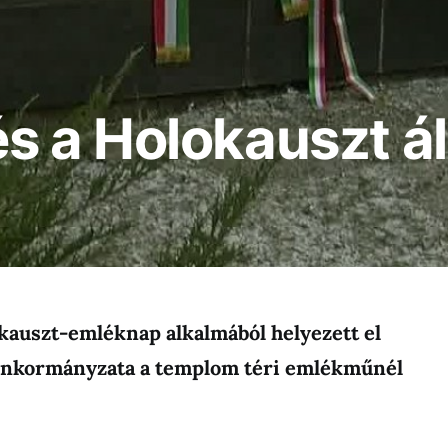
 a Holokauszt ál
kauszt-emléknap alkalmából helyezett el
önkormányzata a templom téri emlékműnél