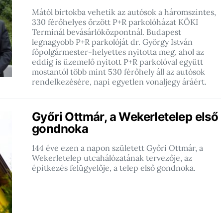
Mától birtokba vehetik az autósok a háromszintes,
330 férőhelyes őrzött P+R parkolóházat KÖKI
Terminál bevásárlóközpontnál. Budapest
legnagyobb P+R parkolóját dr. György István
főpolgármester-helyettes nyitotta meg, ahol az
eddig is üzemelő nyitott P+R parkolóval együtt
mostantól több mint 530 férőhely áll az autósok
rendelkezésére, napi egyetlen vonaljegy áráért.
Győri Ottmár, a Wekerletelep első
gondnoka
144 éve ezen a napon született Győri Ottmár, a
Wekerletelep utcahálózatának tervezője, az
építkezés felügyelője, a telep első gondnoka.