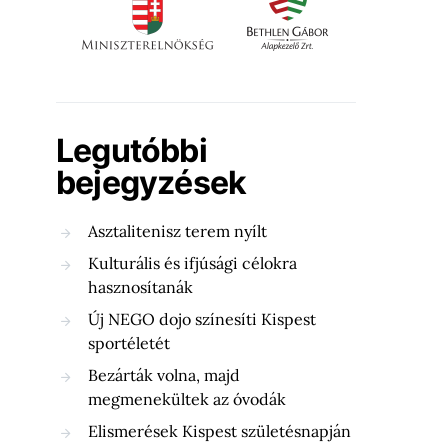
Legutóbbi
bejegyzések
Asztalitenisz terem nyílt
Kulturális és ifjúsági célokra
hasznosítanák
Új NEGO dojo színesíti Kispest
sportéletét
Bezárták volna, majd
megmenekültek az óvodák
Elismerések Kispest születésnapján