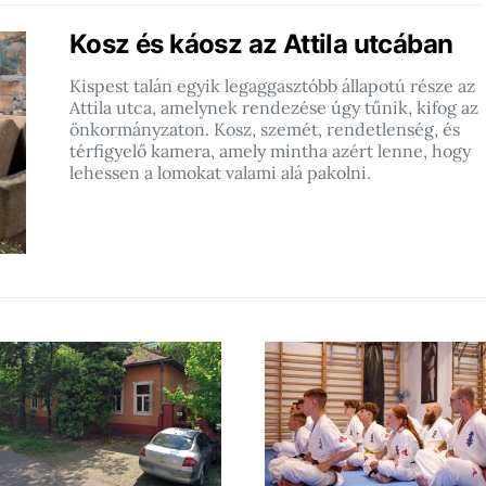
Kosz és káosz az Attila utcában
Kispest talán egyik legaggasztóbb állapotú része az
Attila utca, amelynek rendezése úgy tűnik, kifog az
önkormányzaton. Kosz, szemét, rendetlenség, és
térfigyelő kamera, amely mintha azért lenne, hogy
lehessen a lomokat valami alá pakolni.