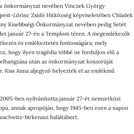
z önkormányzat nevében Vinczek György
spest-Lőrinc Zsidó Hitközség képviseletében Chladek
gány Kisebbségi Önkormányzat nevében pedig Setét
et január 27-én a Templom téren. A megemlékezők
ékezés és emlékeztetés fontosságára, mely
z, hogy ilyen tragédia többé ne forduljon elő a
 elhangzása után az önkormányzat koszorúját
. Kiss Anna aljegyző helyezték el az emlékmű
2005-ben nyilvánította január 27-ét nemzetközi
pá, annak apropóján, hogy 1945-ben ezen a napon
auschwitz-birkenaui haláltábort.