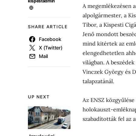
kispestadmin
A megemlékezésen a
alpolgármester, a Ki
Tibor, a Kispesti Ci
SHARE ARTICLE
Jenő mondott beszéd
Facebook
mind kitértek az eml
X (Twitter)
elengedhetetlen ahho
Mail
világban. A beszédek
Vinczek György és Dr
talapzatánál.
UP NEXT
Az ENSZ közgyűlése 
holokauszt-emléknap
szabadították fel az 